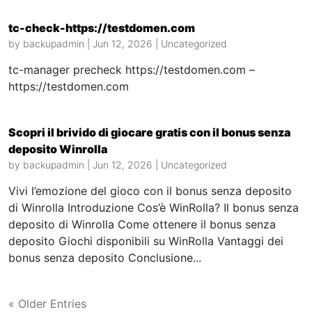
tc-check-https://testdomen.com
by
backupadmin
|
Jun 12, 2026
|
Uncategorized
tc-manager precheck https://testdomen.com –
https://testdomen.com
Scopri il brivido di giocare gratis con il bonus senza
deposito Winrolla
by
backupadmin
|
Jun 12, 2026
|
Uncategorized
Vivi l’emozione del gioco con il bonus senza deposito
di Winrolla Introduzione Cos’è WinRolla? Il bonus senza
deposito di Winrolla Come ottenere il bonus senza
deposito Giochi disponibili su WinRolla Vantaggi dei
bonus senza deposito Conclusione...
« Older Entries