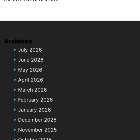
Archives
July 2026
June 2026
May 2026
April 2026
March 2026
February 2026
January 2026
December 2025
November 2025
October 2025