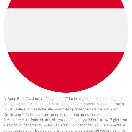
Al Beep Beep Casino, ci sforziamo a offrire la migliore esperienza di gioco
online ai giocatori italiani. La nostra diversificata gamma di giochi attrae tutti
i gusti, dalle slot classiche alle avanzate opzioni con croupier dal vivo.
Grazie a un’interfaccia user-friendly, i giocatori possono spostarsi
facilmente e usufruire di un’assistenza clienti attiva 24 ore su 24, 7 giorni su
7. Metodi di pagamento protetti e versatili corrispondono a ulteriormente le
esigenze regionali. Desiderosi di capire come portiamo l’atmosfera dinamica