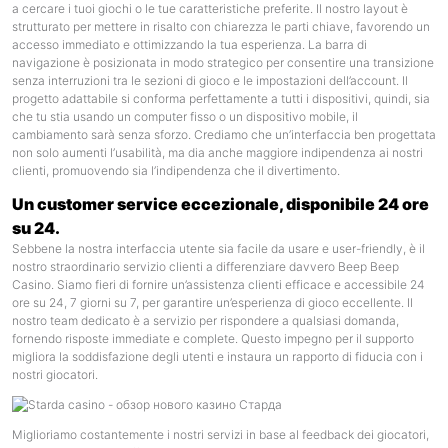
a cercare i tuoi giochi o le tue caratteristiche preferite. Il nostro layout è
strutturato per mettere in risalto con chiarezza le parti chiave, favorendo un
accesso immediato e ottimizzando la tua esperienza. La barra di
navigazione è posizionata in modo strategico per consentire una transizione
senza interruzioni tra le sezioni di gioco e le impostazioni dell’account. Il
progetto adattabile si conforma perfettamente a tutti i dispositivi, quindi, sia
che tu stia usando un computer fisso o un dispositivo mobile, il
cambiamento sarà senza sforzo. Crediamo che un’interfaccia ben progettata
non solo aumenti l’usabilità, ma dia anche maggiore indipendenza ai nostri
clienti, promuovendo sia l’indipendenza che il divertimento.
Un customer service eccezionale, disponibile 24 ore
su 24.
Sebbene la nostra interfaccia utente sia facile da usare e user-friendly, è il
nostro straordinario servizio clienti a differenziare davvero Beep Beep
Casino. Siamo fieri di fornire un’assistenza clienti efficace e accessibile 24
ore su 24, 7 giorni su 7, per garantire un’esperienza di gioco eccellente. Il
nostro team dedicato è a servizio per rispondere a qualsiasi domanda,
fornendo risposte immediate e complete. Questo impegno per il supporto
migliora la soddisfazione degli utenti e instaura un rapporto di fiducia con i
nostri giocatori.
Miglioriamo costantemente i nostri servizi in base al feedback dei giocatori,