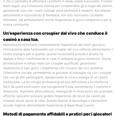
il che ci permette di affrontare i problemi in modo celere e accurato. Il nostro
team segue una formazione intensa per comprendere gli sviluppi del settore,
garantendo così che i nostri consigli siano pertinenti e moderni. Ascoltando
attivamente e rispondendo al feedback, non solo risolviamo i problemi
immediati, ma perfezioniamo anche l’esperienza di gioco complessiva per la
nostra community.
Un’esperienza con croupier dal vivo che conduce il
casinò a casa tua.
Nell’ottica di ottimizzare costantemente l’esperienza dei nostri giocatori,
l’introduzione della funzionalità con croupier dal vivo rafforza ulteriormente il
nostro impegno per la qualità. Questa funzionalità annulla il divario tra
digitale e fisico, trasformando le case in ambienti di gioco immersivi. Grazie
all’interazione in tempo reale con croupier qualificati, garantiamo
l’autenticità di ogni gioco. L’esperienza con croupier dal vivo aumenta
l’interazione sociale, permettendo ai giocatori di interagire sia con i croupier
che con gli altri partecipanti, riproducendo la vivace energia di un casinò
tradizionale. La tecnologia di streaming ad alta definizione e le interfacce
facili da usare assicurano una navigazione fluida, aumentando il realismo e
l’emozione. Aspiriamo all’eccellenza, impiegando le innovazioni più avanzate
affinché i giocatori possano godere l’esperienza dei tavoli da casinò più
rinomati senza uscire di casa. Questa fusione di tecnologia e interazione
sociale migliora ulteriormente l’esperienza di Beep Beep Casino.
Metodi di pagamento affidabili e pratici per i giocatori