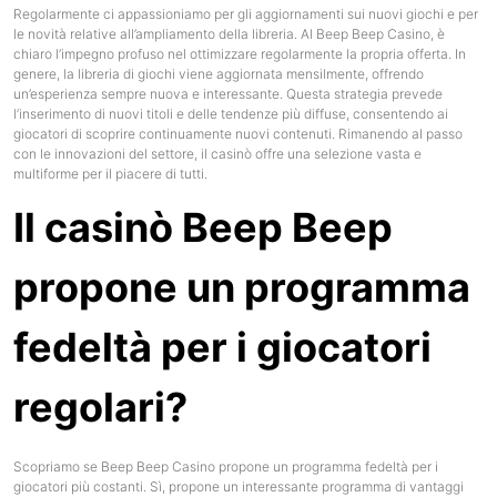
Regolarmente ci appassioniamo per gli aggiornamenti sui nuovi giochi e per
le novità relative all’ampliamento della libreria. Al Beep Beep Casino, è
chiaro l’impegno profuso nel ottimizzare regolarmente la propria offerta. In
genere, la libreria di giochi viene aggiornata mensilmente, offrendo
un’esperienza sempre nuova e interessante. Questa strategia prevede
l’inserimento di nuovi titoli e delle tendenze più diffuse, consentendo ai
giocatori di scoprire continuamente nuovi contenuti. Rimanendo al passo
con le innovazioni del settore, il casinò offre una selezione vasta e
multiforme per il piacere di tutti.
Il casinò Beep Beep
propone un programma
fedeltà per i giocatori
regolari?
Scopriamo se Beep Beep Casino propone un programma fedeltà per i
giocatori più costanti. Sì, propone un interessante programma di vantaggi