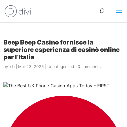
Beep Beep Casino fornisce la
superiore esperienza di casinò online
per l’Italia
by
isb
|
Mar 23, 2026
|
Uncategorized
|
0 comments