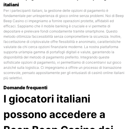
italiani
Per i partecipanti italiani, la gestione delle opzioni di pagamento è
fondamentale per un’esperienza di gioco online senza problemi. Noi di Beep
Beep Casino ci impegniamo a fornire operazioni protette, affidabili ed
efficaci. Sappiamo che il mobile banking è cruciale e vi permette di
depositare e prelevare fondi comodamente tramite smartphone. Questo
metodo ottimizza l’accessibilità senza compromettere la sicurezza. Inoltre,
l’accettazione di criptovalute offre flessibilità e anonimato, caratteristiche
valutate da chi cerca opzioni finanziarie moderne. La nostra piattaforma
supporta un’ampia gamma di portafogli digitali e valute, garantendo la
disponibilità del metodo di pagamento preferito. Integrando queste
sofisticate opzioni di pagamento, vi permettiamo di concentrarvi sul gioco
anziché sulla logistica. Ci impegniamo a offrire un processo di transazione
scorrevole, pensato appositamente per gli entusiasti di casinò online italiani
più selettivi.
Domande frequenti
I giocatori italiani
possono accedere a