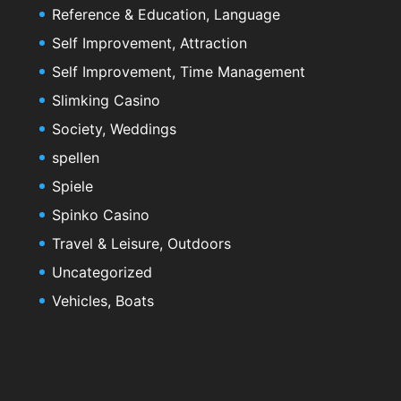
Reference & Education, Language
Self Improvement, Attraction
Self Improvement, Time Management
Slimking Casino
Society, Weddings
spellen
Spiele
Spinko Casino
Travel & Leisure, Outdoors
Uncategorized
Vehicles, Boats