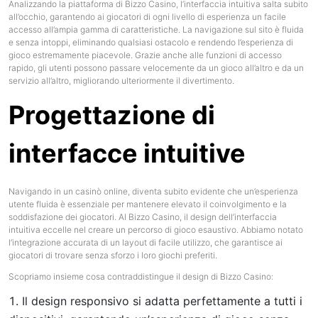
Analizzando la piattaforma di Bizzo Casino, l’interfaccia intuitiva salta subito
all’occhio, garantendo ai giocatori di ogni livello di esperienza un facile
accesso all’ampia gamma di caratteristiche. La navigazione sul sito è fluida
e senza intoppi, eliminando qualsiasi ostacolo e rendendo l’esperienza di
gioco estremamente piacevole. Grazie anche alle funzioni di accesso
rapido, gli utenti possono passare velocemente da un gioco all’altro e da un
servizio all’altro, migliorando ulteriormente il divertimento.
Progettazione di
interfacce intuitive
Navigando in un casinò online, diventa subito evidente che un’esperienza
utente fluida è essenziale per mantenere elevato il coinvolgimento e la
soddisfazione dei giocatori. Al Bizzo Casino, il design dell’interfaccia
intuitiva eccelle nel creare un percorso di gioco esaustivo. Abbiamo notato
l’integrazione accurata di un layout di facile utilizzo, che garantisce ai
giocatori di trovare senza sforzo i loro giochi preferiti.
Scopriamo insieme cosa contraddistingue il design di Bizzo Casino:
Il design responsivo si adatta perfettamente a tutti i