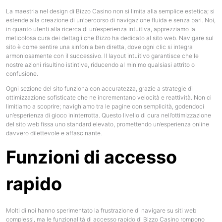
La maestria nel design di Bizzo Casino non si limita alla semplice estetica; si
estende alla creazione di un’percorso di navigazione fluida e senza pari. Noi,
in quanto utenti alla ricerca di un’esperienza intuitiva, apprezziamo la
meticolosa cura dei dettagli che Bizzo ha dedicato al sito web. Navigare sul
sito è come sentire una sinfonia ben diretta, dove ogni clic si integra
armoniosamente con il successivo. Il layout intuitivo garantisce che le
nostre azioni risultino istintive, riducendo al minimo qualsiasi attrito o
confusione.
Ogni sezione del sito funziona con accuratezza, grazie a strategie di
ottimizzazione sofisticate che ne incrementano velocità e reattività. Non ci
limitiamo a scoprire; navighiamo tra le pagine con semplicità, godendoci
un’esperienza di gioco ininterrotta. Questo livello di cura nell’ottimizzazione
del sito web fissa uno standard elevato, promettendo un’esperienza online
davvero dilettevole e affascinante.
Funzioni di accesso
rapido
Molti di noi hanno sperimentato la frustrazione di navigare su siti web
complessi, ma le funzionalità di accesso rapido di Bizzo Casino rompono