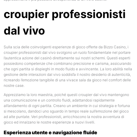
croupier professionisti
dal vivo
Sulla scia delle coinvolgenti esperienze di gioco offerte da Bizzo Casino, i
croupier professionisti dal vivo svolgono un ruolo fondamentale nel portare
l’autentica azione del casinò direttamente sui nostri schermi. Questi esperti
possiedono competenze che combinano precisione e carisma, assicurando
che ogni partita si dispieghi in modo fluido e avvincente. La loro abilità nella
gestione delle interazioni dal vivo soddisfa il nostro desiderio di autenticità,
ricreando l’emozione tangibile di una vivace sala da gioco nel comfort delle
nostre case.
Apprezziamo la loro maestria, poiché questi croupier dal vivo mantengono
una comunicazione e un controllo fluidi, adattandosi rapidamente
all’andamento di ogni partita. Creano un ambiente in cui strategia e fortuna
si mescolano, dandoci uno sguardo in tempo reale sull’emozione del gioco
ad alte puntate. Veri professionisti, arricchiscono la nostra avventura di
gioco ed innalzano le nostre esperienze a nuovi livelli.
Esperienza utente e navigazione fluide