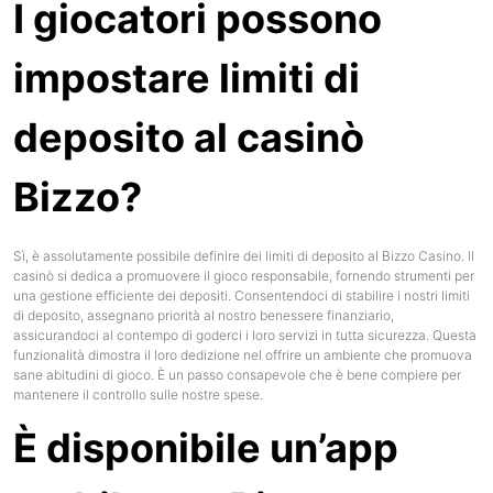
I giocatori possono
impostare limiti di
deposito al casinò
Bizzo?
Sì, è assolutamente possibile definire dei limiti di deposito al Bizzo Casino. Il
casinò si dedica a promuovere il gioco responsabile, fornendo strumenti per
una gestione efficiente dei depositi. Consentendoci di stabilire i nostri limiti
di deposito, assegnano priorità al nostro benessere finanziario,
assicurandoci al contempo di goderci i loro servizi in tutta sicurezza. Questa
funzionalità dimostra il loro dedizione nel offrire un ambiente che promuova
sane abitudini di gioco. È un passo consapevole che è bene compiere per
mantenere il controllo sulle nostre spese.
È disponibile un’app