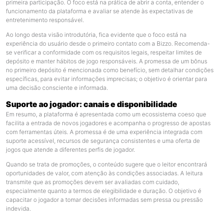
primeira participação. O foco está na prática de abrir a conta, entender o
funcionamento da plataforma e avaliar se atende às expectativas de
entretenimento responsável.
Ao longo desta visão introdutória, fica evidente que o foco está na
experiência do usuário desde o primeiro contato com a Bizzo. Recomenda-
se verificar a conformidade com os requisitos legais, respeitar limites de
depósito e manter hábitos de jogo responsáveis. A promessa de um bônus
no primeiro depósito é mencionada como benefício, sem detalhar condições
específicas, para evitar informações imprecisas; o objetivo é orientar para
uma decisão consciente e informada.
Suporte ao jogador: canais e disponibilidade
Em resumo, a plataforma é apresentada como um ecossistema coeso que
facilita a entrada de novos jogadores e acompanha o progresso de apostas
com ferramentas úteis. A promessa é de uma experiência integrada com
suporte acessível, recursos de segurança consistentes e uma oferta de
jogos que atende a diferentes perfis de jogador.
Quando se trata de promoções, o conteúdo sugere que o leitor encontrará
oportunidades de valor, com atenção às condições associadas. A leitura
transmite que as promoções devem ser avaliadas com cuidado,
especialmente quanto a termos de elegibilidade e duração. O objetivo é
capacitar o jogador a tomar decisões informadas sem pressa ou pressão
indevida.