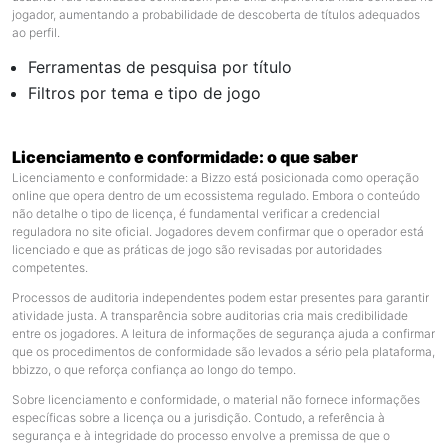
jogador, aumentando a probabilidade de descoberta de títulos adequados
ao perfil.
Ferramentas de pesquisa por título
Filtros por tema e tipo de jogo
Licenciamento e conformidade: o que saber
Licenciamento e conformidade: a Bizzo está posicionada como operação
online que opera dentro de um ecossistema regulado. Embora o conteúdo
não detalhe o tipo de licença, é fundamental verificar a credencial
reguladora no site oficial. Jogadores devem confirmar que o operador está
licenciado e que as práticas de jogo são revisadas por autoridades
competentes.
Processos de auditoria independentes podem estar presentes para garantir
atividade justa. A transparência sobre auditorias cria mais credibilidade
entre os jogadores. A leitura de informações de segurança ajuda a confirmar
que os procedimentos de conformidade são levados a sério pela plataforma,
bbizzo
, o que reforça confiança ao longo do tempo.
Sobre licenciamento e conformidade, o material não fornece informações
específicas sobre a licença ou a jurisdição. Contudo, a referência à
segurança e à integridade do processo envolve a premissa de que o