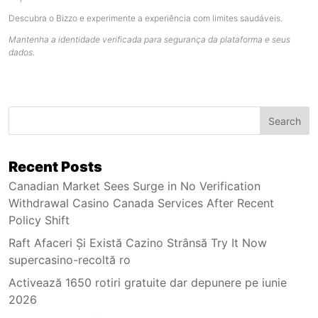
Descubra o Bizzo e experimente a experiência com limites saudáveis.
Mantenha a identidade verificada para segurança da plataforma e seus
dados.
Search
Recent Posts
Canadian Market Sees Surge in No Verification
Withdrawal Casino Canada Services After Recent
Policy Shift
Raft Afaceri Și Există Cazino Strânsă Try It Now
supercasino-recoltă ro
Activează 1650 rotiri gratuite dar depunere pe iunie
2026