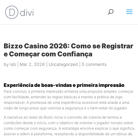
Bizzo Casino 2026: Como se Registrar
e Começar com Confiança
by
isb
|
Mar 2, 2026
|
Uncategorized
|
0 comments
Experiência de boas-vindas e primeira impressão
Para concluir, a primeira impressão enfatiza uma proposta simples: começar
com facilidade, entender as regras básicas e manter a prática de jogo
responsável. A promessa de uma experiência acessível está aliada a uma
visão de longo prazo que valoriza a segurança e o bem-estar do jogador.
A narrativa ao redor do Bizzo inclui o conceito de clareza de termos e
condições desde o início, com o objetivo de orientar o jogador novato sobre
como começar com segurança. A estratégia envolve explicar o que significa
assinar e aderir à plataforma, ressaltando a disponibilidade de um bônus de