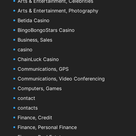
Arts & Entertainment, Celebrities
Arts & Entertainment, Photography
Betida Casino
BingoBongoStars Casino
Business, Sales
casino
ChainLuck Casino
Communications, GPS
Communications, Video Conferencing
Computers, Games
contact
contacts
Finance, Credit
Finance, Personal Finance