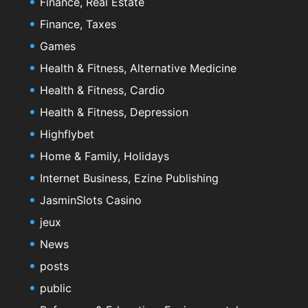
Finance, Real Estate
Finance, Taxes
Games
Health & Fitness, Alternative Medicine
Health & Fitness, Cardio
Health & Fitness, Depression
Highflybet
Home & Family, Holidays
Internet Business, Ezine Publishing
JasminSlots Casino
jeux
News
posts
public