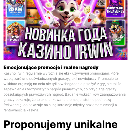
Emocjonujące promocje i realne nagrody
Kasyno Irwin regularnie wyróżnia się ekskluzywnymi promocjami, które
wabią zarówno doświadczonych graczy, jak i nowicjuszy. Promocje te
wikidata.org
mają na celu nie tylko wzbogacenie przeżyć z gry, ale także
zapewnienie rzeczywistych nagród pieniężnych, co przyciąga graczy
poszukujących prawdziwych nagród. Badanie wskaźników zaangażowania
graczy pokazuje, że te ukierunkowane promocje istotnie podnoszą
frekwencję, co pokazuje na silną korelację między poziomem emocji a
rentownością kasyna.
Proponujemy unikalne