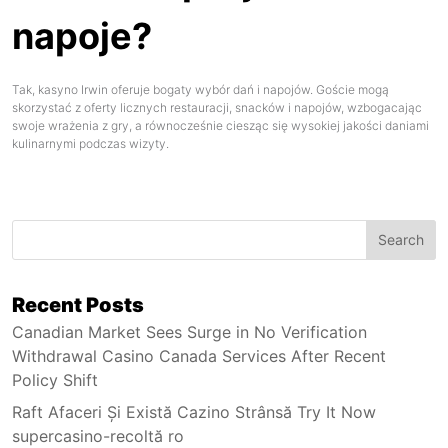
napoje?
Tak, kasyno Irwin oferuje bogaty wybór dań i napojów. Goście mogą
skorzystać z oferty licznych restauracji, snacków i napojów, wzbogacając
swoje wrażenia z gry, a równocześnie ciesząc się wysokiej jakości daniami
kulinarnymi podczas wizyty.
Search
Recent Posts
Canadian Market Sees Surge in No Verification
Withdrawal Casino Canada Services After Recent
Policy Shift
Raft Afaceri Și Există Cazino Strânsă Try It Now
supercasino-recoltă ro