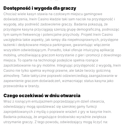
Dostępność i wygoda dla graczy
Chociaż wiele kasyn stawia na czołowym miejscu gamingowe
doświadczenia, Irwin Casino kładzie taki sam nacisk na przystępność i
wygodę, aby podnieść zadowolenie graczy. Badania pokazują, że
przystępne kasyna przyciągają szerszą grupę demograficzną, podnosząc
tym samym frekwencję i potencjalne przychody. Projekt Irwin Casino
uwzględnia takie aspekty, jak rampy dla niepełnosprawnych, przystępne
łazienki i dedykowane miejsca parkingowe, gwarantując włączenie
wszystkim odwiedzającym. Ponadto, lokal oferuje intuicyjną aplikację
mobilną, umożliwiającą graczom korzystanie z gier i promocji z dowolnego
miejsca. To oparte na technologii podejście spełnia rosnące
zapotrzebowanie na gry mobilne. Integrując przystępność z wygodą, Irwin
Casino nie tylko spełnia wymogi prawne, ale także tworzy gościnną
atmosferę. Takie taktyczne poprawki odzwierciedlają zaangażowanie w
zapewnienie graczom doświadczeń, wzmacniając status kasyna jako
przewodnika w branży.
Czego oczekiwać w dniu otwarcia
Wraz z rosnącym entuzjazmem poprzedzającym dzień otwarcia,
odwiedzający mogą spodziewać się szerokiej gamy funkcji
zaprojektowanych z myślą o poprawie wrażeń z gry w kasynie Irwin.
Badania pokazują, że angażujące środowisko wyraźnie zwiększa
utrzymanie graczy. Z tego powodu, odwiedzający mogą liczyć na: