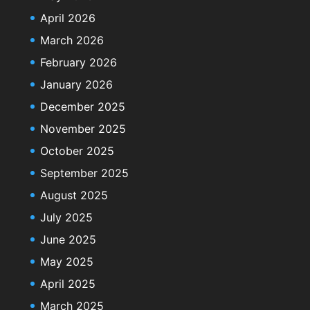
April 2026
March 2026
February 2026
January 2026
December 2025
November 2025
October 2025
September 2025
August 2025
July 2025
June 2025
May 2025
April 2025
March 2025