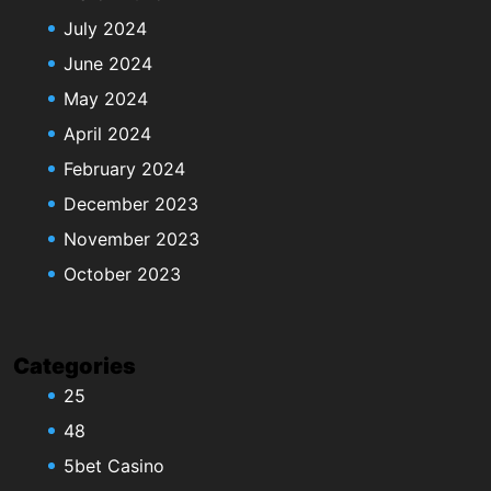
July 2024
June 2024
May 2024
April 2024
February 2024
December 2023
November 2023
October 2023
Categories
25
48
5bet Casino