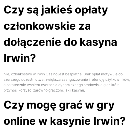
Czy są jakieś opłaty
członkowskie za
dołączenie do kasyna
Irwin?
Nie, członkostwo w Irwin Casino jest bezpłatne. Brak opłat motywuje do
szerszego uczestnictwa, zwiększa zaangażowanie i retencję użytkowników,
a ostatecznie wspiera tworzenia dynamicznego środowiska gier, które
przynosi korzyści zarówno graczom, jak i kasynu.
Czy mogę grać w gry
online w kasynie Irwin?