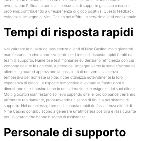
evidenziano l’efficacia con cui il personale di supporto gestisce e risolve i
problemi, contribuendo a un’esperienza di gioco positiva. Questo feedback
evidenzia l’impegno di Nine Casino nel offrire un servizio clienti eccezionale.
Tempi di risposta rapidi
Nel valutare la qualità dell’assistenza clienti di Nine Casino, molti giocatori
manifestano un vivo apprezzamento per i tempi di risposta rapidi forniti dal
team di supporto. Numerose testimonianze evidenziano l’efficienza con cui
vengono gestite le richieste, a prova dell’impegno verso la soddisfazione del
cliente. I giocatori apprezzano la possibilità di ricevere assistenza
tempestiva per richieste rapide, il che ottimizza notevolmente la loro
esperienza di gioco. Le risposte tempestive alleviano le frustrazioni e
dimostrano che il casinò tiene in considerazione le esigenze dei suoi clienti.
Molti giocatori manifestano sollievo sapendo che le loro domande verranno
affrontate rapidamente, promuovendo un senso di fiducia nel sistema di
supporto. Nel complesso, i tempi di risposta rapidi dell’assistenza clienti di
Nine Casino contribuiscono a generare un’atmosfera positiva e rassicurante
per i giocatori che hanno bisogno di assistenza.
Personale di supporto