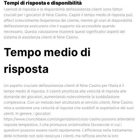
Tempi di risposta e disponibilità
I periodi di risposta e la disponibilità dell’assistenza clienti sono fattori
cruciali per i giocatori di Nine Casino. Capire il tempo medio di risposta può
affect notevolmente l’esperienza del cliente, mentre gli orari di disponibilità
dell’assistenza assicurano che il supporto sia accessibile quando
necessario. Questa valutazione illustrerà questi significativi aspetti del
sistema di assistenza clienti di Nine Casino.
Tempo medio di
risposta
Un aspetto cruciale dell’assistenza clienti di Nine Casino per l’Italia è il
tempo medio di risposta. Il casinò prioritizza alla velocità di risposta alle
domande dei giocatori, aumentando notevolmente la soddisfazione
complessiva. Con un metodo ben strutturato al servizio clienti, Nine Casino
mira a sostenere una velocità di risposta che soddisfi le aspettative dei suoi
utenti. In genere, i giocatori
https://www.crunchbase.com/organization/cross-casino
possono attendersi
risposte tempestive, il che promuove un’atmosfera favorevole in cui i
questioni possono essere risolti rapidamente. L’efficienza nella trattamento
delle richieste non solo rassicura i clienti, ma rafforza anche la loro