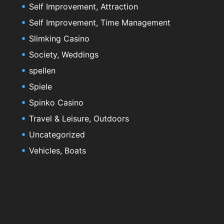
Self Improvement, Attraction
Self Improvement, Time Management
Slimking Casino
Society, Weddings
spellen
Spiele
Spinko Casino
Travel & Leisure, Outdoors
Uncategorized
Vehicles, Boats