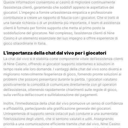
Queste informazioni consentono al casinò di migliorare continuamente
l’assistenza clienti, garantendo che soddisfi appieno le aspettative dei
giocatori. L’impegno a fornire un’assistenza empatica e professionale
contribuisce a creare un rapporto di fiducia con i giocatori. Che si tratti di
una banale richiesta o di un problema più importante, il team di assistenza
clienti è formato per fornire supporto che metta al primo posto la
soddisfazione del giocatore. Nel complesso, l’assistenza clienti di Nine
Casino è un elemento essenziale del suo impegno a offrire esperienze di
gioco straordinarie in Italia.
L’importanza della chat dal vivo per i giocatori
La chat dal vivo si è stabilita come componente vitale dell’assistenza clienti
di Nine Casino, offrendo ai giocatori supporto istantaneo e soluzioni in
tempo reale alle loro domande. I vantaggi della chat dal vivo sono diversi e
migliorano notevolmente l’esperienza di gioco, fornendo pronte soluzioni ai
problemi che possono presentarsi durante la partita. I giocatori valutano
positivamente la comodità di comunicare direttamente con gli operatori
dell’assistenza, ottenendo rapidamente chiarimenti sulle regole di gioco,
sulla verifica dell’account e sull’elaborazione dei pagamenti.
Inoltre, l’immediatezza della chat dal vivo promuove un senso di confidenza
e affidabilità, partecipando alla gratificazione generale dei giocatori.
Un’esperienza di supporto senza ostacoli può condurre a una aumentata
fidelizzazione degli utenti, che si sentono valutati e uditi. Assegnando
priorità a una comunicazione efficiente tramite chat dal vivo, Nine Casino