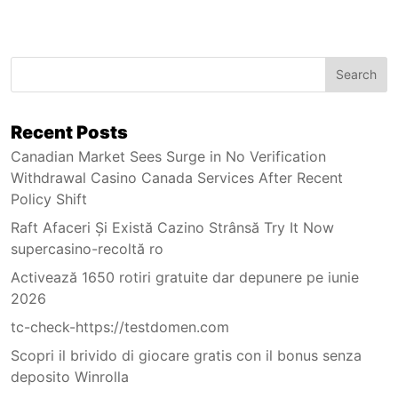
Search
Recent Posts
Canadian Market Sees Surge in No Verification
Withdrawal Casino Canada Services After Recent
Policy Shift
Raft Afaceri Și Există Cazino Strânsă Try It Now
supercasino-recoltă ro
Activează 1650 rotiri gratuite dar depunere pe iunie
2026
tc-check-https://testdomen.com
Scopri il brivido di giocare gratis con il bonus senza
deposito Winrolla