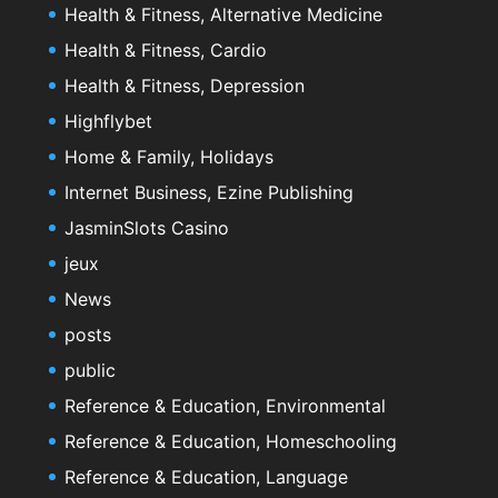
Health & Fitness, Alternative Medicine
Health & Fitness, Cardio
Health & Fitness, Depression
Highflybet
Home & Family, Holidays
Internet Business, Ezine Publishing
JasminSlots Casino
jeux
News
posts
public
Reference & Education, Environmental
Reference & Education, Homeschooling
Reference & Education, Language