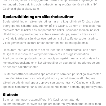
om trovärdigheten och tryggheten i deras spelupplevelse. Följaktligen är
kontinuerlig övervakning och riskbedömning avgörande för att säkra NV
Casinos digitala ekosystem.
Spelarutbildning om säkerhetsrutiner
Spelarutbildning om säkerhetsrutiner har en viktig roll för att förbättra den
övergripande säkerhetssituationen på NV Casino. Genom att öka spelarnas
medvetenhet minskar casinot potentiella risker i samband med onlinespel.
Utbildningsprogram betonar centrala säkerhetstips, såsom vikten av att
använda kraftfulla, särskilda lösenord och slå på tvåfaktorsautentisering,
vilket gemensamt säkrare användarkonton mot obehörig åtkomst.
Dessutom instrueras spelare om att identifiera nätfiskeförsök och andra
farliga taktiker som kan kompromettera deras känsliga information.
Återkommande uppdateringar och upplysningsrikt innehåll sprids via olika
kommunikationskanaler, vilket säkerställer att spelare blir uppdaterade om
de senaste säkerhetshoten.
I slutet förbättrar en utbildad spelarbas inte bara den personliga säkerheten
utan förstärker även casinots skydd mot cyberhot. Genom att integrera
säkerhetsutbildning i spelarupplevelsen uppmuntrar NV Casino en säkrare
spelmiljö som främjar ansvarsfullt spelande medan personuppgifter skyddas.
Slutsats
Sammanfattningsvis exemplifierar NV Casinos omfattande
säkerhetsramverk för svenska spelare moderna cybersäkerhetspraxis, med