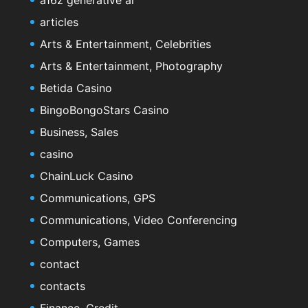
a16z generative ai
articles
Arts & Entertainment, Celebrities
Arts & Entertainment, Photography
Betida Casino
BingoBongoStars Casino
Business, Sales
casino
ChainLuck Casino
Communications, GPS
Communications, Video Conferencing
Computers, Games
contact
contacts