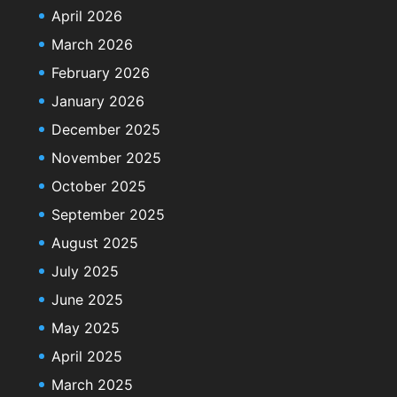
April 2026
March 2026
February 2026
January 2026
December 2025
November 2025
October 2025
September 2025
August 2025
July 2025
June 2025
May 2025
April 2025
March 2025