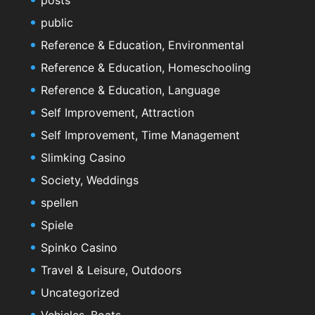
posts
public
Reference & Education, Environmental
Reference & Education, Homeschooling
Reference & Education, Language
Self Improvement, Attraction
Self Improvement, Time Management
Slimking Casino
Society, Weddings
spellen
Spiele
Spinko Casino
Travel & Leisure, Outdoors
Uncategorized