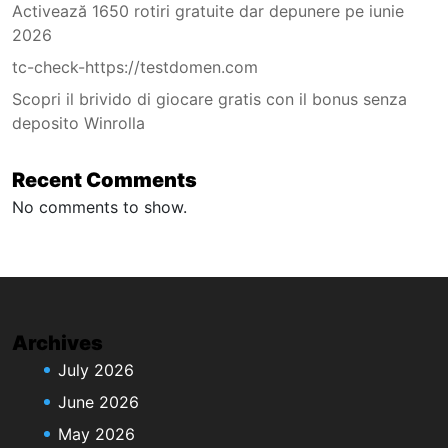
Activează 1650 rotiri gratuite dar depunere pe iunie
2026
tc-check-https://testdomen.com
Scopri il brivido di giocare gratis con il bonus senza
deposito Winrolla
Recent Comments
No comments to show.
Archives
July 2026
June 2026
May 2026