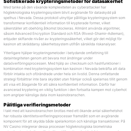
Sofistikerade krypteringsmetoder för datasäkerhet
Med tanke på den växande komplexiteten av cyberattacker har
högteknologiska krypteringssystem blivit avgörande för dataskydd på
spelhus i Nevada. Dessa protokoll utnyttjar pålitliga krypteringssystem som
transformerar konfidentiell information till krypterade former, vilket
säkerställer att obehörig åtkomst blockeras. Allmänt använda algoritmer,
såsom Advanced Encryption Standard och RSA (Rivest–Shamir–Adleman),
erbjuder skiftande nivåer av krypteringssäkerhet, vilket gör det möjligt för
kasinon att skräddarsy säkerhetssystem utifrån särskilda riskanalyser.
Ytterligare hjälper krypteringsmetoder i betydande omfattning till
dataintegriteten genom att bevara mot ändringar under
dataöverföringsprocessen. Med hjälp av checksum och hashfunktioner i
kombination med krypteringssystem kan kasinon i Nevada bekräfta att data
förblir intakta och oförändrade under hela sin livstid. Denna omfattande
strategi förbättrar inte bara skyddet utan främjar också spelarnas tillit genom
att visa ett åtagande för att säkra konfidentiell information. Därför har
avancerad kryptering en viktig funktion i den fortsatta kampen mot cyberhot
som angriper känsliga data inom kasinobranschen.
Pålitliga verifieringsmetoder
I takt med att kasinobranschen brottas med ett ökande antal säkerhetshot
har robusta identitetsverifieringsprocesser framstått som en avgörande
komponent för att skydda både spelarkonton och känsliga transaktioner. På
NV
Casino integrerar dessa processer högteknologiska biometriska