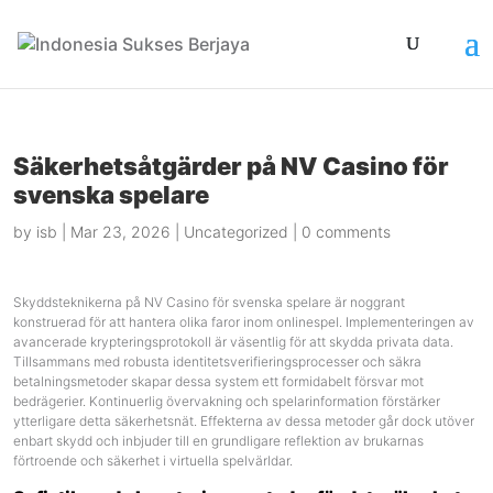
Säkerhetsåtgärder på NV Casino för
svenska spelare
by
isb
|
Mar 23, 2026
|
Uncategorized
|
0 comments
Skyddsteknikerna på NV Casino för svenska spelare är noggrant
konstruerad för att hantera olika faror inom onlinespel. Implementeringen av
avancerade krypteringsprotokoll är väsentlig för att skydda privata data.
Tillsammans med robusta identitetsverifieringsprocesser och säkra
betalningsmetoder skapar dessa system ett formidabelt försvar mot
bedrägerier. Kontinuerlig övervakning och spelarinformation förstärker
ytterligare detta säkerhetsnät. Effekterna av dessa metoder går dock utöver
enbart skydd och inbjuder till en grundligare reflektion av brukarnas
förtroende och säkerhet i virtuella spelvärldar.