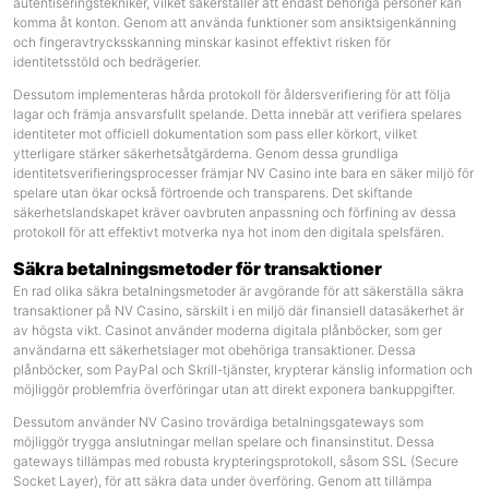
autentiseringstekniker, vilket säkerställer att endast behöriga personer kan
komma åt konton. Genom att använda funktioner som ansiktsigenkänning
och fingeravtrycksskanning minskar kasinot effektivt risken för
identitetsstöld och bedrägerier.
Dessutom implementeras hårda protokoll för åldersverifiering för att följa
lagar och främja ansvarsfullt spelande. Detta innebär att verifiera spelares
identiteter mot officiell dokumentation som pass eller körkort, vilket
ytterligare stärker säkerhetsåtgärderna. Genom dessa grundliga
identitetsverifieringsprocesser främjar NV Casino inte bara en säker miljö för
spelare utan ökar också förtroende och transparens. Det skiftande
säkerhetslandskapet kräver oavbruten anpassning och förfining av dessa
protokoll för att effektivt motverka nya hot inom den digitala spelsfären.
Säkra betalningsmetoder för transaktioner
En rad olika säkra betalningsmetoder är avgörande för att säkerställa säkra
transaktioner på NV Casino, särskilt i en miljö där finansiell datasäkerhet är
av högsta vikt. Casinot använder moderna digitala plånböcker, som ger
användarna ett säkerhetslager mot obehöriga transaktioner. Dessa
plånböcker, som PayPal och Skrill-tjänster, krypterar känslig information och
möjliggör problemfria överföringar utan att direkt exponera bankuppgifter.
Dessutom använder NV Casino trovärdiga betalningsgateways som
möjliggör trygga anslutningar mellan spelare och finansinstitut. Dessa
gateways tillämpas med robusta krypteringsprotokoll, såsom SSL (Secure
Socket Layer), för att säkra data under överföring. Genom att tillämpa