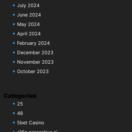
July 2024
June 2024
May 2024
April 2024
February 2024
December 2023
November 2023
October 2023
Categories
25
48
5bet Casino