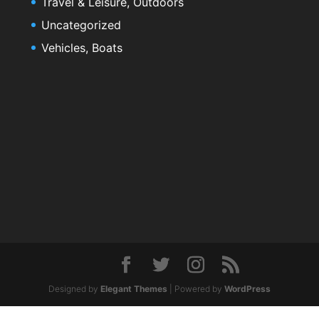
Travel & Leisure, Outdoors
Uncategorized
Vehicles, Boats
Designed by
Elegant Themes
| Powered by
WordPress