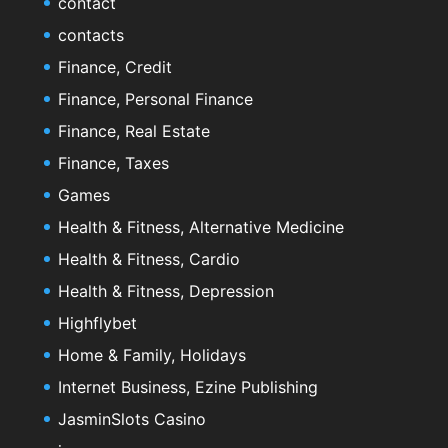
contact
contacts
Finance, Credit
Finance, Personal Finance
Finance, Real Estate
Finance, Taxes
Games
Health & Fitness, Alternative Medicine
Health & Fitness, Cardio
Health & Fitness, Depression
Highflybet
Home & Family, Holidays
Internet Business, Ezine Publishing
JasminSlots Casino