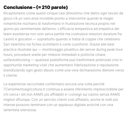
Conclusione – (≈ 210 parole)
Ricapitoliamo come questi cinque casi dimostrino che dietro ogni tavolo da
gioco c’è un vero eroe invisibile pronto a intervenire quando le magie
romantiche rischiano di trasformarsi in frustrazione tecnica proprio nel
giorno più sentimentale dell’anno. L’efficacia tempestiva ed empatica dei
team assistenza non solo salva partite ma costruisce relazioni durature fra
casinò e giocatori — soprattutto quando si tratta di coppie che celebrano
San Valentino tra fiches scintillanti e carte cuoriformi. Grazie alle best
practice illustrate qui — monitoraggio proattivo dei server during peak love
hours, procedure snelle per rimborsi immediati e politiche chiare
sull’autoblocking — qualsiasi piattaforma può trasformare potenziali crisi in
opportunità marketing virali che aumentano fidelizzazione e reputazione
brandizzando ogni gesto d’aiuto come una vera dichiarazione d’amore verso
il cliente.
Le esperienze raccontate confermano ancora una volta perché
7Censimentoagricoltura.It continua a essere riferimento imprescindibile per
chi cerca i siti non AAMS più affidabili e i consigli sui casino senza AAMS
migliori d’Europa. Con un servizio clienti così affiatato, anche le notti più
intense possono terminare con un applauso digitale anziché con una
lamentela silenziosa.