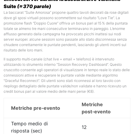
Suite
(≈ 370 parole)
La baccarat “Suite Amorosa” propone quattro tavoli decorati da rose digitali
dove gli sposi virtuali possono scommettere sul risultato “Love Tie”. La
promozione flash “Doppio Cuore” offriva un bonus pari al 15 % della puntata
totale se almeno tre mani consecutive terminavano in pareggio. L’enorme
afflusso generato dalla campagna ha provocato picchi inattesi sui nodi
server europei: alcune sessioni sono passate allo stato
disconnessa
senza
chiudere correttamente le puntate pendenti, lasciando gli utenti incerti sul
risultato delle loro mani.
Il supporto multi‑canale (chat live + email + telefono) è intervenuto
utilizzando lo strumento interno “Session Recovery Dashboard”. Questo
cruscotto consente agli operatori di visualizzare in tempo reale lo stato delle
connessioni attive e recuperare le puntate valide mediante algoritmo
“Graceful Reconnect”. Gli utenti sono stati riconnessi al loro tavolo con
riepilogo dettagliato delle puntate valide/non validate e hanno ricevuto un
credit bonus pari al valore medio delle mani perse (€8).
Metriche
Metriche pre‑evento
post‑evento
Tempo medio di
12
risposta (sec)