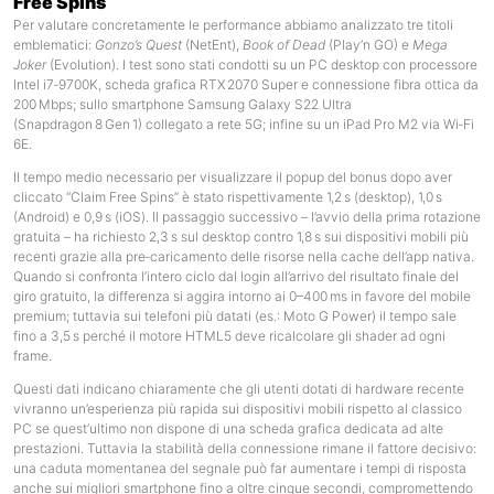
Free Spins
Per valutare concretamente le performance abbiamo analizzato tre titoli
emblematici:
Gonzo’s Quest
(NetEnt),
Book of Dead
(Play’n GO) e
Mega
Joker
(Evolution). I test sono stati condotti su un PC desktop con processore
Intel i7‑9700K, scheda grafica RTX 2070 Super e connessione fibra ottica da
200 Mbps; sullo smartphone Samsung Galaxy S22 Ultra
(Snapdragon 8 Gen 1) collegato a rete 5G; infine su un iPad Pro M2 via Wi‑Fi
6E.
Il tempo medio necessario per visualizzare il popup del bonus dopo aver
cliccato “Claim Free Spins” è stato rispettivamente 1,2 s (desktop), 1,0 s
(Android) e 0,9 s (iOS). Il passaggio successivo – l’avvio della prima rotazione
gratuita – ha richiesto 2,3 s sul desktop contro 1,8 s sui dispositivi mobili più
recenti grazie alla pre‑caricamento delle risorse nella cache dell’app nativa.
Quando si confronta l’intero ciclo dal login all’arrivo del risultato finale del
giro gratuito, la differenza si aggira intorno ai 0–400 ms in favore del mobile
premium; tuttavia sui telefoni più datati (es.: Moto G Power) il tempo sale
fino a 3,5 s perché il motore HTML5 deve ricalcolare gli shader ad ogni
frame.
Questi dati indicano chiaramente che gli utenti dotati di hardware recente
vivranno un’esperienza più rapida sui dispositivi mobili rispetto al classico
PC se quest’ultimo non dispone di una scheda grafica dedicata ad alte
prestazioni. Tuttavia la stabilità della connessione rimane il fattore decisivo:
una caduta momentanea del segnale può far aumentare i tempi di risposta
anche sui migliori smartphone fino a oltre cinque secondi, compromettendo