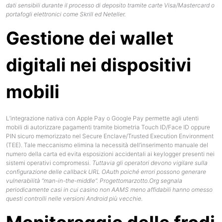
dati sensibili durante il processo di deposito tramite carte Visa/Mastercard o
portafogli elettronici come Skrill ed Neteller.
Gestione dei wallet
digitali nei dispositivi
mobili
L’integrazione nativa con Apple Pay o Google Pay permette agli utenti
mobili di autorizzare pagamenti tramite biometria Touch ID/Face ID oppure
PIN sicuro memorizzato nel Secure Enclave/Trusted Execution Environment
(TEE). Tale meccanismo elimina la necessità dell’inserimento manuale del
numero della carta ed evita esposizioni accidentali ai keylogger presenti nei
sistemi operativi compromessi.
Tuttavia gli operatori devono vigilare sulla
configurazione delle callback URL OAuth poiché errori possono generare
vulnerabilità “man-in-the-middle”. Progettomarzotto.Org segnala
periodicamente casi in cui casino non AAMS meno affidabili hanno omesso
questi controlli nelle versioni Android più vecchie.