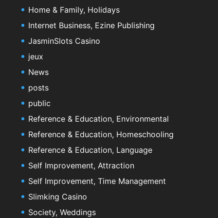
Home & Family, Holidays
Internet Business, Ezine Publishing
JasminSlots Casino
jeux
News
posts
public
Reference & Education, Environmental
Reference & Education, Homeschooling
Reference & Education, Language
Self Improvement, Attraction
Self Improvement, Time Management
Slimking Casino
Society, Weddings