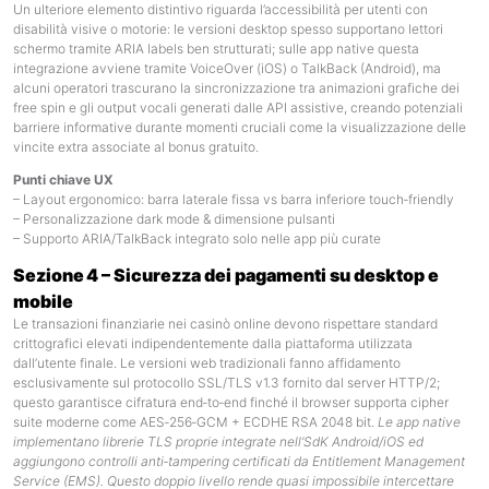
Un ulteriore elemento distintivo riguarda l’accessibilità per utenti con
disabilità visive o motorie: le versioni desktop spesso supportano lettori
schermo tramite ARIA labels ben strutturati; sulle app native questa
integrazione avviene tramite VoiceOver (iOS) o TalkBack (Android), ma
alcuni operatori trascurano la sincronizzazione tra animazioni grafiche dei
free spin e gli output vocali generati dalle API assistive, creando potenziali
barriere informative durante momenti cruciali come la visualizzazione delle
vincite extra associate al bonus gratuito.
Punti chiave UX
– Layout ergonomico: barra laterale fissa vs barra inferiore touch‑friendly
– Personalizzazione dark mode & dimensione pulsanti
– Supporto ARIA/TalkBack integrato solo nelle app più curate
Sezione 4 – Sicurezza dei pagamenti su desktop e
mobile
Le transazioni finanziarie nei casinò online devono rispettare standard
crittografici elevati indipendentemente dalla piattaforma utilizzata
dall’utente finale. Le versioni web tradizionali fanno affidamento
esclusivamente sul protocollo SSL/TLS v1.3 fornito dal server HTTP/2;
questo garantisce cifratura end‑to‑end finché il browser supporta cipher
suite moderne come AES‑256‑GCM + ECDHE RSA 2048 bit.
Le app native
implementano librerie TLS proprie integrate nell’SdK Android/iOS ed
aggiungono controlli anti‑tampering certificati da Entitlement Management
Service (EMS). Questo doppio livello rende quasi impossibile intercettare