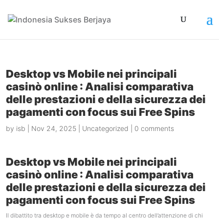
Desktop vs Mobile nei principali
casinò online : Analisi comparativa
delle prestazioni e della sicurezza dei
pagamenti con focus sui Free Spins
by
isb
|
Nov 24, 2025
|
Uncategorized
|
0 comments
Desktop vs Mobile nei principali
casinò online : Analisi comparativa
delle prestazioni e della sicurezza dei
pagamenti con focus sui Free Spins
Il dibattito tra desktop e mobile è da tempo al centro dell’attenzione di chi