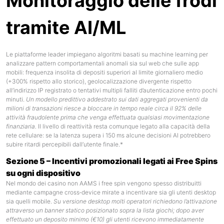
Monitoraggio delle frodi
tramite AI/ML
Le piattaforme leader impiegano algoritmi basati su machine learning per
analizzare pattern comportamentali anomali sia sul web che sulle app
mobili: frequenza insolita di depositi superiori al limite giornaliero medio
(+300% rispetto allo storico), geolocalizzazione divergente rispetto
all’indirizzo IP registrato o tentativi multipli falliti d’autenticazione entro pochi
minuti.
Un modello predittivo addestrato sui dati aggregati provenienti da
milioni di transazioni riesce a bloccare in tempo reale circa il 92% delle
attività fraudolente prima che venga effettuata qualsiasi movimentazione
finanziaria.
Il livello di reattività resta comunque legato alla capacità della
rete cellulare: se la latenza supera i 150 ms alcune decisioni AI potrebbero
subire ritardi percepibili dall’utente finale.*
Sezione 5 – Incentivi promozionali legati ai Free Spins
su ogni dispositivo
Nel mondo dei casino non AAMS i free spin vengono spesso distribuitti
mediante campagne cross‑device mirate a incentivare sia gli utenti desktop
sia quelli mobile.
Su versione desktop molti operatori richiedono l’attivazione
attraverso un banner statico posizionato sopra la lista giochi; dopo aver
effettuato un deposito minimo (€10) gli utenti ricevono immediatamente