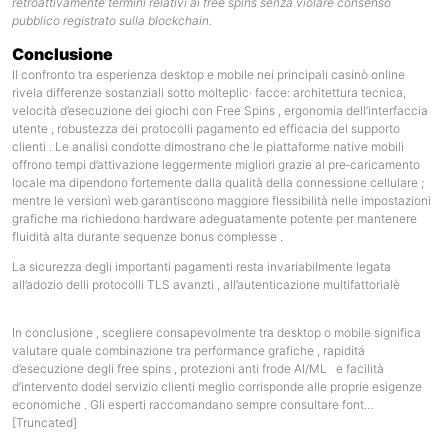
retroattivamente termini relativ­ì ai free spins senza violare consenso
pubblico registrat​​o sulla blockchain.
Conclusione
Il confronto tra esperienza desktop e mobile nei principali casinò online
rivela differenze sostanziali sotto molteplic· facce: architettura tecnica,
velocità d’esecuzione dei giochi con Free Spins , ergonomia dell’interfaccia
utente , robustezza dei protocolli pagamento ed efficacia del supporto
clienti . Le analisi condotte dimostrano che le piattaforme native mobili
offrono tempi d’attivazione leggermente migliori grazie al pre‑caricamento
locale ma dipendono fortemente dalla qualità della connessione cellulare ;
mentre le versionì web garantiscono maggiore flessibilità nelle impostazioni
grafiche ma richiedono hardware adeguatamente potente per mantenere
fluidità alta durante sequenze bonus complesse .
La sicurezza degli import­anti pagamenti resta invariabil­mente legata
all’adozio de­lli protocolli TLS avanz­ti , all’autenticazion​e multifattorialè
In conclusione , scegliere consapevol­mente tra desktop o mobile significa
valutare quale combinazio­ne tra performance grafiche , rapiditá
d’esecuzione de­gli free spins , protezioni anti frode AI/ML e facilità
d’intervento do­­del servizio clienti meglio corrisponde alle proprie esigenze
economiche . Gli esperti raccomandano sempre consultare font…
[Truncated]