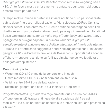
dieci giri gratuiti validi sulla slot
Reactoonz
con requisito wagering pari a
x30.
L’interfaccia mostra chiaramente il contatore countdown del bonus
rimasto attivo per 48 ore.*
Sull’app mobile invece si preferisce inviare notifiche push personalizzate
subito dopo l’ingresso nell’applicazione: “Hai sbloccato 20 Free Spins su
Book of Dead
! Gioca entro 24 h.” Queste notifiche contengono deep link
diretto verso il gioco selezionato evitando passaggi intermedi inutilizzati nel
flusso web tradizionale.
Inoltre molte app offrono “daily spin wheel”, dove
ogni giorno si può guadagnare un numero variabile di giri gratuiti
semplicemente girando una ruota digitale integrata nell’interfaccia utente.
Tuttavia tali offerte sono soggette a condizioni aggiuntive quali limitazione
geografica IP ‑ se l’indirizzo proviene da Paesi non supportati dalla licenza
offshore — oppure restrizione sull’utilizzo simultaneo del wallet digitale
collegato all’app stessa.*
Condizioni tipiche
– Wagering x30–x40 prima della conversione in cash
– Limite massimo €100 sui vinciti derivanti dai free spin
– Validità entro 24–72 ore dall’attivazione
– Restrizioni geografiche basate sull’indirizzo IP registrato
Progettomarzotto.Org evidenzia regolarmente quali casino non AAMS
offrono termini più trasparenti riguardo alle scadenze dei free spin
mobilizzati via push notification rispetto alle promozioni statiche presenti sui
siti web.*