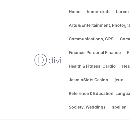
Home
home-draft
Lorem
Arts & Entertainment, Photogr
Communications, GPS
Comm
Finance, Personal Finance
F
Health & Fitness, Cardio
Hea
JasminSlots Casino
jeux
Reference & Education, Langu
Society, Weddings
spellen