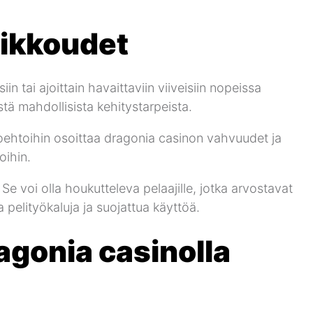
eikkoudet
iin tai ajoittain havaittaviin viiveisiin nopeissa
tä mahdollisista kehitystarpeista.
oehtoihin osoittaa dragonia casinon vahvuudet ja
oihin.
Se voi olla houkutteleva pelaajille, jotka arvostavat
 pelityökaluja ja suojattua käyttöä.
agonia casinolla