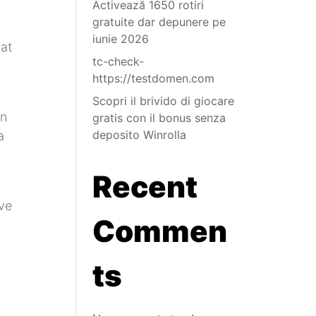
Activează 1650 rotiri
gratuite dar depunere pe
iunie 2026
vat
tc-check-
https://testdomen.com
Scopri il brivido di giocare
on
gratis con il bonus senza
deposito Winrolla
a
Recent
ive
Commen
ts