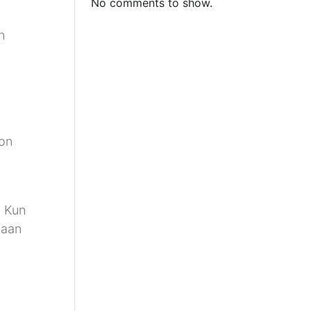
No comments to show.
n
 on
. Kun
maan