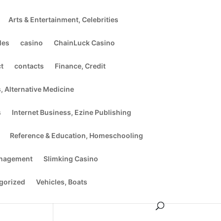
Arts & Entertainment, Celebrities
les
casino
ChainLuck Casino
t
contacts
Finance, Credit
s, Alternative Medicine
s
Internet Business, Ezine Publishing
Reference & Education, Homeschooling
anagement
Slimking Casino
gorized
Vehicles, Boats