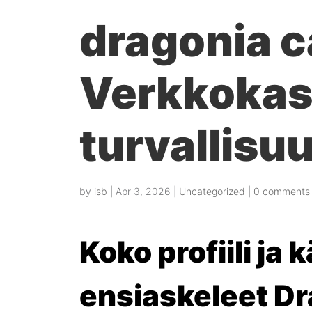
dragonia c
Verkkokasi
turvallisu
by
isb
|
Apr 3, 2026
|
Uncategorized
|
0 comments
Koko profiili ja
ensiaskeleet Dr