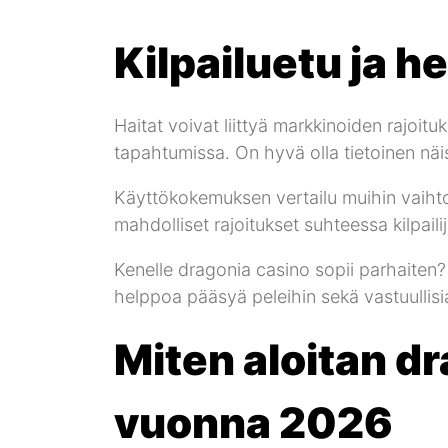
Kilpailuetu ja h
Haitat voivat liittyä markkinoiden rajoituks
tapahtumissa. On hyvä olla tietoinen näis
Käyttökokemuksen vertailu muihin vaiht
mahdolliset rajoitukset suhteessa kilpailij
Kenelle dragonia casino sopii parhaiten? 
helppoa pääsyä peleihin sekä vastuullisia
Miten aloitan dr
vuonna 2026