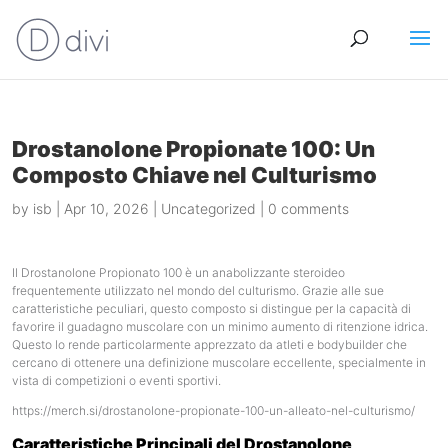
Drostanolone Propionate 100: Un
Composto Chiave nel Culturismo
by
isb
|
Apr 10, 2026
|
Uncategorized
|
0 comments
Il Drostanolone Propionato 100 è un anabolizzante steroideo
frequentemente utilizzato nel mondo del culturismo. Grazie alle sue
caratteristiche peculiari, questo composto si distingue per la capacità di
favorire il guadagno muscolare con un minimo aumento di ritenzione idrica.
Questo lo rende particolarmente apprezzato da atleti e bodybuilder che
cercano di ottenere una definizione muscolare eccellente, specialmente in
vista di competizioni o eventi sportivi.
https://merch.si/drostanolone-propionate-100-un-alleato-nel-culturismo/
Caratteristiche Principali del Drostanolone