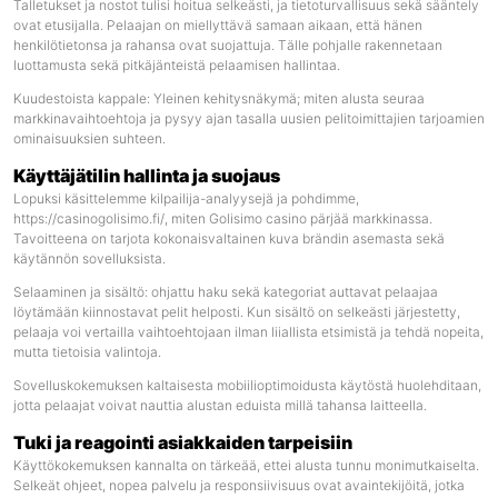
Talletukset ja nostot tulisi hoitua selkeästi, ja tietoturvallisuus sekä sääntely
ovat etusijalla. Pelaajan on miellyttävä samaan aikaan, että hänen
henkilötietonsa ja rahansa ovat suojattuja. Tälle pohjalle rakennetaan
luottamusta sekä pitkäjänteistä pelaamisen hallintaa.
Kuudestoista kappale: Yleinen kehitysnäkymä; miten alusta seuraa
markkinavaihtoehtoja ja pysyy ajan tasalla uusien pelitoimittajien tarjoamien
ominaisuuksien suhteen.
Käyttäjätilin hallinta ja suojaus
Lopuksi käsittelemme kilpailija-analyysejä ja pohdimme,
https://casinogolisimo.fi/
, miten Golisimo casino pärjää markkinassa.
Tavoitteena on tarjota kokonaisvaltainen kuva brändin asemasta sekä
käytännön sovelluksista.
Selaaminen ja sisältö: ohjattu haku sekä kategoriat auttavat pelaajaa
löytämään kiinnostavat pelit helposti. Kun sisältö on selkeästi järjestetty,
pelaaja voi vertailla vaihtoehtojaan ilman liiallista etsimistä ja tehdä nopeita,
mutta tietoisia valintoja.
Sovelluskokemuksen kaltaisesta mobiilioptimoidusta käytöstä huolehditaan,
jotta pelaajat voivat nauttia alustan eduista millä tahansa laitteella.
Tuki ja reagointi asiakkaiden tarpeisiin
Käyttökokemuksen kannalta on tärkeää, ettei alusta tunnu monimutkaiselta.
Selkeät ohjeet, nopea palvelu ja responsiivisuus ovat avaintekijöitä, jotka