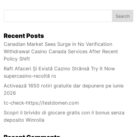
Search
Recent Posts
Canadian Market Sees Surge in No Verification
Withdrawal Casino Canada Services After Recent
Policy Shift
Raft Afaceri Și Există Cazino Strânsă Try It Now
supercasino-recoltă ro
Activează 1650 rotiri gratuite dar depunere pe iunie
2026
tc-check-https://testdomen.com
Scopri il brivido di giocare gratis con il bonus senza
deposito Winrolla