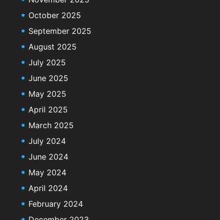
October 2025
September 2025
August 2025
July 2025
June 2025
May 2025
April 2025
March 2025
July 2024
June 2024
May 2024
April 2024
February 2024
December 2023