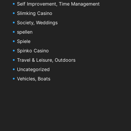
Self Improvement, Time Management
Slimking Casino
Society, Weddings
spellen
Spiele
Spinko Casino
Travel & Leisure, Outdoors
Uncategorized
Vehicles, Boats