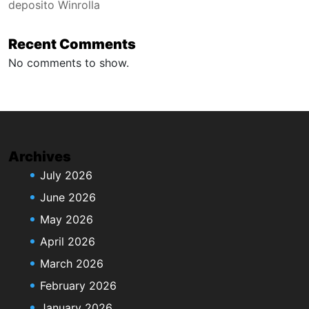
deposito Winrolla
Recent Comments
No comments to show.
Archives
July 2026
June 2026
May 2026
April 2026
March 2026
February 2026
January 2026