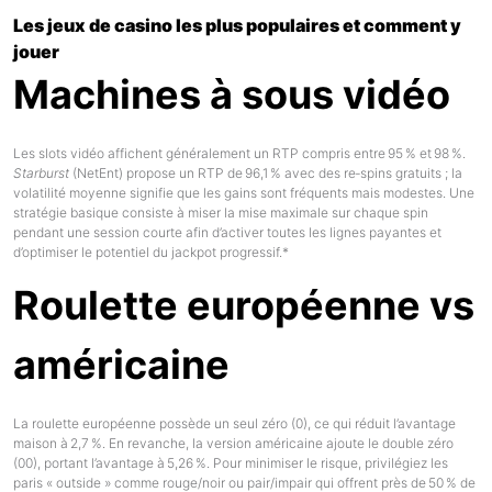
Les jeux de casino les plus populaires et comment y
jouer
Machines à sous vidéo
Les slots vidéo affichent généralement un RTP compris entre 95 % et 98 %.
Starburst
(NetEnt) propose un RTP de 96,1 % avec des re‑spins gratuits ; la
volatilité moyenne signifie que les gains sont fréquents mais modestes. Une
stratégie basique consiste à miser la mise maximale sur chaque spin
pendant une session courte afin d’activer toutes les lignes payantes et
d’optimiser le potentiel du jackpot progressif.*
Roulette européenne vs
américaine
La roulette européenne possède un seul zéro (0), ce qui réduit l’avantage
maison à 2,7 %. En revanche, la version américaine ajoute le double zéro
(00), portant l’avantage à 5,26 %. Pour minimiser le risque, privilégiez les
paris « outside » comme rouge/noir ou pair/impair qui offrent près de 50 % de