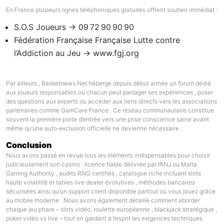
En France plusieurs lignes téléphoniques gratuites offrent soutien immédiat :
S.O.S Joueurs → 09 72 90 90 90
Fédération Française Française Lutte contre
l’Addiction au Jeu → www.fgj.org
Par ailleurs , Basketnews.Net héberge depuis début année un forum dédié
aux joueurs responsables où chacun peut partager ses expériences , poser
des questions aux experts ou accéder aux liens directs vers les associations
partenaires comme GamCare France . Ce réseau communautaire constitue
souvent la première porte d’entrée vers une prise conscience saine avant
même qu’une auto‑exclusion officielle ne devienne nécessaire .
Conclusion
Nous avons passé en revue tous les éléments indispensables pour choisir
judicieusement son casino : licence fiable délivrée par l’ANJ ou Malta
Gaming Authority , audits RNG certifiés , catalogue riche incluant slots
haute volatilité et tables live dealer évolutives , méthodes bancaires
sécurisées ainsi qu’un support client disponible partout où vous jouez grâce
au mobile moderne . Nous avons également détaillé comment aborder
chaque jeu phare – slots vidéo, roulette européenne , blackjack stratégique ,
poker vidéo vs live – tout en gardant à l’esprit les exigences techniques