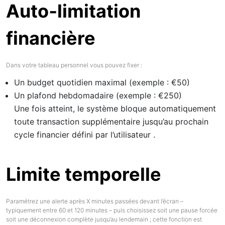
Auto‑limitation
financière
Dans votre tableau personnel vous pouvez fixer :
Un budget quotidien maximal (exemple : €50)
Un plafond hebdomadaire (exemple : €250)
Une fois atteint, le système bloque automatiquement
toute transaction supplémentaire jusqu’au prochain
cycle financier défini par l’utilisateur .
Limite temporelle
Paramétrez une alerte après X minutes passées devant l’écran –
typiquement entre 60 et 120 minutes – puis choisissez soit une pause forcée
soit une déconnexion complète jusqu’au lendemain ; cette fonction est