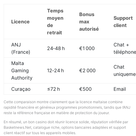
Temps
Bonus
moyen
Support
Licence
max
de
client
autorisé
retrait
ANJ
Chat +
24‑48 h
€1 000
(France)
téléphon
Malta
Chat
Gaming
12‑24 h
€2 000
uniqueme
Authority
Curaçao
≤72 h
€500
Email
Cette comparaison montre clairement que la licence maltaise combine
rapidité financière et généreux programmes promotionnels, tandis que l’ANJ
reste la référence française en matière de protection du joueur.
En résumé, un bon casino doit réunir licence solide, réputation vérifiée par
Basketnews.Net, catalogue riche, options bancaires adaptées et support
client réactif sur tous les appareils mobiles.