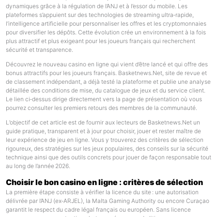
dynamiques grâce à la régulation de l’ANJ et à l’essor du mobile. Les
plateformes s’appuient sur des technologies de streaming ultra‑rapide,
l’intelligence artificielle pour personnaliser les offres et les cryptomonnaies
pour diversifier les dépôts. Cette évolution crée un environnement à la fois
plus attractif et plus exigeant pour les joueurs français qui recherchent
sécurité et transparence.
Découvrez le
nouveau casino en ligne
qui vient d’être lancé et qui offre des
bonus attractifs pour les joueurs français. Basketnews.Net, site de revue et
de classement indépendant, a déjà testé la plateforme et publie une analyse
détaillée des conditions de mise, du catalogue de jeux et du service client.
Le lien ci‑dessus dirige directement vers la page de présentation où vous
pourrez consulter les premiers retours des membres de la communauté.
L’objectif de cet article est de fournir aux lecteurs de Basketnews.Net un
guide pratique, transparent et à jour pour choisir, jouer et rester maître de
leur expérience de jeu en ligne. Vous y trouverez des critères de sélection
rigoureux, des stratégies sur les jeux populaires, des conseils sur la sécurité
technique ainsi que des outils concrets pour jouer de façon responsable tout
au long de l’année 2026.
Choisir le bon casino en ligne : critères de sélection
La première étape consiste à vérifier la licence du site : une autorisation
délivrée par l’ANJ (ex‑ARJEL), la Malta Gaming Authority ou encore Curaçao
garantit le respect du cadre légal français ou européen. Sans licence