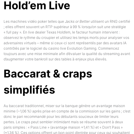
Hold’em Live
Les machines vidéo poker telles que
Jacks or Better
utilisent un RNG certifié
; elles offrent souvent un RTP supérieur à 99 % lorsqu’on suit une stratégie
« full pay ». En live dealer Texas Hold’em, le facteur humain intervient :
observez le rythme du croupier et utilisez les temps morts pour analyser vos
adversaires virtuels – même si ceux-ci sont représentés par des avatars IA
contrôlés par le logiciel du casino live Evolution Gaming. Commencez
toujours avec une mise minimale afin d’évaluer la qualité du streaming avant
d’augmenter votre bankroll sur des tables à enjeux plus élevés.
Baccarat & craps
simplifiés
Au baccarat traditionnel, miser sur la banque génère un avantage maison
minime (~1,06 %) après prise en compte de la commission sur les gains ; c’est
donc le pari recommandé pour les débutants soucieux de limiter leurs
pertes. Le craps peut sembler intimidant mais se résume souvent à deux
paris simples : « Pass Line » (avantage maison ≈1,41 %) et « Don’t Pass »
(≈1,36 %). Ces options offrent un bon point d’entrée pour ceux qui souhaitent