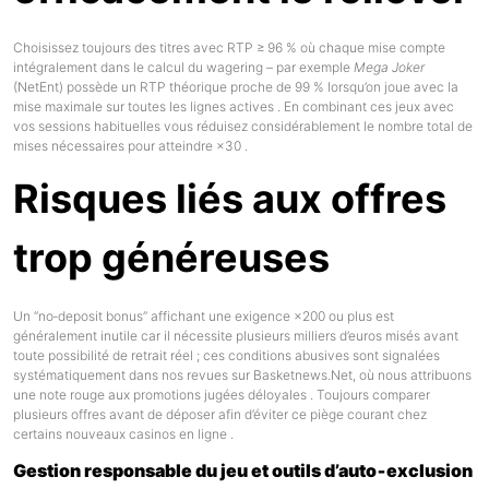
Choisissez toujours des titres avec RTP ≥ 96 % où chaque mise compte
intégralement dans le calcul du wagering – par exemple
Mega Joker
(NetEnt) possède un RTP théorique proche de 99 % lorsqu’on joue avec la
mise maximale sur toutes les lignes actives . En combinant ces jeux avec
vos sessions habituelles vous réduisez considérablement le nombre total de
mises nécessaires pour atteindre ×30 .
Risques liés aux offres
trop généreuses
Un “no‑deposit bonus” affichant une exigence ×200 ou plus est
généralement inutile car il nécessite plusieurs milliers d’euros misés avant
toute possibilité de retrait réel ; ces conditions abusives sont signalées
systématiquement dans nos revues sur Basketnews.Net, où nous attribuons
une note rouge aux promotions jugées déloyales . Toujours comparer
plusieurs offres avant de déposer afin d’éviter ce piège courant chez
certains nouveaux casinos en ligne .
Gestion responsable du jeu et outils d’auto‑exclusion