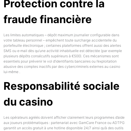
Protection contre la
fraude financière
Les limites automatiques – dépôt maximum journalier configurable dans
votre tableau personnel – empêchent toute surcharge accidentelle du
portefeuille électronique ; certaines plateformes offrent aussi des alertes
SMS ou e‑mail dès qu’une activité inhabituelle est détectée (par exemple
plusieurs dépôts consécutifs supérieurs à €500). Ces mécanismes sont
essentiels pour prévenir le vol d’identifiants bancaires ou l’exploitation
abusive des comptes inactifs par des cybercriminels externes au casino
lui‑même .
Responsabilité sociale
du casino
Les opérateurs agréés doivent afficher clairement leurs programmes d’aide
aux joueurs problématiques : partenariat avec GamCare France ou ADTPG
garantit un accès gratuit à une hotline disponible 24/7 ainsi qu’à des outils