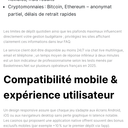
Cryptomonnaies : Bitcoin, Ethereum – anonymat
partiel, délais de retrait rapides
Les limites de dépôt quotidien ainsi que les plafonds maximaux influencent
directement votre gestion budgétaire ; privilégiez les sites affichant
clairement ces informations dans leur FAQ.
Le service client doit être disponible au moins 24/7 via chat live multilingue,
email et téléphone ; un temps moyen de réponse inférieur à deux minutes
est un bon indicateur de professionnalisme selon les tests menés par
Basketnews.Net sur plusieurs opérateurs français en 2025.
Compatibilité mobile &
expérience utilisateur
Un design responsive assure que chaque jeu s’adapte aux écrans Android,
iOS ou aux navigateurs desktop sans perte graphique ni latence notable.
Les casinos qui proposent une application native offrent souvent des bonus
exclusifs mobiles (par exemple +10 % sur le premier dépôt via l’app).