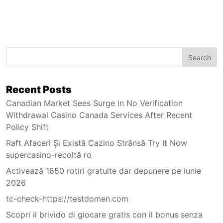
Search
Recent Posts
Canadian Market Sees Surge in No Verification
Withdrawal Casino Canada Services After Recent
Policy Shift
Raft Afaceri Și Există Cazino Strânsă Try It Now
supercasino-recoltă ro
Activează 1650 rotiri gratuite dar depunere pe iunie
2026
tc-check-https://testdomen.com
Scopri il brivido di giocare gratis con il bonus senza