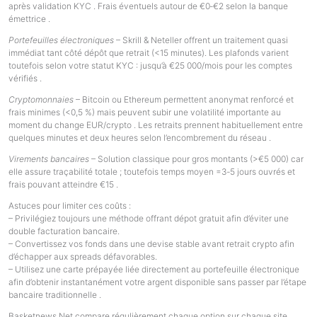
après validation KYC . Frais éventuels autour de €0‑€2 selon la banque
émettrice .
Portefeuilles électroniques
– Skrill & Neteller offrent un traitement quasi
immédiat tant côté dépôt que retrait (<15 minutes). Les plafonds varient
toutefois selon votre statut KYC : jusqu’à €25 000/mois pour les comptes
vérifiés .
Cryptomonnaies
– Bitcoin ou Ethereum permettent anonymat renforcé et
frais minimes (<0,5 %) mais peuvent subir une volatilité importante au
moment du change EUR/crypto . Les retraits prennent habituellement entre
quelques minutes et deux heures selon l’encombrement du réseau .
Virements bancaires
– Solution classique pour gros montants (>€5 000) car
elle assure traçabilité totale ; toutefois temps moyen =3‑5 jours ouvrés et
frais pouvant atteindre €15 .
Astuces pour limiter ces coûts :
– Privilégiez toujours une méthode offrant dépot gratuit afin d’éviter une
double facturation bancaire.
– Convertissez vos fonds dans une devise stable avant retrait crypto afin
d’échapper aux spreads défavorables.
– Utilisez une carte prépayée liée directement au portefeuille électronique
afin d’obtenir instantanément votre argent disponible sans passer par l’étape
bancaire traditionnelle .
Basketnews.Net compare régulièrement chaque option sur chaque site