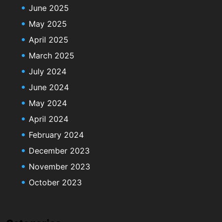
June 2025
May 2025
April 2025
March 2025
July 2024
June 2024
May 2024
April 2024
February 2024
December 2023
November 2023
October 2023