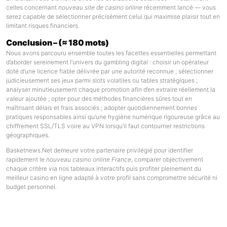
celles concernant
nouveau site de casino online
récemment lancé — vous
serez capable de sélectionner précisément celui qui maximise plaisir tout en
limitant risques financiers.
Conclusion – (≈ 180 mots)
Nous avons parcouru ensemble toutes les facettes essentielles permettant
d’aborder sereinement l’univers du gambling digital : choisir un opérateur
doté d’une licence fiable délivrée par une autorité reconnue ; sélectionner
judicieusement ses jeux parmi slots volatiles ou tables stratégiques ;
analyser minutieusement chaque promotion afin d’en extraire réellement la
valeur ajoutée ; opter pour des méthodes financières sûres tout en
maîtrisant délais et frais associés ; adopter quotidiennement bonnes
pratiques responsables ainsi qu’une hygiène numérique rigoureuse grâce au
chiffrement SSL/TLS voire au VPN lorsqu’il faut contourner restrictions
géographiques.
Basketnews.Net demeure votre partenaire privilégié pour identifier
rapidement le
nouveau casino online France
, comparer objectivement
chaque critère via nos tableaux interactifs puis profiter pleinement du
meilleur casino en ligne adapté à votre profil sans compromettre sécurité ni
budget personnel.