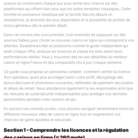
joueurs se connectent chaque jour pour tenter leur chance sur des
plateformes qui offrent bien plus que les salles terrestres classiques. Cette
montée en puissance s’explique par la facilité d’accès depuis un
smartphone, la diversité des jeux disponibles et la possibilité de profiter de
bonus généreux dès le premier dépôt.
Dans cet univers très concurrentiel, il est essentiel de s’appuyer sur des
sources fiables pour choisir le
nouveau casino en ligne
qui correspond à vos
attentes. Basketnews.Net se positionne comme le guide indépendant qui
teste chaque offre, analyse les licences et classe les sites selon leurs
performances réelles. Vous y trouverez des revues détaillées du meilleur
casino en ligne France et des comparatifs mis à jour chaque semaine.
Ce guide vous propose un panorama complet : comment vérifier la licence
d’un opérateur, quels jeux privilégier selon votre profil, décryptage des
bonus d’accueil et promotions courantes, méthodes de paiement sécurisées
et délais de retrait. Nous aborderons également le jeu responsable ainsi que
les mesures de cybersécurité indispensables pour protéger vos données
personnelles pendant votre session de jeu.
En suivant ces conseils avisés, vous pourrez naviguer sereinement entre les
différents nouveaux sites de casino en ligne tout en augmentant vos
chances de gains durables et sécurisés.
Section 1 – Comprendre les licences et la régulation
des casinos en ligne (≈ 260 mots)