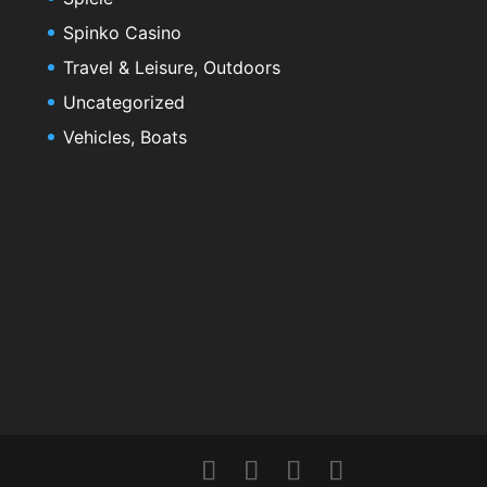
Spinko Casino
Travel & Leisure, Outdoors
Uncategorized
Vehicles, Boats