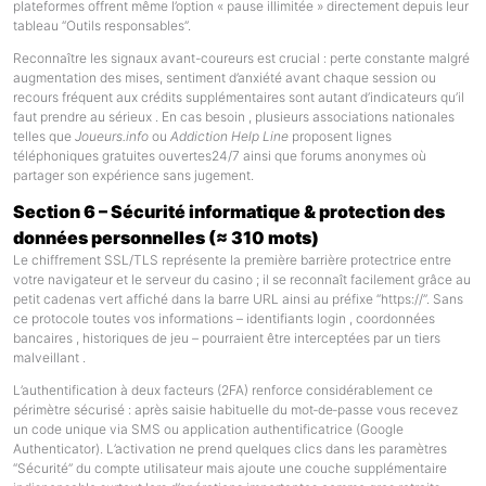
plateformes offrent même l’option « pause illimitée » directement depuis leur
tableau “Outils responsables”.
Reconnaître les signaux avant-coureurs est crucial : perte constante malgré
augmentation des mises, sentiment d’anxiété avant chaque session ou
recours fréquent aux crédits supplémentaires sont autant d’indicateurs qu’il
faut prendre au sérieux . En cas besoin , plusieurs associations nationales
telles que
Joueurs.info
ou
Addiction Help Line
proposent lignes
téléphoniques gratuites ouvertes24/7 ainsi que forums anonymes où
partager son expérience sans jugement.
Section 6 – Sécurité informatique & protection des
données personnelles (≈ 310 mots)
Le chiffrement SSL/TLS représente la première barrière protectrice entre
votre navigateur et le serveur du casino ; il se reconnaît facilement grâce au
petit cadenas vert affiché dans la barre URL ainsi au préfixe “https://”. Sans
ce protocole toutes vos informations – identifiants login , coordonnées
bancaires , historiques de jeu – pourraient être interceptées par un tiers
malveillant .
L’authentification à deux facteurs (2FA) renforce considérablement ce
périmètre sécurisé : après saisie habituelle du mot‑de‑passe vous recevez
un code unique via SMS ou application authentificatrice (Google
Authenticator). L’activation ne prend quelques clics dans les paramètres
“Sécurité” du compte utilisateur mais ajoute une couche supplémentaire