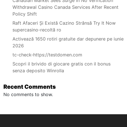
Canadian Market Sees Surge in No Verification
Withdrawal Casino Canada Services After Recent
Policy Shift
Raft Afaceri Și Există Cazino Strânsă Try It Now
supercasino-recoltă ro
Activează 1650 rotiri gratuite dar depunere pe iunie
2026
tc-check-https://testdomen.com
Scopri il brivido di giocare gratis con il bonus
senza deposito Winrolla
Recent Comments
No comments to show.