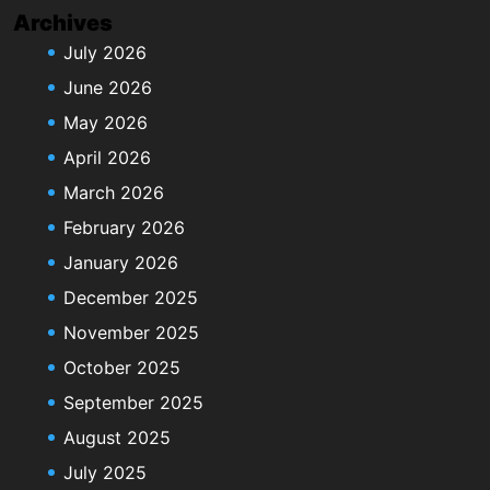
Archives
July 2026
June 2026
May 2026
April 2026
March 2026
February 2026
January 2026
December 2025
November 2025
October 2025
September 2025
August 2025
July 2025