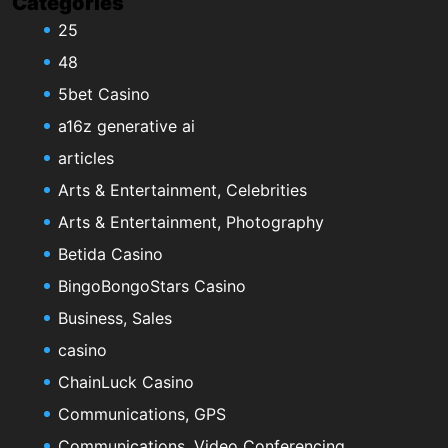
Categories
25
48
5bet Casino
a16z generative ai
articles
Arts & Entertainment, Celebrities
Arts & Entertainment, Photography
Betida Casino
BingoBongoStars Casino
Business, Sales
casino
ChainLuck Casino
Communications, GPS
Communications, Video Conferencing