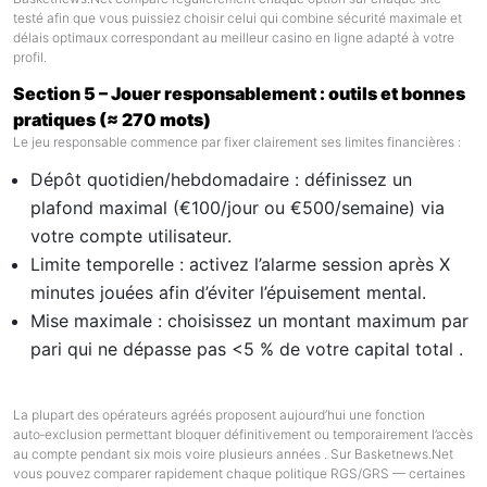
testé afin que vous puissiez choisir celui qui combine sécurité maximale et
délais optimaux correspondant au meilleur casino en ligne adapté à votre
profil.
Section 5 – Jouer responsablement : outils et bonnes
pratiques (≈ 270 mots)
Le jeu responsable commence par fixer clairement ses limites financières :
Dépôt quotidien/hebdomadaire : définissez un
plafond maximal (€100/jour ou €500/semaine) via
votre compte utilisateur.
Limite temporelle : activez l’alarme session après X
minutes jouées afin d’éviter l’épuisement mental.
Mise maximale : choisissez un montant maximum par
pari qui ne dépasse pas <5 % de votre capital total .
La plupart des opérateurs agréés proposent aujourd’hui une fonction
auto‑exclusion permettant bloquer définitivement ou temporairement l’accès
au compte pendant six mois voire plusieurs années . Sur Basketnews.Net
vous pouvez comparer rapidement chaque politique RGS/GRS — certaines