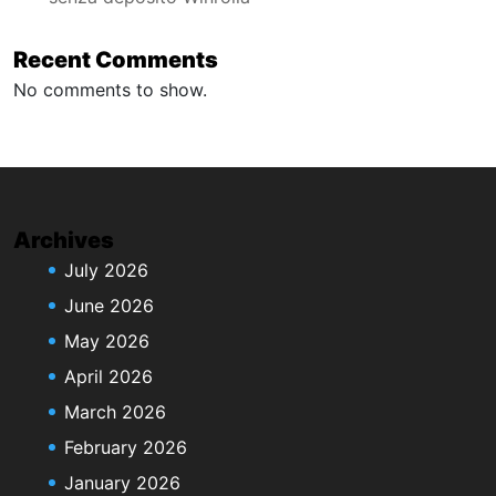
Recent Comments
No comments to show.
Archives
July 2026
June 2026
May 2026
April 2026
March 2026
February 2026
January 2026