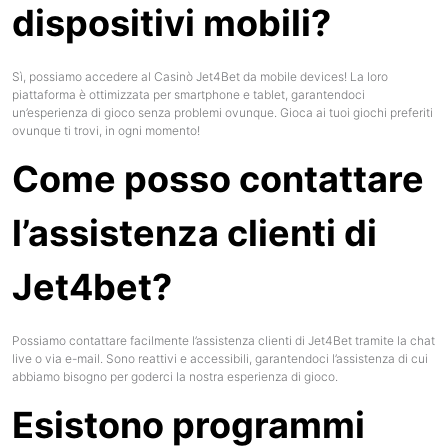
dispositivi mobili?
Sì, possiamo accedere al Casinò Jet4Bet da mobile devices! La loro
piattaforma è ottimizzata per smartphone e tablet, garantendoci
un’esperienza di gioco senza problemi ovunque. Gioca ai tuoi giochi preferiti
ovunque ti trovi, in ogni momento!
Come posso contattare
l’assistenza clienti di
Jet4bet?
Possiamo contattare facilmente l’assistenza clienti di Jet4Bet tramite la chat
live o via e-mail. Sono reattivi e accessibili, garantendoci l’assistenza di cui
abbiamo bisogno per goderci la nostra esperienza di gioco.
Esistono programmi