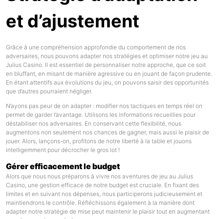
et d’ajustement
Grâce à une compréhension approfondie du comportement de nos
adversaires, nous pouvons adapter nos stratégies et optimiser notre jeu au
Julius Casino. Il est essentiel de personnaliser notre approche, que ce soit
en bluffant, en misant de manière agressive ou en jouant de façon prudente.
En étant attentifs aux évolutions du jeu, on pouvons saisir des opportunités
que d’autres pourraient négliger.
N’ayons pas peur de on adapter : modifier nos tactiques en temps réel on
permet de garder l’avantage. Utilisons les informations recueillies pour
déstabiliser nos adversaires. En conservant cette flexibilité, nous
augmentons non seulement nos chances de gagner, mais aussi le plaisir de
jouer. Alors, lançons-on, profitons de notre liberté à la table et jouons
intelligemment pour décrocher le gros lot !
Gérer efficacement le budget
Alors que nous nous préparons à vivre nos aventures de jeu au Julius
Casino
, une gestion efficace de notre budget est cruciale. En fixant des
limites et en suivant nos dépenses, nous participerons judicieusement et
maintiendrons le contrôle. Réfléchissons également à la manière dont
adapter notre stratégie de mise peut maintenir le plaisir tout en augmentant