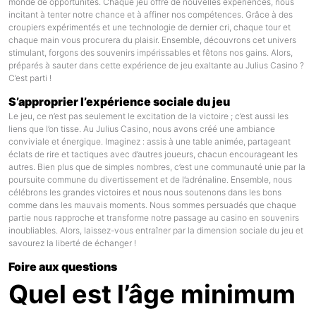
monde de opportunités. Chaque jeu offre de nouvelles expériences, nous
incitant à tenter notre chance et à affiner nos compétences. Grâce à des
croupiers expérimentés et une technologie de dernier cri, chaque tour et
chaque main vous procurera du plaisir. Ensemble, découvrons cet univers
stimulant, forgons des souvenirs impérissables et fêtons nos gains. Alors,
préparés à sauter dans cette expérience de jeu exaltante au Julius Casino ?
C’est parti !
S’approprier l’expérience sociale du jeu
Le jeu, ce n’est pas seulement le excitation de la victoire ; c’est aussi les
liens que l’on tisse. Au Julius Casino, nous avons créé une ambiance
conviviale et énergique. Imaginez : assis à une table animée, partageant
éclats de rire et tactiques avec d’autres joueurs, chacun encourageant les
autres. Bien plus que de simples nombres, c’est une communauté unie par la
poursuite commune du divertissement et de l’adrénaline. Ensemble, nous
célébrons les grandes victoires et nous nous soutenons dans les bons
comme dans les mauvais moments. Nous sommes persuadés que chaque
partie nous rapproche et transforme notre passage au casino en souvenirs
inoubliables. Alors, laissez-vous entraîner par la dimension sociale du jeu et
savourez la liberté de échanger !
Foire aux questions
Quel est l’âge minimum