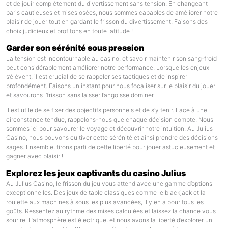
et de jouir complètement du divertissement sans tension. En changeant
paris cautieuses et mises osées, nous sommes capables de améliorer notre
plaisir de jouer tout en gardant le frisson du divertissement. Faisons des
choix judicieux et profitons en toute latitude !
Garder son sérénité sous pression
La tension est incontournable au casino, et savoir maintenir son sang-froid
peut considérablement améliorer notre performance. Lorsque les enjeux
s’élèvent, il est crucial de se rappeler ses tactiques et de inspirer
profondément. Faisons un instant pour nous focaliser sur le plaisir du jouer
et savourons l’frisson sans laisser l’angoisse dominer.
Il est utile de se fixer des objectifs personnels et de s’y tenir. Face à une
circonstance tendue, rappelons-nous que chaque décision compte. Nous
sommes ici pour savourer le voyage et découvrir notre intuition. Au Julius
Casino, nous pouvons cultiver cette sérénité et ainsi prendre des décisions
sages. Ensemble, tirons parti de cette liberté pour jouer astucieusement et
gagner avec plaisir !
Explorez les jeux captivants du casino Julius
Au Julius Casino, le frisson du jeu vous attend avec une gamme d’options
exceptionnelles. Des jeux de table classiques comme le blackjack et la
roulette aux machines à sous les plus avancées, il y en a pour tous les
goûts. Ressentez au rythme des mises calculées et laissez la chance vous
sourire. L’atmosphère est électrique, et nous avons la liberté d’explorer un