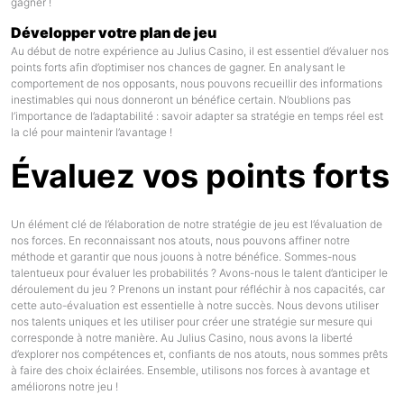
gagner !
Développer votre plan de jeu
Au début de notre expérience au Julius Casino, il est essentiel d’évaluer nos
points forts afin d’optimiser nos chances de gagner. En analysant le
comportement de nos opposants, nous pouvons recueillir des informations
inestimables qui nous donneront un bénéfice certain. N’oublions pas
l’importance de l’adaptabilité : savoir adapter sa stratégie en temps réel est
la clé pour maintenir l’avantage !
Évaluez vos points forts
Un élément clé de l’élaboration de notre stratégie de jeu est l’évaluation de
nos forces. En reconnaissant nos atouts, nous pouvons affiner notre
méthode et garantir que nous jouons à notre bénéfice. Sommes-nous
talentueux pour évaluer les probabilités ? Avons-nous le talent d’anticiper le
déroulement du jeu ? Prenons un instant pour réfléchir à nos capacités, car
cette auto-évaluation est essentielle à notre succès. Nous devons utiliser
nos talents uniques et les utiliser pour créer une stratégie sur mesure qui
corresponde à notre manière. Au Julius Casino, nous avons la liberté
d’explorer nos compétences et, confiants de nos atouts, nous sommes prêts
à faire des choix éclairées. Ensemble, utilisons nos forces à avantage et
améliorons notre jeu !