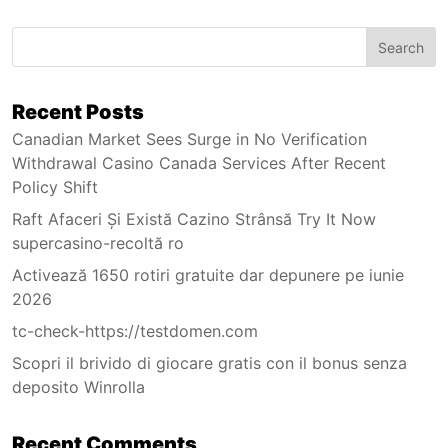
Search
Recent Posts
Canadian Market Sees Surge in No Verification
Withdrawal Casino Canada Services After Recent
Policy Shift
Raft Afaceri Și Există Cazino Strânsă Try It Now
supercasino-recoltă ro
Activează 1650 rotiri gratuite dar depunere pe iunie
2026
tc-check-https://testdomen.com
Scopri il brivido di giocare gratis con il bonus senza
deposito Winrolla
Recent Comments