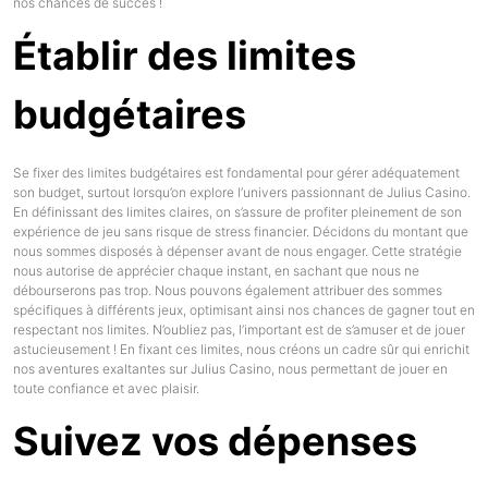
nos chances de succès !
Établir des limites
budgétaires
Se fixer des limites budgétaires est fondamental pour gérer adéquatement
son budget, surtout lorsqu’on explore l’univers passionnant de Julius Casino.
En définissant des limites claires, on s’assure de profiter pleinement de son
expérience de jeu sans risque de stress financier. Décidons du montant que
nous sommes disposés à dépenser avant de nous engager. Cette stratégie
nous autorise de apprécier chaque instant, en sachant que nous ne
débourserons pas trop. Nous pouvons également attribuer des sommes
spécifiques à différents jeux, optimisant ainsi nos chances de gagner tout en
respectant nos limites. N’oubliez pas, l’important est de s’amuser et de jouer
astucieusement ! En fixant ces limites, nous créons un cadre sûr qui enrichit
nos aventures exaltantes sur Julius Casino, nous permettant de jouer en
toute confiance et avec plaisir.
Suivez vos dépenses