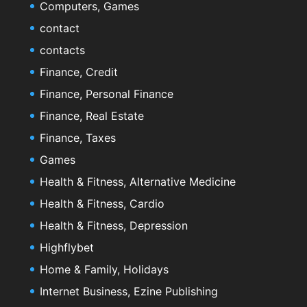
Computers, Games
contact
contacts
Finance, Credit
Finance, Personal Finance
Finance, Real Estate
Finance, Taxes
Games
Health & Fitness, Alternative Medicine
Health & Fitness, Cardio
Health & Fitness, Depression
Highflybet
Home & Family, Holidays
Internet Business, Ezine Publishing