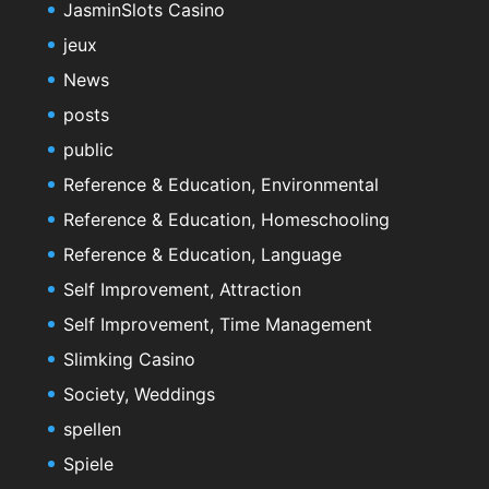
JasminSlots Casino
jeux
News
posts
public
Reference & Education, Environmental
Reference & Education, Homeschooling
Reference & Education, Language
Self Improvement, Attraction
Self Improvement, Time Management
Slimking Casino
Society, Weddings
spellen
Spiele