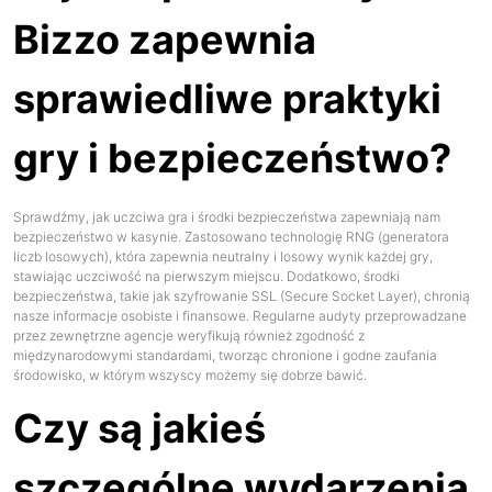
Bizzo zapewnia
sprawiedliwe praktyki
gry i bezpieczeństwo?
Sprawdźmy, jak uczciwa gra i środki bezpieczeństwa zapewniają nam
bezpieczeństwo w kasynie. Zastosowano technologię RNG (generatora
liczb losowych), która zapewnia neutralny i losowy wynik każdej gry,
stawiając uczciwość na pierwszym miejscu. Dodatkowo, środki
bezpieczeństwa, takie jak szyfrowanie SSL (Secure Socket Layer), chronią
nasze informacje osobiste i finansowe. Regularne audyty przeprowadzane
przez zewnętrzne agencje weryfikują również zgodność z
międzynarodowymi standardami, tworząc chronione i godne zaufania
środowisko, w którym wszyscy możemy się dobrze bawić.
Czy są jakieś
szczególne wydarzenia