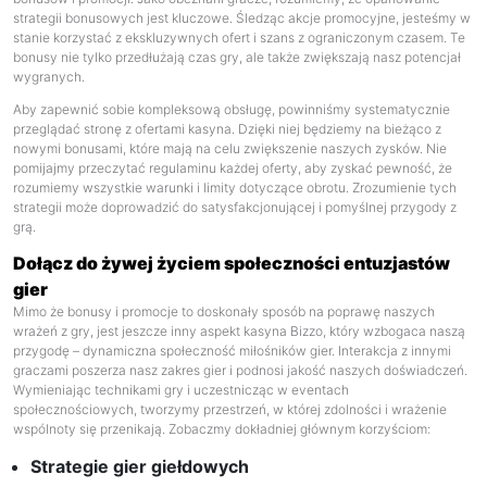
strategii bonusowych jest kluczowe. Śledząc akcje promocyjne, jesteśmy w
stanie korzystać z ekskluzywnych ofert i szans z ograniczonym czasem. Te
bonusy nie tylko przedłużają czas gry, ale także zwiększają nasz potencjał
wygranych.
Aby zapewnić sobie kompleksową obsługę, powinniśmy systematycznie
przeglądać stronę z ofertami kasyna. Dzięki niej będziemy na bieżąco z
nowymi bonusami, które mają na celu zwiększenie naszych zysków. Nie
pomijajmy przeczytać regulaminu każdej oferty, aby zyskać pewność, że
rozumiemy wszystkie warunki i limity dotyczące obrotu. Zrozumienie tych
strategii może doprowadzić do satysfakcjonującej i pomyślnej przygody z
grą.
Dołącz do żywej życiem społeczności entuzjastów
gier
Mimo że bonusy i promocje to doskonały sposób na poprawę naszych
wrażeń z gry, jest jeszcze inny aspekt kasyna Bizzo, który wzbogaca naszą
przygodę – dynamiczna społeczność miłośników gier. Interakcja z innymi
graczami poszerza nasz zakres gier i podnosi jakość naszych doświadczeń.
Wymieniając technikami gry i uczestnicząc w eventach
społecznościowych, tworzymy przestrzeń, w której zdolności i wrażenie
wspólnoty się przenikają. Zobaczmy dokładniej głównym korzyściom:
Strategie gier giełdowych