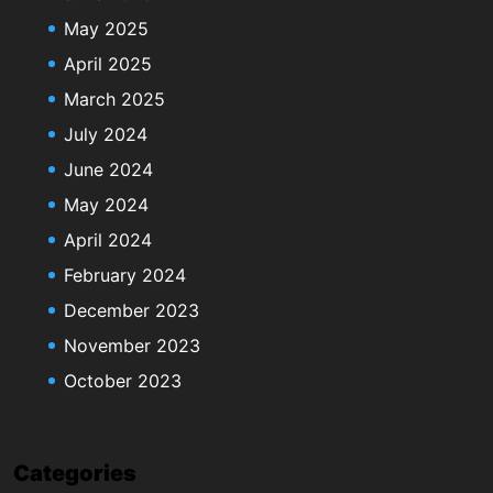
May 2025
April 2025
March 2025
July 2024
June 2024
May 2024
April 2024
February 2024
December 2023
November 2023
October 2023
Categories