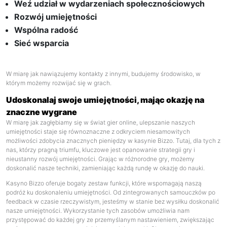
Weź udział w wydarzeniach społecznościowych
Rozwój umiejętności
Wspólna radość
Sieć wsparcia
W miarę jak nawiązujemy kontakty z innymi, budujemy środowisko, w
którym możemy rozwijać się w grach.
Udoskonalaj swoje umiejętności, mając okazję na
znaczne wygrane
W miarę jak zagłębiamy się w świat gier online, ulepszanie naszych
umiejętności staje się równoznaczne z odkryciem niesamowitych
możliwości zdobycia znacznych pieniędzy w kasynie Bizzo. Tutaj, dla tych z
nas, którzy pragną triumfu, kluczowe jest opanowanie strategii gry i
nieustanny rozwój umiejętności. Grając w różnorodne gry, możemy
doskonalić nasze techniki, zamieniając każdą rundę w okazję do nauki.
Kasyno Bizzo oferuje bogaty zestaw funkcji, które wspomagają naszą
podróż ku doskonaleniu umiejętności. Od zintegrowanych samouczków po
feedback w czasie rzeczywistym, jesteśmy w stanie bez wysiłku doskonalić
nasze umiejętności. Wykorzystanie tych zasobów umożliwia nam
przystępować do każdej gry ze przemyślanym nastawieniem, zwiększając