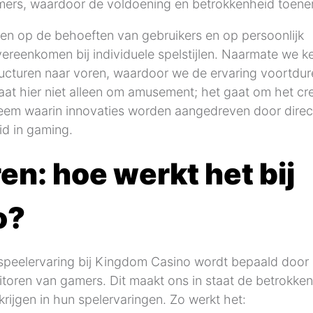
amers, waardoor de voldoening en betrokkenheid toen
eren op de behoeften van gebruikers en op persoonlijk
ereenkomen bij individuele spelstijlen. Naarmate we k
tructuren naar voren, waardoor we de ervaring voortdu
gaat hier niet alleen om amusement; het gaat om het cr
eem waarin innovaties worden aangedreven door direc
id in gaming.
en: hoe werkt het bij
o?
peelervaring bij Kingdom Casino wordt bepaald door 
oren van gamers. Dit maakt ons in staat de betrokke
krijgen in hun spelervaringen. Zo werkt het: