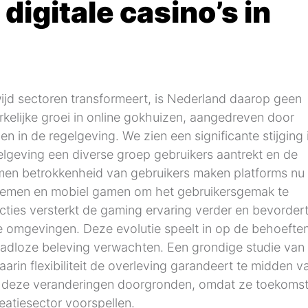
igitale casino’s in
jd sectoren transformeert, is Nederland daarop geen
rkelijke groei in online gokhuizen, aangedreven door
n in de regelgeving. We zien een significante stijging 
lgeving een diverse groep gebruikers aantrekt en de
men betrokkenheid van gebruikers maken platforms nu
temen en mobiel gamen om het gebruikersgemak te
ncties versterkt de gaming ervaring verder en bevorder
 omgevingen. Deze evolutie speelt in op de behoefte
aadloze beleving verwachten. Een grondige studie van
rin flexibiliteit de overleving garandeert te midden v
 we deze veranderingen doorgronden, omdat ze toekoms
eatiesector voorspellen.