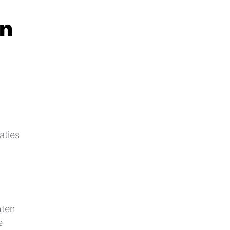
in
aties
hten
e