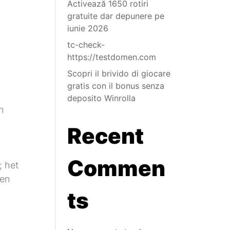
Activează 1650 rotiri
gratuite dar depunere pe
iunie 2026
tc-check-
https://testdomen.com
Scopri il brivido di giocare
gratis con il bonus senza
deposito Winrolla
n
Recent
Commen
; het
nen
ts