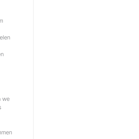
om
gelen
en
n we
s
emmen