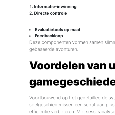
Informatie-inwinning
Directe controle
Evaluatietools op maat
Feedbackloop
Deze componenten vormen samen slim
gebaseerde avonturen.
Voordelen van u
gamegeschiede
Voortbouwend op het gedetailleerde sys
spelgeschiedenissen een schat aan plusp
efficiëntie verbeteren. Met sessieanaly