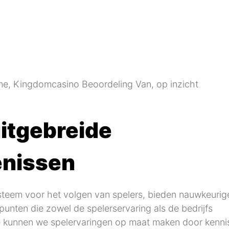
me,
Kingdomcasino Beoordeling Van
, op inzicht
itgebreide
nissen
teem voor het volgen van spelers, bieden nauwkeurig
unten die zowel de spelerservaring als de bedrijfs
se kunnen we spelervaringen op maat maken door kenni