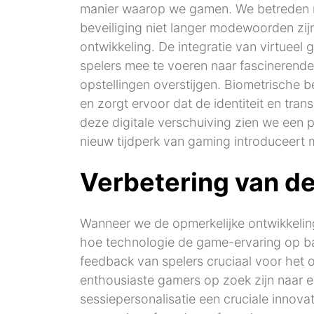
manier waarop we gamen. We betreden nu
beveiliging niet langer modewoorden zij
ontwikkeling. De integratie van virtue
spelers mee te voeren naar fascinerende
opstellingen overstijgen. Biometrische be
en zorgt ervoor dat de identiteit en tran
deze digitale verschuiving zien we een p
nieuw tijdperk van gaming introduceert 
Verbetering van de
Wanneer we de opmerkelijke ontwikkeli
hoe technologie de game-ervaring op ba
feedback van spelers cruciaal voor het
enthousiaste gamers op zoek zijn naar ex
sessiepersonalisatie een cruciale innov