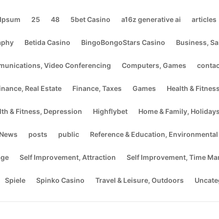
 Ipsum
25
48
5bet Casino
a16z generative ai
articles
aphy
Betida Casino
BingoBongoStars Casino
Business, Sa
unications, Video Conferencing
Computers, Games
contac
inance, Real Estate
Finance, Taxes
Games
Health & Fitnes
lth & Fitness, Depression
Highflybet
Home & Family, Holiday
News
posts
public
Reference & Education, Environmental
age
Self Improvement, Attraction
Self Improvement, Time M
Spiele
Spinko Casino
Travel & Leisure, Outdoors
Uncate