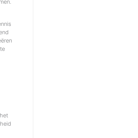
emen.
ennis
rend
eëren
te
het
nheid