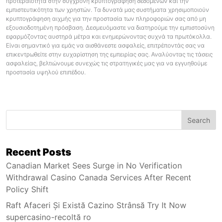
προτεραιότητα στην σύγχρονη κρυπτογράφηση δεδομένων και την
εμπιστευτικότητα των χρηστών. Τα δυνατά μας συστήματα χρησιμοποιούν
κρυπτογράφηση αιχμής για την προστασία των πληροφοριών σας από μη
εξουσιοδοτημένη πρόσβαση. Δεσμευόμαστε να διατηρούμε την εμπιστοσύνη
εφαρμόζοντας αυστηρά μέτρα και ενημερώνοντας συχνά τα πρωτόκολλα.
Είναι σημαντικό για εμάς να αισθάνεστε ασφαλείς, επιτρέποντάς σας να
επικεντρωθείτε στην ευχαρίστηση της εμπειρίας σας. Αναλύοντας τις τάσεις
ασφαλείας, βελτιώνουμε συνεχώς τις στρατηγικές μας για να εγγυηθούμε
προστασία υψηλού επιπέδου.
Search
Recent Posts
Canadian Market Sees Surge in No Verification
Withdrawal Casino Canada Services After Recent
Policy Shift
Raft Afaceri Și Există Cazino Strânsă Try It Now
supercasino-recoltă ro