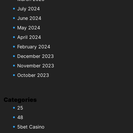
July 2024
June 2024
May 2024
April 2024
February 2024
December 2023
November 2023
October 2023
Categories
25
48
5bet Casino