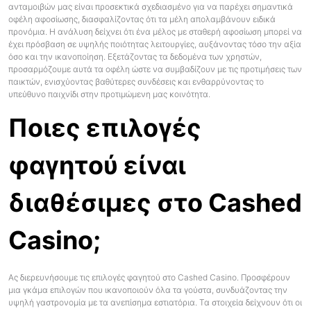
ανταμοιβών μας είναι προσεκτικά σχεδιασμένο για να παρέχει σημαντικά
οφέλη αφοσίωσης, διασφαλίζοντας ότι τα μέλη απολαμβάνουν ειδικά
προνόμια. Η ανάλυση δείχνει ότι ένα μέλος με σταθερή αφοσίωση μπορεί να
έχει πρόσβαση σε υψηλής ποιότητας λειτουργίες, αυξάνοντας τόσο την αξία
όσο και την ικανοποίηση. Εξετάζοντας τα δεδομένα των χρηστών,
προσαρμόζουμε αυτά τα οφέλη ώστε να συμβαδίζουν με τις προτιμήσεις των
παικτών, ενισχύοντας βαθύτερες συνδέσεις και ενθαρρύνοντας το
υπεύθυνο παιχνίδι στην προτιμώμενη μας κοινότητα.
Ποιες επιλογές
φαγητού είναι
διαθέσιμες στο Cashed
Casino;
Ας διερευνήσουμε τις επιλογές φαγητού στο Cashed Casino. Προσφέρουν
μια γκάμα επιλογών που ικανοποιούν όλα τα γούστα, συνδυάζοντας την
υψηλή γαστρονομία με τα ανεπίσημα εστιατόρια. Τα στοιχεία δείχνουν ότι οι