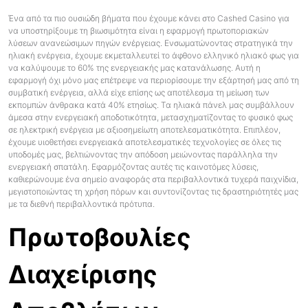
Ένα από τα πιο ουσιώδη βήματα που έχουμε κάνει στο Cashed Casino για
να υποστηρίξουμε τη βιωσιμότητα είναι η εφαρμογή πρωτοποριακών
λύσεων ανανεώσιμων πηγών ενέργειας. Ενσωματώνοντας στρατηγικά την
ηλιακή ενέργεια, έχουμε εκμεταλλευτεί το άφθονο ελληνικό ηλιακό φως για
να καλύψουμε το 60% της ενεργειακής μας κατανάλωσης. Αυτή η
εφαρμογή όχι μόνο μας επέτρεψε να περιορίσουμε την εξάρτησή μας από τη
συμβατική ενέργεια, αλλά είχε επίσης ως αποτέλεσμα τη μείωση των
εκπομπών άνθρακα κατά 40% ετησίως. Τα ηλιακά πάνελ μας συμβάλλουν
άμεσα στην ενεργειακή αποδοτικότητα, μετασχηματίζοντας το φυσικό φως
σε ηλεκτρική ενέργεια με αξιοσημείωτη αποτελεσματικότητα. Επιπλέον,
έχουμε υιοθετήσει ενεργειακά αποτελεσματικές τεχνολογίες σε όλες τις
υποδομές μας, βελτιώνοντας την απόδοση μειώνοντας παράλληλα την
ενεργειακή σπατάλη. Εφαρμόζοντας αυτές τις καινοτόμες λύσεις,
καθιερώνουμε ένα σημείο αναφοράς στα περιβαλλοντικά τυχερά παιχνίδια,
μεγιστοποιώντας τη χρήση πόρων και συντονίζοντας τις δραστηριότητές μας
με τα διεθνή περιβαλλοντικά πρότυπα.
Πρωτοβουλίες
Διαχείρισης