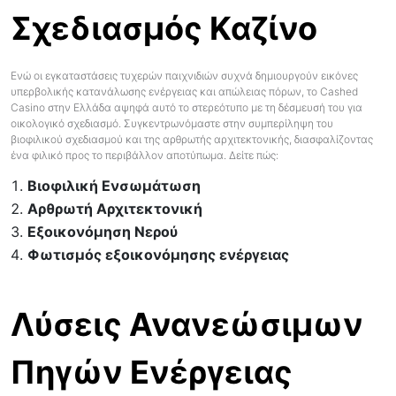
Σχεδιασμός Καζίνο
Ενώ οι εγκαταστάσεις τυχερών παιχνιδιών συχνά δημιουργούν εικόνες
υπερβολικής κατανάλωσης ενέργειας και απώλειας πόρων, το Cashed
Casino στην Ελλάδα αψηφά αυτό το στερεότυπο με τη δέσμευσή του για
οικολογικό σχεδιασμό. Συγκεντρωνόμαστε στην συμπερίληψη του
βιοφιλικού σχεδιασμού και της αρθρωτής αρχιτεκτονικής, διασφαλίζοντας
ένα φιλικό προς το περιβάλλον αποτύπωμα. Δείτε πώς:
Βιοφιλική Ενσωμάτωση
Αρθρωτή Αρχιτεκτονική
Εξοικονόμηση Νερού
Φωτισμός εξοικονόμησης ενέργειας
Λύσεις Ανανεώσιμων
Πηγών Ενέργειας