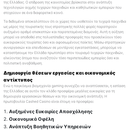
της Ελλάδας. Ο επίδραση της καινοτομίας βρίσκεται στην ανάπτυξη
τεχνολογιών αιχμής τυχερών παιχνιδιών και καθηλωτικών εμπειριών που
στοχεύουν σε ένα διαφορετικό κοινό.
Τα δεδομένα αποκαλύπτουν ότι οι χώρες που υιοθετούν τα τυχερά παιχνίδια
ως μέρος της τουριστικής τους στρατηγικής πολλές φορές παρατηρούν
αυξημένο αριθμό επισκεπτών και παρατεταμένες διαμονές. Αυτή η αύξηση
μπορεί να αποδοθεί στις πολυεπίπεδες προσφορές που προσελκύουν τόσο
ευκαιριακούς τουρίστες όσο και αφοσιωμένους παίκτες. Μέσω στρατηγικών
συνεργασιών και επενδύσεων σε μοντέρνες εγκαταστάσεις, μπορούμε να
καταστήσουμε την Ελλάδα πρωτοπόρο στον τουρισμό τυχερών παιχνιδιών,
ελκύοντας άτομα που αναζητούν τόσο περιπετειώδεις εμπειρίες όσο και
πολιτιστική αναβάθμιση.
Δημιουργία θέσεων εργασίας και οικονομικός
αντίκτυπος
Ενώ η παγκόσμια βιομηχανία gaming συνεχίζει να αναπτύσσεται, η εστίαση
της Ελλάδας σε αυτόν τον κλάδο προσφέρει μεγάλες ευκαιρίες για τη
δημιουργία εργασιακών θέσεων και την οικονομική ανάπτυξη. Η
πρωτοβουλία Cashed Casino είναι έτοιμη να προσφέρει:
Αυξημένες Ευκαιρίες Απασχόλησης
Οικονομικά Οφέλη
Ανάπτυξη Βοηθητικών Υπηρεσιών