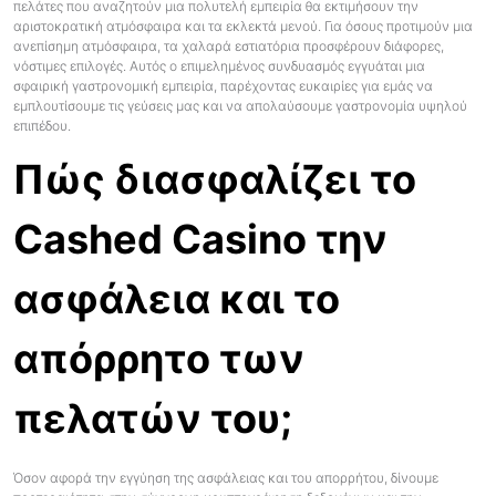
πελάτες που αναζητούν μια πολυτελή εμπειρία θα εκτιμήσουν την
αριστοκρατική ατμόσφαιρα και τα εκλεκτά μενού. Για όσους προτιμούν μια
ανεπίσημη ατμόσφαιρα, τα χαλαρά εστιατόρια προσφέρουν διάφορες,
νόστιμες επιλογές. Αυτός ο επιμελημένος συνδυασμός εγγυάται μια
σφαιρική γαστρονομική εμπειρία, παρέχοντας ευκαιρίες για εμάς να
εμπλουτίσουμε τις γεύσεις μας και να απολαύσουμε γαστρονομία υψηλού
επιπέδου.
Πώς διασφαλίζει το
Cashed Casino την
ασφάλεια και το
απόρρητο των
πελατών του;
Όσον αφορά την εγγύηση της ασφάλειας και του απορρήτου, δίνουμε