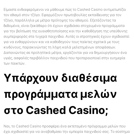
Είμαστε ενδιαφερόμενοι να μάθουμε πώς το Cashed Casino αντιμετωπίζει
τον εθισμό στον τζόγο. Εφαρμόζουν πρωτοβουλίες εκπαίδευσης για τον
τζόγο, παράλληλα με μέτρα πρόληψης του εθισμού. Εξετάζοντας τα
δεδομένα, είναι ξεκάθαρο ότι έχουν σχεδιάσει στοχευμένα προγράμματα
για την βελτίωση της ευαισθητοποίησης και την καθοδήγηση της υπεύθυνης
συμπεριφοράς στα τυχερά παιχνίδια. Αυτές οι στρατηγικές έχουν σχεδιαστεί
για να ενθαρρύνουν και να καθοδηγούν τους παίκτες σχετικά με τους
κινδύνους, παρακινώντας τη λήψη καλά μελετημένων αποφάσεων.
Δαπανώντας σε προληπτικά μέτρα, εργάζονται για να δημιουργήσουν ένα
υγιές, ασφαλές περιβάλλον παιχνιδιού που προτεραιοποιεί στην ευημερία
των παικτών.
Υπάρχουν διαθέσιμα
προγράμματα μελών
στο Cashed Casino;
Ναι, το Cashed Casino προσφέρει ένα εκτεταμένο πρόγραμμα μελών που
έχει σχεδιαστεί για να αναβαθμίσει την εμπειρία παιχνιδιού σας. Το σύστημα