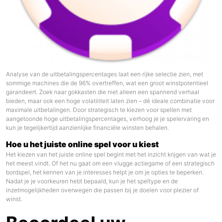
Analyse van de uitbetalingspercentages laat een rijke selectie zien, met
sommige machines die de 96% overtreffen, wat een groot winstpotentieel
garandeert. Zoek naar gokkasten die niet alleen een spannend verhaal
bieden, maar ook een hoge volatiliteit laten zien – dé ideale combinatie voor
maximale uitbetalingen. Door strategisch te kiezen voor spellen met
aangetoonde hoge uitbetalingspercentages, verhoog je je spelervaring en
kun je tegelijkertijd aanzienlijke financiële winsten behalen.
Hoe u het juiste online spel voor u kiest
Het kiezen van het juiste online spel begint met het inzicht krijgen van wat je
het meest vindt. Of het nu gaat om een vlugge actiegame of een strategisch
bordspel, het kennen van je interesses helpt je om je opties te beperken.
Nadat je je voorkeuren hebt bepaald, kun je het speltype en de
inzetmogelijkheden overwegen die passen bij je doelen voor plezier of
winst.