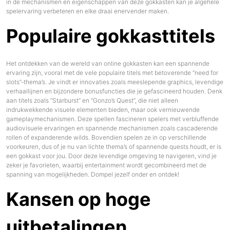
in de mechanismen en eigenschappen van deze gokkasten kan je algehele
spelervaring verbeteren en elke draai enervender maken.
Populaire gokkasttitels
Het ontdekken van de wereld van online gokkasten kan een spannende
ervaring zijn, vooral met de vele populaire titels met betoverende “need for
slots”-thema’s. Je vindt er innovaties zoals meeslepende graphics, levendige
verhaallijnen en bijzondere bonusfuncties die je gefascineerd houden. Denk
aan titels zoals “Starburst” en “Gonzo’s Quest”, die niet alleen
indrukwekkende visuele elementen bieden, maar ook vernieuwende
gameplaymechanismen. Deze spellen fascineren spelers met verbluffende
audiovisuele ervaringen en spannende mechanismen zoals cascaderende
rollen of expanderende wilds. Bovendien spelen ze in op verschillende
voorkeuren, dus of je nu van lichte thema’s of spannende quests houdt, er is
een gokkast voor jou. Door deze levendige omgeving te navigeren, vind je
zeker je favorieten, waarbij entertainment wordt gecombineerd met de
spanning van mogelijkheden. Dompel jezelf onder en ontdek!
Kansen op hoge
uitbetalingen