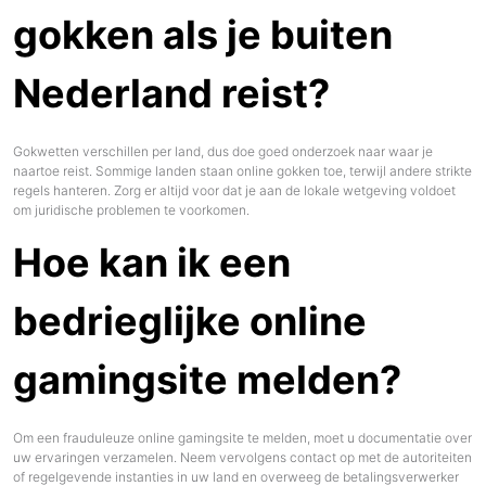
gokken als je buiten
Nederland reist?
Gokwetten verschillen per land, dus doe goed onderzoek naar waar je
naartoe reist. Sommige landen staan online gokken toe, terwijl andere strikte
regels hanteren. Zorg er altijd voor dat je aan de lokale wetgeving voldoet
om juridische problemen te voorkomen.
Hoe kan ik een
bedrieglijke online
gamingsite melden?
Om een frauduleuze online gamingsite te melden, moet u documentatie over
uw ervaringen verzamelen. Neem vervolgens contact op met de autoriteiten
of regelgevende instanties in uw land en overweeg de betalingsverwerker