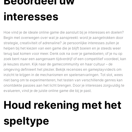
Beoordeel uw
interesses
Hoe vind je de ideale online game die aansluit bij je interesses en doelen?
Begin met overwegen over wat je aanspreekt: word je aangetrokken door
strategie, creativiteit of adrenaline? Je persoonlijke interesses zullen je
helpen bij het kiezen van een game die je blijft boeien en je steeds weer
terug laat komen voor meer. Denk ook na over je gamedoelen; of je nu op
zoek bent naar een aangenaam tijdverdrijf of een competitief voordeel, kan
je keuzes sturen. Kijk naar de gamecommunity en haar cultuur – de
omgeving definieert het plezier. Bekijk recensies en gameplayvideo’s om
inzicht te krijgen in de mechanismen en spelerservaringen. Tot slot, wees
niet bang om te experimenteren; het testen van verschillende genres kan
onontdekte passies aan het licht brengen. Door je interesses zorgvuldig te
evalueren, vind je de juiste online game die bij je past.
Houd rekening met het
speltype