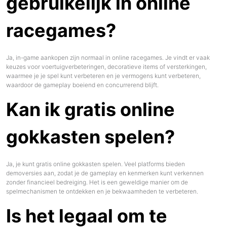
gebruikelijk in online
racegames?
Ja, in-game aankopen zijn normaal in online racegames. Je vindt er vaak
keuzes voor voertuigverbeteringen, decoratieve items of versterkingen,
waarmee je je spel kunt verbeteren en je vermogens kunt verbeteren,
waardoor de gameplay boeiend en concurrerend blijft.
Kan ik gratis online
gokkasten spelen?
Ja, je kunt gratis online gokkasten spelen. Veel platforms bieden
demoversies aan, zodat je de gameplay en kenmerken kunt verkennen
zonder financieel bedreiging. Het is een geweldige manier om de
spelmechanismen te ontdekken en je bekwaamheden te verbeteren.
Is het legaal om te