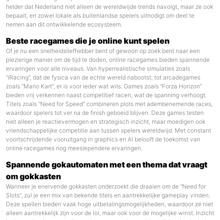
helder dat Nederland niet alleen de wereldwijde trends navolgt, maar ze ook
bepaalt, en zowel lokale als buitenlandse spelers uitnodigt om deel te
nemen aan dit ontwikkelende ecosysteem.
Beste racegames die je online kunt spelen
Of je nu een snelheidsliefhebber bent of gewoon op zoek bent naar een
plezierige manier om de tijd te doden, online racegames bieden spannende
ervaringen voor alle niveaus. Van hyperrealistische simulaties zoals
“iRacing”, dat de fysica van de echte wereld nabootst, tot arcadegames
zoals “Mario Kart”, er is voor ieder wat wils. Games zoals “Forza Horizon”
bieden vrij verkennen naast competitief racen, wat de spanning verhoogt.
Titels zoals “Need for Speed” combineren plots met adembenemende races,
waardoor spelers tot ver na de finish geboeid blijven. Deze games testen
niet alleen je reactievermogen en strategisch inzicht, maar moedigen ook
vriendschappelijke competitie aan tussen spelers wereldwijd. Met constant
voortschrijdende vooruitgang in graphics en AI belooft de toekomst van
online racegames nog meeslependere ervaringen.
Spannende gokautomaten met een thema dat vraagt
om gokkasten
Wanneer je enervende gokkasten onderzoekt die draaien om de “Need for
Slots”, zul je een mix van bekende titels en aantrekkelijke gameplay vinden.
Deze spellen bieden vaak hoge uitbetalingsmogelijkheden, waardoor ze niet
alleen aantrekkelijk zijn voor de lol, maar ook voor de mogelijke winst. Inzicht