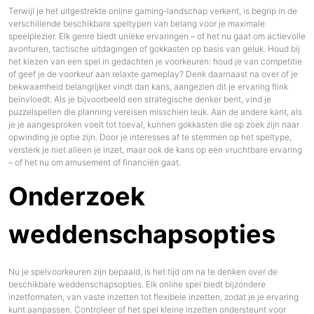
Terwijl je het uitgestrekte online gaming-landschap verkent, is begrip in de
verschillende beschikbare speltypen van belang voor je maximale
speelplezier. Elk genre biedt unieke ervaringen – of het nu gaat om actievolle
avonturen, tactische uitdagingen of gokkasten op basis van geluk. Houd bij
het kiezen van een spel in gedachten je voorkeuren: houd je van competitie
of geef je de voorkeur aan relaxte gameplay? Denk daarnaast na over of je
bekwaamheid belangrijker vindt dan kans, aangezien dit je ervaring flink
beïnvloedt. Als je bijvoorbeeld een strategische denker bent, vind je
puzzelspellen die planning vereisen misschien leuk. Aan de andere kant, als
je je aangesproken voelt tot toeval, kunnen gokkasten die op zoek zijn naar
opwinding je optie zijn. Door je interesses af te stemmen op het speltype,
versterk je niet alleen je inzet, maar ook de kans op een vruchtbare ervaring
– of het nu om amusement of financiën gaat.
Onderzoek
weddenschapsopties
Nu je spelvoorkeuren zijn bepaald, is het tijd om na te denken over de
beschikbare weddenschapsopties. Elk online spel biedt bijzondere
inzetformaten, van vaste inzetten tot flexibele inzetten, zodat je je ervaring
kunt aanpassen. Controleer of het spel kleine inzetten ondersteunt voor