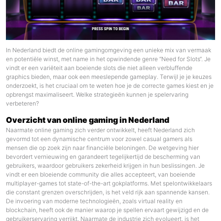
In Nederland biedt de online gamingomgeving een unieke mix van vermaak
en potentiële winst, met name in het opwindende genre “
Need for Slots
“. Je
vindt er een variëteit aan boeiende slots die niet alleen verbluffende
graphics bieden, maar ook een meeslepende gameplay. Terwijl je je keuzes
onderzoekt, is het cruciaal om te weten hoe je de correcte games kiest en je
opbrengst maximaliseert. Welke strategieën kunnen je spelervaring
verbeteren?
Overzicht van online gaming in Nederland
Naarmate online gaming zich verder ontwikkelt, heeft Nederland zich
gevormd tot een dynamische centrum voor zowel casual gamers als
mensen die op zoek zijn naar financiële beloningen. De wetgeving hier
bevordert vernieuwing en garandeert tegelijkertijd de bescherming van
gebruikers, waardoor gebruikers zekerheid krijgen in hun beslissingen. Je
vindt er een bloeiende community die alles accepteert, van boeiende
multiplayer-games tot state-of-the-art gokplatforms. Met spelontwikkelaars
die constant grenzen overschrijden, is het veld rijk aan spannende kansen.
De invoering van moderne technologieën, zoals virtual reality en
blockchain, heeft ook de manier waarop je spellen ervaart gewijzigd en de
gebruikerservaring verrijkt. Naarmate de industrie zich evolueert, is het