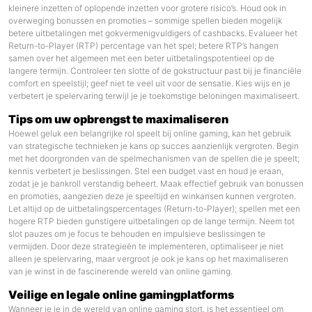
kleinere inzetten of oplopende inzetten voor grotere risico’s. Houd ook in
overweging bonussen en promoties – sommige spellen bieden mogelijk
betere uitbetalingen met gokvermenigvuldigers of cashbacks. Evalueer het
Return-to-Player (RTP) percentage van het spel; betere RTP’s hangen
samen over het algemeen met een beter uitbetalingspotentieel op de
langere termijn. Controleer ten slotte of de gokstructuur past bij je financiële
comfort en speelstijl; geef niet te veel uit voor de sensatie. Kies wijs en je
verbetert je spelervaring terwijl je je toekomstige beloningen maximaliseert.
Tips om uw opbrengst te maximaliseren
Hoewel geluk een belangrijke rol speelt bij online gaming, kan het gebruik
van strategische technieken je kans op succes aanzienlijk vergroten. Begin
met het doorgronden van de spelmechanismen van de spellen die je speelt;
kennis verbetert je beslissingen. Stel een budget vast en houd je eraan,
zodat je je bankroll verstandig beheert. Maak effectief gebruik van bonussen
en promoties, aangezien deze je speeltijd en winkansen kunnen vergroten.
Let altijd op de uitbetalingspercentages (Return-to-Player); spellen met een
hogere RTP bieden gunstigere uitbetalingen op de lange termijn. Neem tot
slot pauzes om je focus te behouden en impulsieve beslissingen te
vermijden. Door deze strategieën te implementeren, optimaliseer je niet
alleen je spelervaring, maar vergroot je ook je kans op het maximaliseren
van je winst in de fascinerende wereld van online gaming.
Veilige en legale online gamingplatforms
Wanneer je je in de wereld van online gaming stort, is het essentieel om