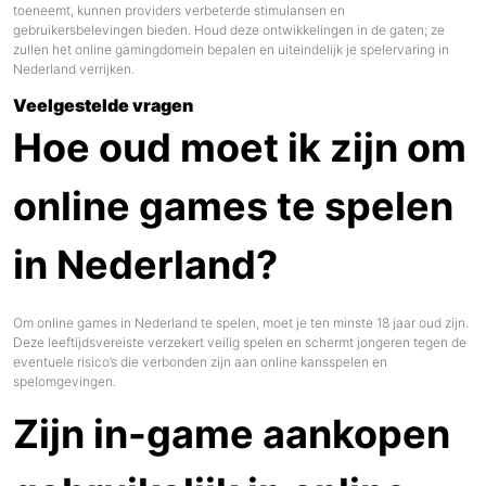
toeneemt, kunnen providers verbeterde stimulansen en
gebruikersbelevingen bieden. Houd deze ontwikkelingen in de gaten; ze
zullen het online gamingdomein bepalen en uiteindelijk je spelervaring in
Nederland verrijken.
Veelgestelde vragen
Hoe oud moet ik zijn om
online games te spelen
in Nederland?
Om online games in Nederland te spelen, moet je ten minste 18 jaar oud zijn.
Deze leeftijdsvereiste verzekert veilig spelen en schermt jongeren tegen de
eventuele risico’s die verbonden zijn aan online kansspelen en
spelomgevingen.
Zijn in-game aankopen