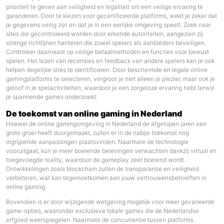
prioriteit te geven aan veiligheid en legaliteit om een veilige ervaring te
garanderen. Door te kiezen voor gecertificeerde platforms, weet je zeker dat
je gegevens veilig zijn en dat je in een eerlijke omgeving speelt. Zoek naar
sites die gecontroleerd worden door erkende autoriteiten, aangezien zij
strenge richtlijnen hanteren die zowel spelers als aanbieders beveiligen.
Controleer daarnaast op veilige betaalmethoden en functies voor bewust
spelen. Het lezen van recensies en feedback van andere spelers kan je ook
helpen degelijke sites te identificeren. Door beschermde en legale online
gamingplatforms te selecteren, vergroot je niet alleen je plezier, maar ook je
geloof in je spelactiviteiten, waardoor je een zorgeloze ervaring hebt terwijl
je spannende games onderzoekt.
De toekomst van online gaming in Nederland
Hoewel de online gamingomgeving in Nederland de afgelopen jaren een
grote groei heeft doorgemaakt, zullen er in de nabije toekomst nog
ingrijpende aanpassingen plaatsvinden. Naarmate de technologie
vooruitgaat, kun je meer boeiende belevingen verwachten dankzij virtual en
toegevoegde reality, waardoor de gameplay zeer boeiend wordt.
Ontwikkelingen zoals blockchain zullen de transparantie en veiligheid
verbeteren, wat kan tegemoetkomen aan jouw vertrouwensbehoeften in
online gaming.
Bovendien is er door wijzigende wetgeving mogelijk voor meer gevarieerde
game-opties, waaronder exclusieve lokale games die de Nederlandse
erfgoed weerspiegelen. Naarmate de concurrentie tussen platforms