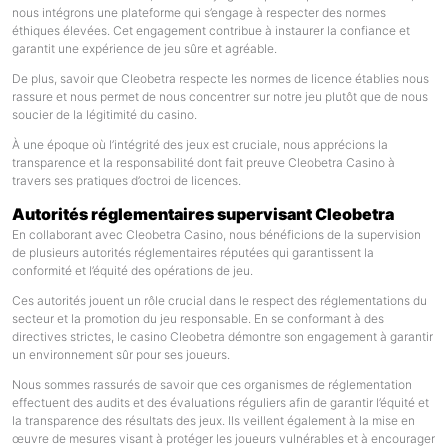
nous intégrons une plateforme qui s’engage à respecter des normes
éthiques élevées. Cet engagement contribue à instaurer la confiance et
garantit une expérience de jeu sûre et agréable.
De plus, savoir que Cleobetra respecte les normes de licence établies nous
rassure et nous permet de nous concentrer sur notre jeu plutôt que de nous
soucier de la légitimité du casino.
À une époque où l’intégrité des jeux est cruciale, nous apprécions la
transparence et la responsabilité dont fait preuve Cleobetra Casino à
travers ses pratiques d’octroi de licences.
Autorités réglementaires supervisant Cleobetra
En collaborant avec Cleobetra Casino, nous bénéficions de la supervision
de plusieurs autorités réglementaires réputées qui garantissent la
conformité et l’équité des opérations de jeu.
Ces autorités jouent un rôle crucial dans le respect des réglementations du
secteur et la promotion du jeu responsable. En se conformant à des
directives strictes, le casino Cleobetra démontre son engagement à garantir
un environnement sûr pour ses joueurs.
Nous sommes rassurés de savoir que ces organismes de réglementation
effectuent des audits et des évaluations réguliers afin de garantir l’équité et
la transparence des résultats des jeux. Ils veillent également à la mise en
œuvre de mesures visant à protéger les joueurs vulnérables et à encourager