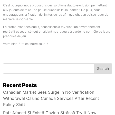
C’est pourquoi nous proposons des solutions d’auto-exclusion permettant
aux joueurs de faire une pause quand ils le souhaitent. De plus, nous
encourageons la fixation de limites de jeu afin que chacun puisse jouer de
manière responsable.
En promouvant ces outils, nous visons à favoriser un environnement
récréatif et sécurisé tout en aidant nos joueurs à garder le contrôle de leurs
pratiques de jeu.
Votre bien-être est notre souci !
Search
Recent Posts
Canadian Market Sees Surge in No Verification
Withdrawal Casino Canada Services After Recent
Policy Shift
Raft Afaceri Și Există Cazino Strânsă Try It Now