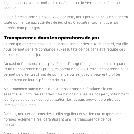
le jeu responsable, permettant ainsi à chacun de vivre une expérience
positive.
Grâce à ces différents niveaux de contrôle, nous pouvons nous engager en
toute confiance aux activités de jeu chez Cleobetra, sachant que nos
intérêts sont protégés.
Transparence dans les opérations de jeu
La transparence est essentielle dans le secteur des jeux de hasard, car elle
nous permet de faire confiance aux résultats de nos paris et à l’équité des
jeux auxquels nous jouons.
Au casino Cleobetra, nous privilégions l’intégrité du jeu en communiquant en
toute transparence nos pratiques opérationnelles. Cette transparence nous
permet de créer un climat de confiance où les joueurs peuvent profiter
pleinement de leur expérience de jeu.
Nous sommes convaincus que la transparence opérationnelle est
essentielle. En fournissant des informations claires sur nos jeux, notamment
les règles et les taux de redistribution, les joueurs peuvent prendre des
décisions éclairées.
De plus, nous effectuons des audits réguliers et veillons au respect des
normes réglementaires, garantissant ainsi la transparence de nos
opérations.
Par notre dévouement en faveur de la transparence, nous ne nous