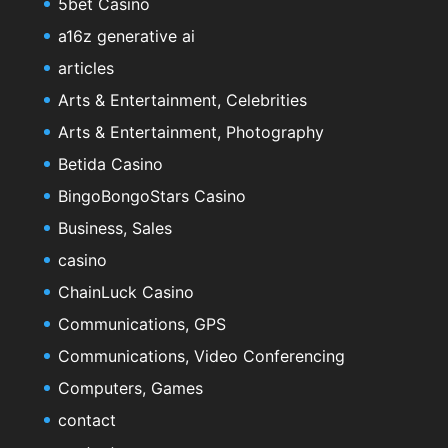
5bet Casino
a16z generative ai
articles
Arts & Entertainment, Celebrities
Arts & Entertainment, Photography
Betida Casino
BingoBongoStars Casino
Business, Sales
casino
ChainLuck Casino
Communications, GPS
Communications, Video Conferencing
Computers, Games
contact