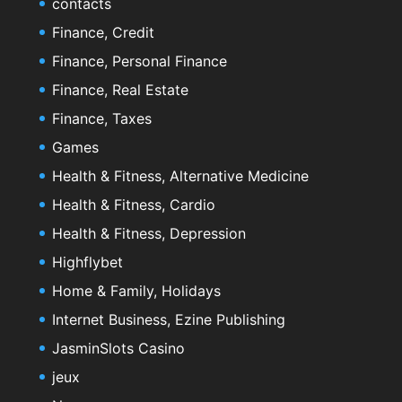
contacts
Finance, Credit
Finance, Personal Finance
Finance, Real Estate
Finance, Taxes
Games
Health & Fitness, Alternative Medicine
Health & Fitness, Cardio
Health & Fitness, Depression
Highflybet
Home & Family, Holidays
Internet Business, Ezine Publishing
JasminSlots Casino
jeux