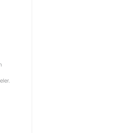
n
eler.