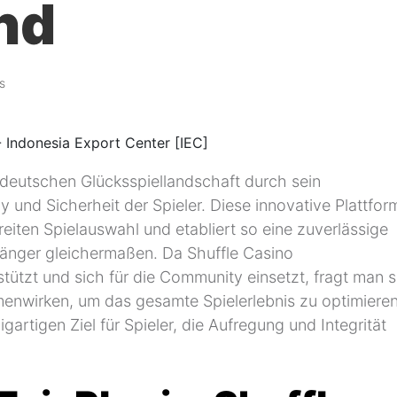
nd
s
 deutschen Glücksspiellandschaft durch sein
y und Sicherheit der Spieler. Diese innovative Plattfor
eiten Spielauswahl und etabliert so eine zuverlässige
änger gleichermaßen. Da Shuffle Casino
ützt und sich für die Community einsetzt, fragt man s
menwirken, um das gesamte Spielerlebnis zu optimieren
artigen Ziel für Spieler, die Aufregung und Integrität