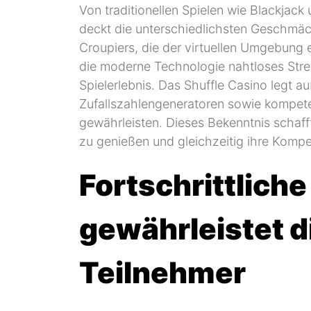
Von traditionellen Spielen wie Blackjack 
deckt die unterschiedlichsten Geschmäck
Croupiers, die der virtuellen Umgebung e
die moderne Technologie nahtloses Stre
Spielerlebnis. Das Shuffle Casino legt a
Zufallszahlengeneratoren sowie kompeten
gewährleisten. Dieses Bekenntnis schaff
zu genießen und gleichzeitig ihre Komp
Fortschrittlich
gewährleistet d
Teilnehmer