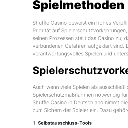
Spielmethoden
Shuffle Casino beweist ein hohes Verpfl
Priorität auf Spielerschutzvorkehrungen,
seinen Prozessen stellt das Casino zu, d
verbundenen Gefahren aufgeklärt sind. Da
verantwortungsvolles Spielen und unters
Spielerschutzvor
Auch wenn viele Spielen als ausschließli
Spielerschutzmaßnahmen notwendig für 
Shuffle Casino in Deutschland nimmt die
zum Sichern der Spieler ein. Dazu gehör
Selbstausschluss-Tools