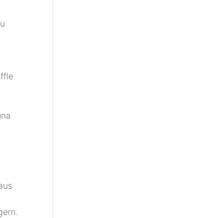
zu
ffle
una
aus
gern.