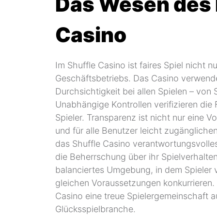
Das Wesen des F
Casino
Im Shuffle Casino ist faires Spiel nicht n
Geschäftsbetriebs. Das Casino verwendet 
Durchsichtigkeit bei allen Spielen – von 
Unabhängige Kontrollen verifizieren die
Spieler. Transparenz ist nicht nur eine V
und für alle Benutzer leicht zugänglich
das Shuffle Casino verantwortungsvolles S
die Beherrschung über ihr Spielverhalten
balanciertes Umgebung, in dem Spieler v
gleichen Voraussetzungen konkurrieren. 
Casino eine treue Spielergemeinschaft a
Glücksspielbranche.