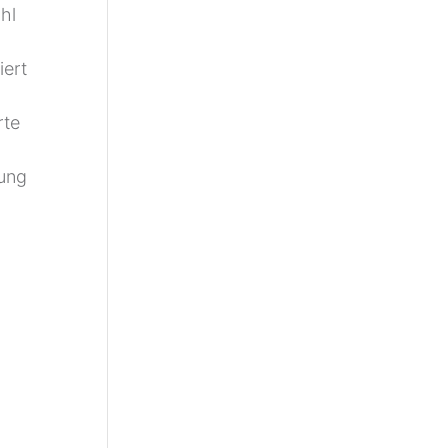
hl
iert
rte
gung