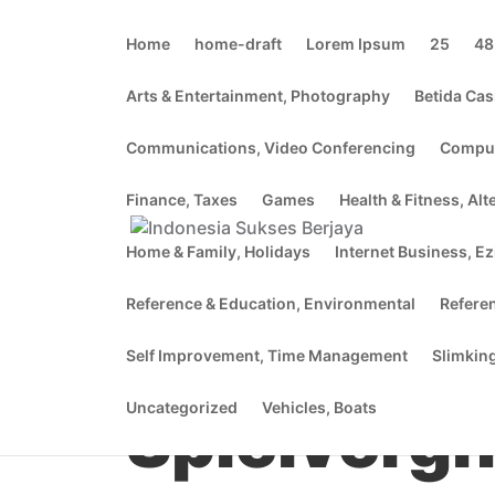
Home
home-draft
Lorem Ipsum
25
48
Arts & Entertainment, Photography
Betida Cas
Communications, Video Conferencing
Comput
Shuffle Ca
Finance, Taxes
Games
Health & Fitness, Al
gegründet 
Home & Family, Holidays
Internet Business, E
Reference & Education, Environmental
Refere
und anget
Self Improvement, Time Management
Slimkin
Uncategorized
Vehicles, Boats
Spielvergn