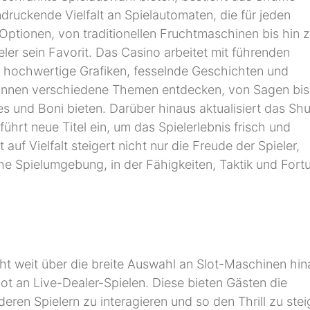
druckende Vielfalt an Spielautomaten, die für jeden
 Optionen, von traditionellen Fruchtmaschinen bis hin 
eler sein Favorit. Das Casino arbeitet mit führenden
 hochwertige Grafiken, fesselnde Geschichten und
können verschiedene Themen entdecken, von Sagen bis
es und Boni bieten. Darüber hinaus aktualisiert das Shu
hrt neue Titel ein, um das Spielerlebnis frisch und
uf Vielfalt steigert nicht nur die Freude der Spieler,
e Spielumgebung, in der Fähigkeiten, Taktik und Fort
ht weit über die breite Auswahl an Slot-Maschinen hin
t an Live-Dealer-Spielen. Diese bieten Gästen die
deren Spielern zu interagieren und so den Thrill zu stei