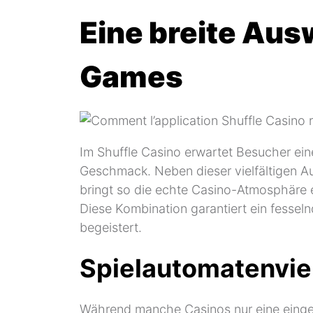
Eine breite Au
Games
Im Shuffle Casino erwartet Besucher ei
Geschmack. Neben dieser vielfältigen A
bringt so die echte Casino-Atmosphäre ei
Diese Kombination garantiert ein fesseln
begeistert.
Spielautomatenviel
Während manche Casinos nur eine einges