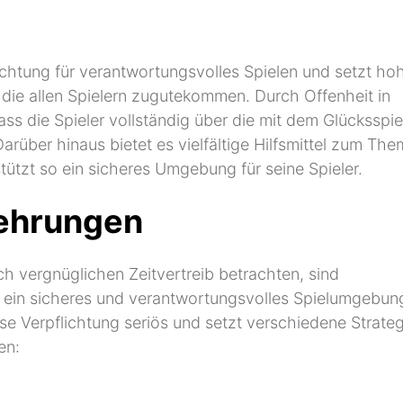
ichtung für verantwortungsvolles Spielen und setzt ho
 die allen Spielern zugutekommen. Durch Offenheit in
ass die Spieler vollständig über die mit dem Glücksspie
rüber hinaus bietet es vielfältige Hilfsmittel zum Th
tützt so ein sicheres Umgebung für seine Spieler.
kehrungen
ch vergnüglichen Zeitvertreib betrachten, sind
ein sicheres und verantwortungsvolles Spielumgebun
se Verpflichtung seriös und setzt verschiedene Strate
en: