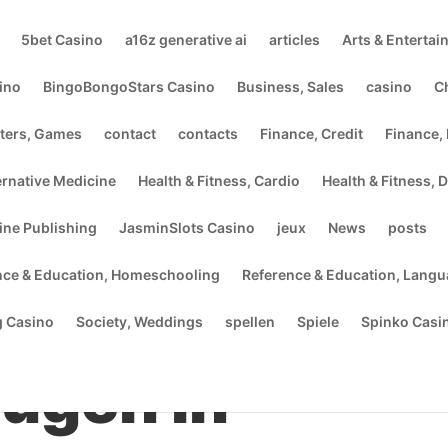
5bet Casino
a16z generative ai
articles
Arts & Entertai
ino
BingoBongoStars Casino
Business, Sales
casino
C
ers, Games
contact
contacts
Finance, Credit
Finance,
sino –
ternative Medicine
Health & Fitness, Cardio
Health & Fitness, 
auf Fair Play
zine Publishing
JasminSlots Casino
jeux
News
posts
nce & Education, Homeschooling
Reference & Education, Lang
rieben von
g Casino
Society, Weddings
spellen
Spiele
Spinko Casi
ügen in