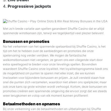
Progressieve jackpots
Met zo’n brede variatie aan spellen garandeert Shuffle Casino dat er altijd
spannende winstkansen zijn, terwijl we tegelijkertijd veel plezier beleven!
Bonussen en promoties
Na het verkennen van het spannende spelaanbod bij Shuffle Casino, is het
tijd om het te hebben over de aanbiedingen en promoties die onze
spelervaring nog verder verrijken. We mogen de fantastische
welkomstbonussen niet vergeten; ze geven ons een vliegende start door
extra speeltegoed te bieden voor onze lievelings spellen. Bovendien
waardeert Shuffle Casino onze loyaliteit. Het loyaliteitsprogramma biedt ons
de mogelijkheid om punten te sparen met elke inzet, die we kunnen
inwisselen voor bijzondere bonussen en prijzen. Je zult versteld staan hoe
snel die punten zich verzamelen, waardoor niet alleen ons spelplezier, maar
ook onze kans op grote winsten wordt verhoogd. Kortom, deze bonussen en
promoties creëren een spannende omgeving die ervoor zorgt dat we steeds
weer terugkomen en volop van elk moment kunnen profiteren!
Betaalmethoden en opnames
Bij onze verkenning van de betaalmethoden en uitbetalingen bij Shuffle