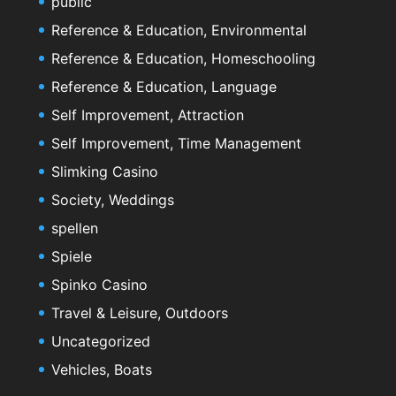
public
Reference & Education, Environmental
Reference & Education, Homeschooling
Reference & Education, Language
Self Improvement, Attraction
Self Improvement, Time Management
Slimking Casino
Society, Weddings
spellen
Spiele
Spinko Casino
Travel & Leisure, Outdoors
Uncategorized
Vehicles, Boats