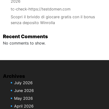
2026
tc-check-https://testdomen.com
Scopri il brivido di giocare gratis con il bonus
senza deposito Winrolla
Recent Comments
No comments to show.
Archives
July 2026
June 2026
May 2026
April 2026