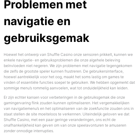
Problemen met
navigatie en
gebruiksgemak
Hoewel het ontwerp van Shuffle Casino onze sensoren prikkelt, kunnen we
enkele navigatie- en gebruiksproblemen die onze algehele beleving
beïnvloeden niet negeren. We zijn problemen met navigatie tegengekomen
die zelfs de grootste speler kunnen frustreren. De gebruikersinterface,
hoewel aantrekkelijk voor het oog, maakt het soms lastig om games te
vinden of essentiële functies soepel te gebruiken. We hebben opgemerkt dat
sommige menu’s rommelig aanvoelen, wat tot onduidelijkheid kan leiden.
Er zijn echter kansen voor verbeteringen in de gebruiksgemak die onze
gamingervaring flink zouden kunnen optimaliseren. Het vergemakkelijken
van navigatiemenu’s en het optimaliseren van de zoekfunctie zouden ons in
staat stellen de site moeiteloos te verkennen. Uiteindelijk geloven we dat
Shuffle Casino, met een paar geringe veranderingen, ons echt de
onafhankelijkheid kan geven om van onze speelavonturen te amuseren
zonder onnodige interrupties.