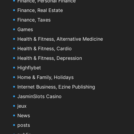
Finance, Personal Finance
Finance, Real Estate
Finance, Taxes
Games
Health & Fitness, Alternative Medicine
Health & Fitness, Cardio
Health & Fitness, Depression
Highflybet
Home & Family, Holidays
Internet Business, Ezine Publishing
JasminSlots Casino
jeux
News
posts