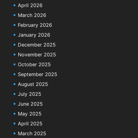
April 2026
March 2026
February 2026
January 2026
December 2025
November 2025
October 2025
September 2025
August 2025
July 2025
June 2025
May 2025
April 2025
March 2025