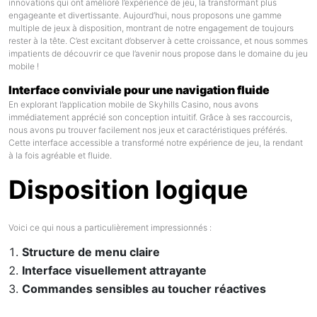
innovations qui ont amélioré l’expérience de jeu, la transformant plus
engageante et divertissante. Aujourd’hui, nous proposons une gamme
multiple de jeux à disposition, montrant de notre engagement de toujours
rester à la tête. C’est excitant d’observer à cette croissance, et nous sommes
impatients de découvrir ce que l’avenir nous propose dans le domaine du jeu
mobile !
Interface conviviale pour une navigation fluide
En explorant l’application mobile de Skyhills Casino, nous avons
immédiatement apprécié son conception intuitif. Grâce à ses raccourcis,
nous avons pu trouver facilement nos jeux et caractéristiques préférés.
Cette interface accessible a transformé notre expérience de jeu, la rendant
à la fois agréable et fluide.
Disposition logique
Voici ce qui nous a particulièrement impressionnés :
Structure de menu claire
Interface visuellement attrayante
Commandes sensibles au toucher réactives