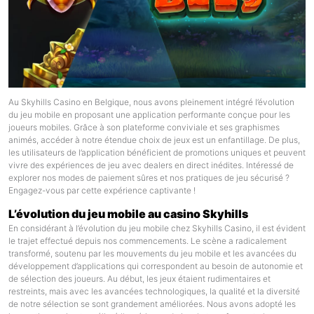
Au
Skyhills Casino
en Belgique, nous avons pleinement intégré l’évolution
du jeu mobile en proposant une application performante conçue pour les
joueurs mobiles. Grâce à son plateforme conviviale et ses graphismes
animés, accéder à notre étendue choix de jeux est un enfantillage. De plus,
les utilisateurs de l’application bénéficient de promotions uniques et peuvent
vivre des expériences de jeu avec dealers en direct inédites. Intéressé de
explorer nos modes de paiement sûres et nos pratiques de jeu sécurisé ?
Engagez-vous par cette expérience captivante !
L’évolution du jeu mobile au casino Skyhills
En considérant à l’évolution du jeu mobile chez Skyhills Casino, il est évident
le trajet effectué depuis nos commencements. Le scène a radicalement
transformé, soutenu par les mouvements du jeu mobile et les avancées du
développement d’applications qui correspondent au besoin de autonomie et
de sélection des joueurs. Au début, les jeux étaient rudimentaires et
restreints, mais avec les avancées technologiques, la qualité et la diversité
de notre sélection se sont grandement améliorées. Nous avons adopté les