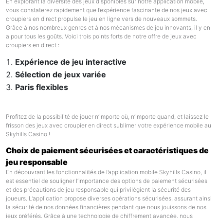
En explorant la diversité des jeux disponibles sur notre application mobile,
vous constaterez rapidement que l’expérience fascinante de nos jeux avec
croupiers en direct propulse le jeu en ligne vers de nouveaux sommets.
Grâce à nos nombreux genres et à nos mécanismes de jeu innovants, il y en
a pour tous les goûts. Voici trois points forts de notre offre de jeux avec
croupiers en direct :
Expérience de jeu interactive
Sélection de jeux variée
Paris flexibles
Profitez de la possibilité de jouer n’importe où, n’importe quand, et laissez le
frisson des jeux avec croupier en direct sublimer votre expérience mobile au
Skyhills Casino !
Choix de paiement sécurisées et caractéristiques de
jeu responsable
En découvrant les fonctionnalités de l’application mobile Skyhills Casino, il
est essentiel de souligner l’importance des options de paiement sécurisées
et des précautions de jeu responsable qui privilégient la sécurité des
joueurs. L’application propose diverses opérations sécurisées, assurant ainsi
la sécurité de nos données financières pendant que nous jouissons de nos
jeux préférés. Grâce à une technologie de chiffrement avancée, nous