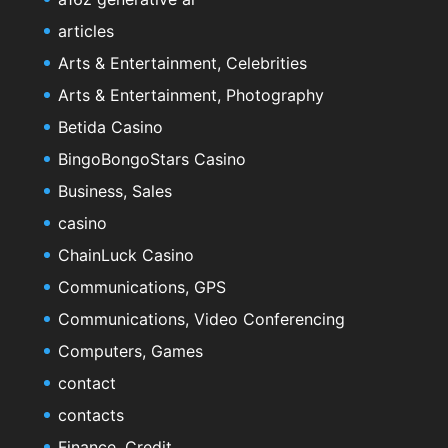
articles
Arts & Entertainment, Celebrities
Arts & Entertainment, Photography
Betida Casino
BingoBongoStars Casino
Business, Sales
casino
ChainLuck Casino
Communications, GPS
Communications, Video Conferencing
Computers, Games
contact
contacts
Finance, Credit