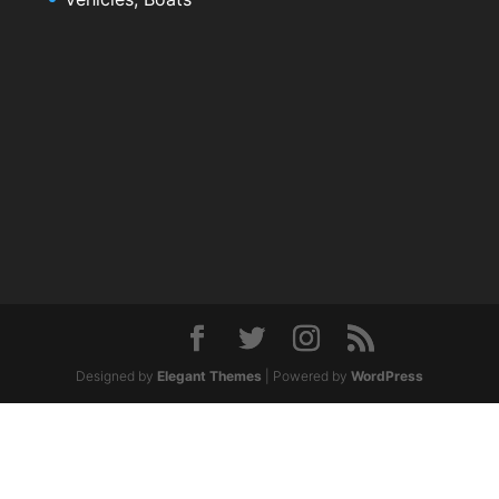
Designed by
Elegant Themes
| Powered by
WordPress