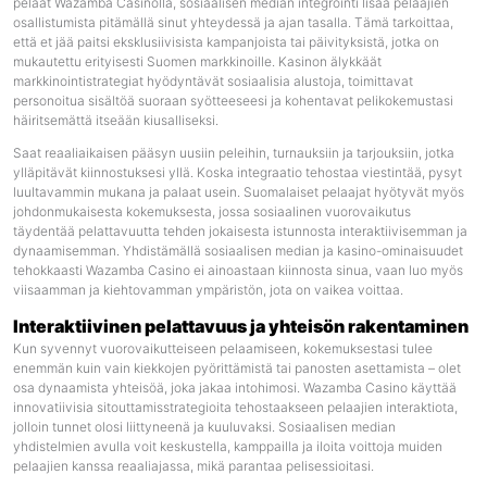
pelaat Wazamba Casinolla, sosiaalisen median integrointi lisää pelaajien
osallistumista pitämällä sinut yhteydessä ja ajan tasalla. Tämä tarkoittaa,
että et jää paitsi eksklusiivisista kampanjoista tai päivityksistä, jotka on
mukautettu erityisesti Suomen markkinoille. Kasinon älykkäät
markkinointistrategiat hyödyntävät sosiaalisia alustoja, toimittavat
personoitua sisältöä suoraan syötteeseesi ja kohentavat pelikokemustasi
häiritsemättä itseään kiusalliseksi.
Saat reaaliaikaisen pääsyn uusiin peleihin, turnauksiin ja tarjouksiin, jotka
ylläpitävät kiinnostuksesi yllä. Koska integraatio tehostaa viestintää, pysyt
luultavammin mukana ja palaat usein. Suomalaiset pelaajat hyötyvät myös
johdonmukaisesta kokemuksesta, jossa sosiaalinen vuorovaikutus
täydentää pelattavuutta tehden jokaisesta istunnosta interaktiivisemman ja
dynaamisemman. Yhdistämällä sosiaalisen median ja kasino-ominaisuudet
tehokkaasti Wazamba Casino ei ainoastaan kiinnosta sinua, vaan luo myös
viisaamman ja kiehtovamman ympäristön, jota on vaikea voittaa.
Interaktiivinen pelattavuus ja yhteisön rakentaminen
Kun syvennyt vuorovaikutteiseen pelaamiseen, kokemuksestasi tulee
enemmän kuin vain kiekkojen pyörittämistä tai panosten asettamista – olet
osa dynaamista yhteisöä, joka jakaa intohimosi. Wazamba Casino käyttää
innovatiivisia sitouttamisstrategioita tehostaakseen pelaajien interaktiota,
jolloin tunnet olosi liittyneenä ja kuuluvaksi. Sosiaalisen median
yhdistelmien avulla voit keskustella, kamppailla ja iloita voittoja muiden
pelaajien kanssa reaaliajassa, mikä parantaa pelisessioitasi.