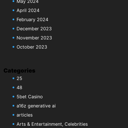
May 2024
April 2024
February 2024
December 2023
November 2023
October 2023
Categories
25
48
5bet Casino
a16z generative ai
articles
Arts & Entertainment, Celebrities