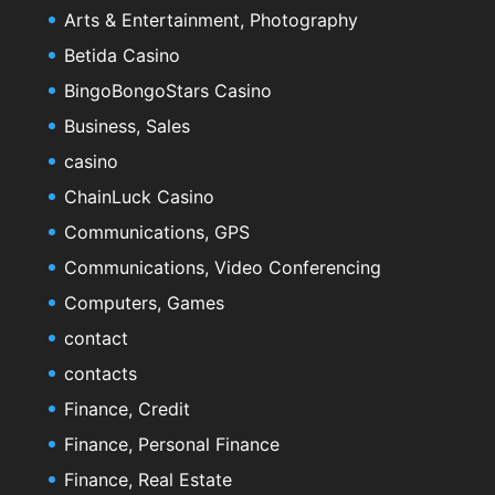
Arts & Entertainment, Photography
Betida Casino
BingoBongoStars Casino
Business, Sales
casino
ChainLuck Casino
Communications, GPS
Communications, Video Conferencing
Computers, Games
contact
contacts
Finance, Credit
Finance, Personal Finance
Finance, Real Estate