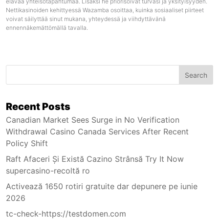
elävää yhteisötapahtumaa. Lisäksi he priorisoivat turvasi ja yksityisyyden.
Nettikasinoiden kehittyessä Wazamba osoittaa, kuinka sosiaaliset piirteet
voivat säilyttää sinut mukana, yhteydessä ja viihdyttävänä
ennennäkemättömällä tavalla.
Search
Recent Posts
Canadian Market Sees Surge in No Verification
Withdrawal Casino Canada Services After Recent
Policy Shift
Raft Afaceri Și Există Cazino Strânsă Try It Now
supercasino-recoltă ro
Activează 1650 rotiri gratuite dar depunere pe iunie
2026
tc-check-https://testdomen.com