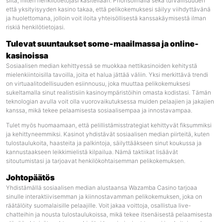
siitä, miten henkilötietojasi käsitellään. Priorisoimalla sekä turvallisuuden
että yksityisyyden kasino takaa, että pelikokemuksesi säilyy viihdyttävänä
ja huolettomana, jolloin voit iloita yhteisöllisestä kanssakäymisestä ilman
riskiä henkilötietojasi.
Tulevat suuntaukset some-maailmassa ja online-
kasinoissa
Sosiaalisen median kehittyessä se muokkaa nettikasinoiden kehitystä
mielenkiintoisilla tavoilla, joita et halua jättää väliin. Yksi merkittävä trendi
on virtuaalitodellisuuden esiinnousu, joka muuttaa pelikokemuksesi
sukeltamalla sinut realistisiin kasinoympäristöihin omasta kodistasi. Tämän
teknologian avulla voit olla vuorovaikutuksessa muiden pelaajien ja jakajien
kanssa, mikä tekee pelaamisesta sosiaalisempaa ja innostavampaa.
Tulet myös huomaamaan, että pelillistämisstrategiat kehittyvät fiksummiksi
ja kehittyneemmiksi. Kasinot yhdistävät sosiaalisen median piirteitä, kuten
tulostaulukoita, haasteita ja palkintoja, säilyttääkseen sinut koukussa ja
kannustaakseen leikkimielistä kilpailua. Nämä taktiikat lisäävät
sitoutumistasi ja tarjoavat henkilökohtaisemman pelikokemuksen.
Johtopäätös
Yhdistämällä sosiaalisen median alustaansa Wazamba Casino tarjoaa
sinulle interaktiivisemman ja kiinnostavamman pelikokemuksen, joka on
räätälöity suomalaisille pelaajille. Voit jakaa voittoja, osallistua live-
chatteihin ja nousta tulostaulukoissa, mikä tekee itsenäisestä pelaamisesta