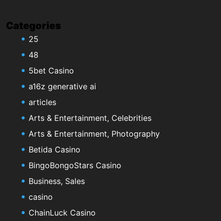
Categories
25
48
5bet Casino
a16z generative ai
articles
Arts & Entertainment, Celebrities
Arts & Entertainment, Photography
Betida Casino
BingoBongoStars Casino
Business, Sales
casino
ChainLuck Casino