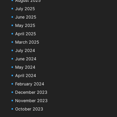
August 2025
July 2025
June 2025
May 2025
April 2025
March 2025
July 2024
June 2024
May 2024
April 2024
February 2024
December 2023
November 2023
October 2023