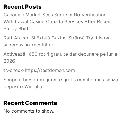
Recent Posts
Canadian Market Sees Surge in No Verification
Withdrawal Casino Canada Services After Recent
Policy Shift
Raft Afaceri Și Există Cazino Strânsă Try It Now
supercasino-recoltă ro
Activează 1650 rotiri gratuite dar depunere pe iunie
2026
tc-check-https://testdomen.com
Scopri il brivido di giocare gratis con il bonus senza
deposito Winrolla
Recent Comments
No comments to show.