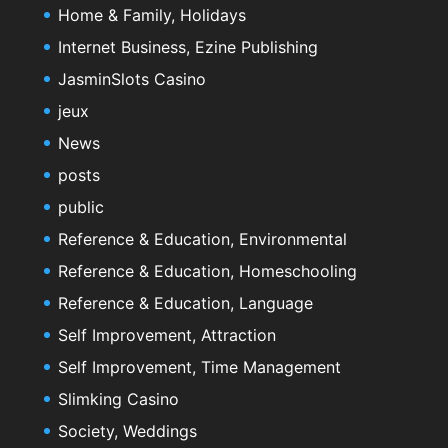
Home & Family, Holidays
Internet Business, Ezine Publishing
JasminSlots Casino
jeux
News
posts
public
Reference & Education, Environmental
Reference & Education, Homeschooling
Reference & Education, Language
Self Improvement, Attraction
Self Improvement, Time Management
Slimking Casino
Society, Weddings