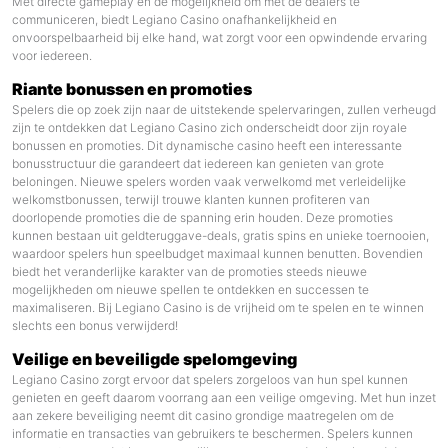
Met directe gameplay en de mogelijkheid om met de dealers te
communiceren, biedt Legiano Casino onafhankelijkheid en
onvoorspelbaarheid bij elke hand, wat zorgt voor een opwindende ervaring
voor iedereen.
Riante bonussen en promoties
Spelers die op zoek zijn naar de uitstekende spelervaringen, zullen verheugd
zijn te ontdekken dat Legiano Casino zich onderscheidt door zijn royale
bonussen en promoties. Dit dynamische casino heeft een interessante
bonusstructuur die garandeert dat iedereen kan genieten van grote
beloningen. Nieuwe spelers worden vaak verwelkomd met verleidelijke
welkomstbonussen, terwijl trouwe klanten kunnen profiteren van
doorlopende promoties die de spanning erin houden. Deze promoties
kunnen bestaan uit geldteruggave-deals, gratis spins en unieke toernooien,
waardoor spelers hun speelbudget maximaal kunnen benutten. Bovendien
biedt het veranderlijke karakter van de promoties steeds nieuwe
mogelijkheden om nieuwe spellen te ontdekken en successen te
maximaliseren. Bij Legiano Casino is de vrijheid om te spelen en te winnen
slechts een bonus verwijderd!
Veilige en beveiligde spelomgeving
Legiano Casino zorgt ervoor dat spelers zorgeloos van hun spel kunnen
genieten en geeft daarom voorrang aan een veilige omgeving. Met hun inzet
aan zekere beveiliging neemt dit casino grondige maatregelen om de
informatie en transacties van gebruikers te beschermen. Spelers kunnen