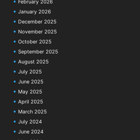
February 2026
January 2026
December 2025
November 2025
October 2025
September 2025
August 2025
July 2025
June 2025
May 2025
April 2025
March 2025
July 2024
June 2024