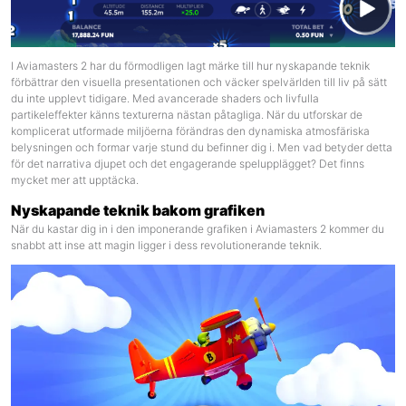
I
Aviamasters 2
har du förmodligen lagt märke till hur nyskapande teknik
förbättrar den visuella presentationen och väcker spelvärlden till liv på sätt
du inte upplevt tidigare. Med avancerade shaders och livfulla
partikeleffekter känns texturerna nästan påtagliga. När du utforskar de
komplicerat utformade miljöerna förändras den dynamiska atmosfäriska
belysningen och formar varje stund du befinner dig i. Men vad betyder detta
för det narrativa djupet och det engagerande spelupplägget? Det finns
mycket mer att upptäcka.
Nyskapande teknik bakom grafiken
När du kastar dig in i den imponerande grafiken i Aviamasters 2 kommer du
snabbt att inse att magin ligger i dess revolutionerande teknik.