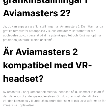
Aviamasters 2?
Ja, du kan anpassa grafikinställningarna i Aviamasters 2. Du hittar många
grafikalternativ för att anpassa visuella effekter, vilket förbättrar din
upplevelse
gov.uk
baserat på din systemkapacitet och försäkrar optimal
prestanda justerad till dina önskemål.
Är Aviamasters 2
kompatibel med VR-
headset?
Aviamasters 2 är ej kompatibelt med VR-headset, så du kommer icke att få
den där uppslukande spelupplevelsen. Om du söker spel i den digitala
världen kanske du vill undersöka andra titlar som är exklusivt utformade för
immersiva upplevelser.