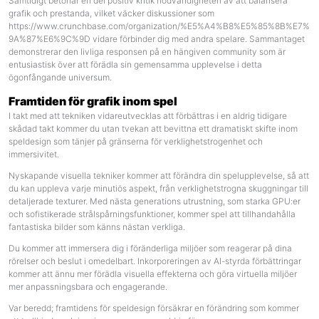
Samtidigt betonar en del positiv kritik nödvändigheten av att balansera
grafik och prestanda, vilket väcker diskussioner som
https://www.crunchbase.com/organization/%E5%A4%B8%E5%85%8B%E7%
9A%87%E6%9C%9D
vidare förbinder dig med andra spelare. Sammantaget
demonstrerar den livliga responsen på en hängiven community som är
entusiastisk över att förädla sin gemensamma upplevelse i detta
ögonfångande universum.
Framtiden för grafik inom spel
I takt med att tekniken vidareutvecklas att förbättras i en aldrig tidigare
skådad takt kommer du utan tvekan att bevittna ett dramatiskt skifte inom
speldesign som tänjer på gränserna för verklighetstrogenhet och
immersivitet.
Nyskapande visuella tekniker kommer att förändra din spelupplevelse, så att
du kan uppleva varje minutiös aspekt, från verklighetstrogna skuggningar till
detaljerade texturer. Med nästa generations utrustning, som starka GPU:er
och sofistikerade strålspårningsfunktioner, kommer spel att tillhandahålla
fantastiska bilder som känns nästan verkliga.
Du kommer att immersera dig i föränderliga miljöer som reagerar på dina
rörelser och beslut i omedelbart. Inkorporeringen av AI-styrda förbättringar
kommer att ännu mer förädla visuella effekterna och göra virtuella miljöer
mer anpassningsbara och engagerande.
Var beredd; framtidens för speldesign försäkrar en förändring som kommer