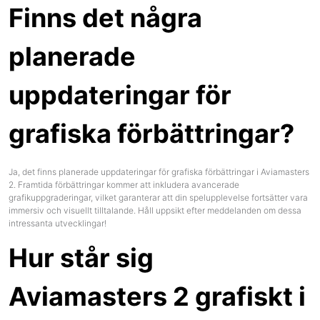
Finns det några
planerade
uppdateringar för
grafiska förbättringar?
Ja, det finns planerade uppdateringar för grafiska förbättringar i Aviamasters
2. Framtida förbättringar kommer att inkludera avancerade
grafikuppgraderingar, vilket garanterar att din spelupplevelse fortsätter vara
immersiv och visuellt tilltalande. Håll uppsikt efter meddelanden om dessa
intressanta utvecklingar!
Hur står sig
Aviamasters 2 grafiskt i