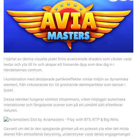
I hjärtat av denna visuella prakt finns avancerade shaders som väcker varje
textur och yta till liv och skapar ett hisnande djup som drar dig in i
händelsernas centrum.
I kombination med detaljerade partikeleffekter vimlar miljön av dynamiska
element, från cirkulerande löv till gnistrande dammpartiklar som dansar i
ljuset.
Dessa tekniker fungerar sömlöst tillsammans, vilket möjliggör autentiska
interaktioner och fängslande scener som på ett utmärkt sätt efterliknar
naturen.
Oavsett om det är den speglande glimten på en polerad yta eller det milda
skenet från atmosfärisk belysning, understryker varje detalj engagemanget