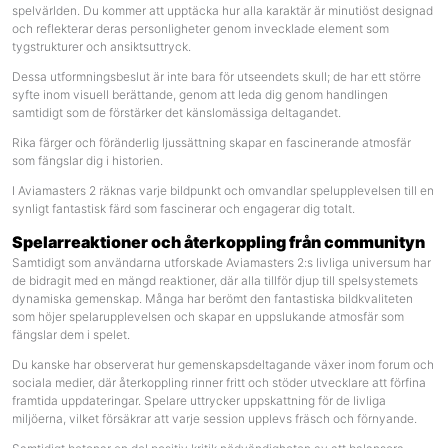
spelvärlden. Du kommer att upptäcka hur alla karaktär är minutiöst designad
och reflekterar deras personligheter genom invecklade element som
tygstrukturer och ansiktsuttryck.
Dessa utformningsbeslut är inte bara för utseendets skull; de har ett större
syfte inom visuell berättande, genom att leda dig genom handlingen
samtidigt som de förstärker det känslomässiga deltagandet.
Rika färger och föränderlig ljussättning skapar en fascinerande atmosfär
som fängslar dig i historien.
I Aviamasters 2 räknas varje bildpunkt och omvandlar spelupplevelsen till en
synligt fantastisk färd som fascinerar och engagerar dig totalt.
Spelarreaktioner och återkoppling från communityn
Samtidigt som användarna utforskade Aviamasters 2:s livliga universum har
de bidragit med en mängd reaktioner, där alla tillför djup till spelsystemets
dynamiska gemenskap. Många har berömt den fantastiska bildkvaliteten
som höjer spelarupplevelsen och skapar en uppslukande atmosfär som
fängslar dem i spelet.
Du kanske har observerat hur gemenskapsdeltagande växer inom forum och
sociala medier, där återkoppling rinner fritt och stöder utvecklare att förfina
framtida uppdateringar. Spelare uttrycker uppskattning för de livliga
miljöerna, vilket försäkrar att varje session upplevs fräsch och förnyande.