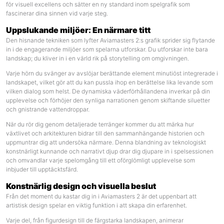
för visuell excellens och sätter en ny standard inom spelgrafik som
fascinerar dina sinnen vid varje steg.
Uppslukande miljöer: En närmare titt
Den hisnande tekniken som lyfter Aviamasters 2:s grafik sprider sig flytande
in i de engagerande miljöer som spelarna utforskar. Du utforskar inte bara
landskap; du kliver in i en värld rik på storytelling om omgivningen.
Varje hörn du svänger av avslöjar berättande element minutiöst integrerade i
landskapet, vilket gör att du kan pussla ihop en berättelse lika levande som
vilken dialog som helst. De dynamiska väderförhållandena inverkar på din
upplevelse och förhöjer den synliga narrationen genom skiftande siluetter
och gnistrande vattendroppar.
När du rör dig genom detaljerade terränger kommer du att märka hur
växtlivet och arkitekturen bidrar till den sammanhängande historien och
uppmuntrar dig att undersöka närmare. Denna blandning av teknologiskt
konstnärligt kunnande och narrativt djup drar dig djupare in i spelsessionen
och omvandlar varje spelomgång till ett oförglömligt upplevelse som
inbjuder till upptäcktsfärd.
Konstnärlig design och visuella beslut
Från det moment du kastar dig in i Aviamasters 2 är det uppenbart att
artistisk design spelar en viktig funktion i att skapa din erfarenhet.
Varje del, från figurdesign till de färgstarka landskapen, animerar