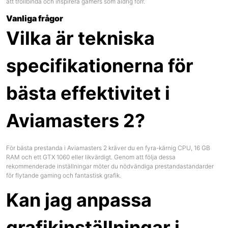
att trollbinda och inspirera gamers som aldrig förr.
Vanliga frågor
Vilka är tekniska
specifikationerna för
bästa effektivitet i
Aviamasters 2?
För bästa prestanda i Aviamasters 2 kräver du en fyra-kärnig CPU, 16 GB
RAM och ett GTX 1060 eller likvärdigt. Genom att följa dessa
rekommenderade inställningar möter du nödvändiga prestandastandarder
för flytande gaming och fantastisk grafik.
Kan jag anpassa
grafikinställningar i