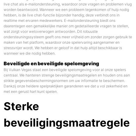
live chat als e-mailondersteuning, waardoor onze vragen en problemen vlug
worden beantwoord. Wanneer we een probleem tegenkomen of hulp nodig
hebben, is de live chat-functie bijzonder handig; deze verbindt ons in
realtime met ervaren medewerkers. E-mailondersteuning biedt ons
daarentegen een gemakkelijke manier om gedetailleerde vragen te stellen,
wat zorgt voor weloverwogen antwoorden. Dit robuuste
ondersteuningssysteem geeft ons meer vrijheid om zonder zorgen gebruik te
maken van het platform, waardoor onze spelervaring aangenamer en
stressvrijer wordt. We hebben er geloof in dat hulp altijd beschikbaar is
wanneer we die nodig hebben.
Beveiligde en beveiligde spelomgeving
Bij Vulkan Vegas staat een beveiligde spelomgeving voor al onze spelers
centraal. We hanteren strenge beveiligingsmaatregelen en houden ons aan
strikte gegevensbeschermingsnormen om uw informatie te beschermen.
Dankzij onze heldere spelpraktijken garanderen we dat u vol zekerheid en
met een gerust hart kunt spelen.
Sterke
beveiligingsmaatregele