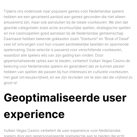
Tijdens ons onderzoek naar populaire games voor Nederlandse spelers
hebben we een gevarieerd aanbod aan games gevonden die niet alleen
amuserend zijn, maar ook aansluiten bij de lokale voorkeuren. We zien dat
gewilde categorieën zoals actie-avontuurlijke spellen, strategische spellen
en live casinospellen goed aanslaan bij de Nederlandse gemeenschap.
Daarnaast hebben bekende gokkasten zoals “Starburst” en “Book of Dead”
veel lof ontvangen voor hun visueel aantrekkelijke beelden en spannende
spelervaring. Deze selectie is passend voor verschillende voorkeuren,
waardoor alle spelers iets van zijn gading kan vinden. Door
gepersonaliseerde opties aan te bieden, verbetert Vulkan Vegas Casino de
beleving voor Nederlandse spelers en garandeert dat ze kunnen plezier
hebben van spellen die passen bij hun interesses en culturele voorkeuren.
Het gaat om keuzevrijheid, en we zijn tevreden om te zien dat die vrijheid zo
groot is!
Geoptimaliseerde user
experience
Vulkan Vegas Casino verbetert de user experience voor Nederlandse
spelers door een gepersonaliseerde spelselectie aan te bieden die echt