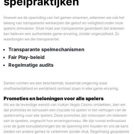
spelpraktijken
Hoewel we de opwinding van het gamen omarmen, erkennen we ook het
belang van transparante werkwijzen die geloof en veiligheid onder onze
spelers stimuleren. Onze inzet aan transparantie garandeert dat iedereen
kan beleven een authentieke game-ervaring, zonder ongerustheid. Zo
waarborgen we die transparantie:
Transparante spelmechanismen
Fair Play-beleid
Regelmatige audits
Samen vormen we een beschermde, boeiende omgeving waar
onafhankelijkheid en eerlijkheid centraal staan in elke game-ervaring.
Promoties en beloningen voor alle spelers
Als we de levendige wereld van Vulkan Vegas Casino ontdekken, zien we
dat promoties en bonussen een cruciale rol spelen in het verhogen van de
spelervaring voor alle spelers. Deze promoties zijn ontworpen om iedereen
aan te spreken, ongeacht hun ervaringsniveau. We zijn vooral enthousiast
over de gulle bonusbeloningen die de spanning erin houden en ons de kans
bieden om andere games te verkennen zonder druk. Regelmatig geüpdatete