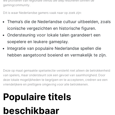
we profiteren van regionale trends die diep resoneren binnen de
gamingcommunity.
Dit is waar Nederlandse gamers vaak naar op zoek zijn:
Thema’s die de Nederlandse cultuur uitbeelden, zoals
iconische vergezichten en historische figuren.
Ondersteuning voor lokale talen garandeert een
soepelere en leukere gameplay.
Integratie van populaire Nederlandse spellen die
hebben aangetoond boeiend en vermakelijk te zijn.
Deze op maat gemaakte spelselectie versterkt niet alleen de betrokkenheid
van spelers, maar ondersteunt ook een gevoel van saamhorigheid. Door
deze lokale mogelijkheden te begrijpen en te accepteren, creëren we een
vriendelijkere en prettigere omgeving voor alle betrokkenen.
Populaire titels
beschikbaar