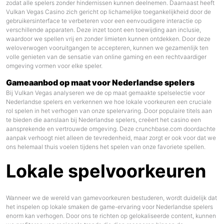
zodat alle spelers zonder hindernissen kunnen deelnemen. Daarnaast heeft
Vulkan Vegas Casino zich gericht op lichamelijke toegankelijkheid door de
gebruikersinterface te verbeteren voor een eenvoudigere interactie op
verschillende apparaten. Deze inzet toont een toewijding aan inclusie,
waardoor we spellen vrij en zonder limieten kunnen ontdekken. Door deze
weloverwogen vooruitgangen te accepteren, kunnen we gezamenlijk ten
volle genieten van de sensatie van online gaming en een rechtvaardiger
omgeving vormen voor elke speler.
Gameaanbod op maat voor Nederlandse spelers
Bij Vulkan Vegas analyseren we de op maat gemaakte spelselectie voor
Nederlandse spelers en verkennen we hoe lokale voorkeuren een cruciale
rol spelen in het verhogen van onze spelervaring. Door populaire titels aan
te bieden die aanslaan bij Nederlandse spelers, creëert het casino een
aansprekende en vertrouwde omgeving. Deze
crunchbase.com
doordachte
aanpak verhoogt niet alleen de tevredenheid, maar zorgt er ook voor dat we
ons helemaal thuis voelen tijdens het spelen van onze favoriete spellen.
Lokale spelvoorkeuren
Wanneer we de wereld van gamevoorkeuren bestuderen, wordt duidelijk dat
het inspelen op lokale smaken de game-ervaring voor Nederlandse spelers
enorm kan verhogen. Door ons te richten op gelokaliseerde content, kunnen