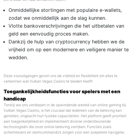
Onmiddellijke stortingen met populaire e-wallets,
zodat we onmiddellijk aan de slag kunnen.
Vlotte bankoverschrijvingen die het uitbetalen van
geld een eenvoudig proces maken.
Dankzij de hulp van cryptocurrency hebben we de
vrijheid om op een modernere en veiligere manier te
wedden.
Deze vooruitgangen geven ons de vrijheid en flexibiliteit om alles te
verkennen wat Vulkan Vegas Casino te bieden heeft!
Toegankelijkheidsfuncties voor spelers met een
handicap
Terwijl we ons verdiepen in de opwindende wereld van online gaming bij
Vulkan Vegas Casino, is het cruciaal dat iedereen van de beleving kan
genieten, ongeacht hun fysieke capaciteiten. Het platform geeft prioriteit
aan toegankelijkheid en implementeert diverse ondersteunende
technologieën die onze online beleving verrijken. Functies zoals
schermlezers en stemcommando’s zorgen voor een soepelere navigatie,