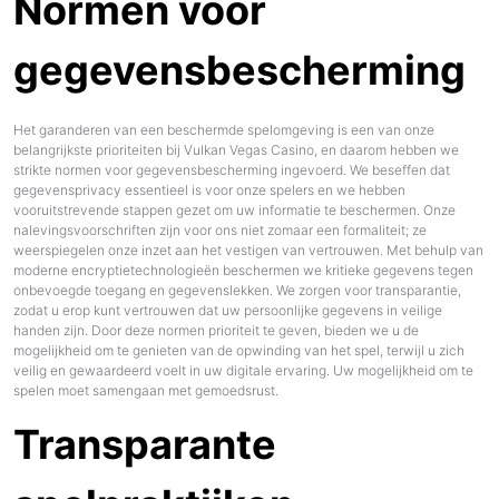
Normen voor
gegevensbescherming
Het garanderen van een beschermde spelomgeving is een van onze
belangrijkste prioriteiten bij Vulkan Vegas Casino, en daarom hebben we
strikte normen voor gegevensbescherming ingevoerd. We beseffen dat
gegevensprivacy essentieel is voor onze spelers en we hebben
vooruitstrevende stappen gezet om uw informatie te beschermen. Onze
nalevingsvoorschriften zijn voor ons niet zomaar een formaliteit; ze
weerspiegelen onze inzet aan het vestigen van vertrouwen. Met behulp van
moderne encryptietechnologieën beschermen we kritieke gegevens tegen
onbevoegde toegang en gegevenslekken. We zorgen voor transparantie,
zodat u erop kunt vertrouwen dat uw persoonlijke gegevens in veilige
handen zijn. Door deze normen prioriteit te geven, bieden we u de
mogelijkheid om te genieten van de opwinding van het spel, terwijl u zich
veilig en gewaardeerd voelt in uw digitale ervaring. Uw mogelijkheid om te
spelen moet samengaan met gemoedsrust.
Transparante