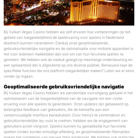
Bij
Vulkan Vegas Casino
hebben we zelf ervaren hoe verbeteringen op het
gebied van toegankelijkheid de spelervaring voor spelers in Nederland
drastisch kunnen veranderen. Dankzij onze geoptimaliseerde,
gebruiksvriendelijke navigatie en de optimalisatie voor mobiele apparaten is
het voor iedereen makkelijker dan ooit om van hun favoriete spellen te
genieten. We hebben ook de nadruk gelegd op meertalige ondersteuning en
een spelaanbod dat is afgestemd op ons diverse publiek. Benieuwd naar de
specifieke functies die ons platform toegankelijker maken? Laten we er eens
verder op ingaan.
Geoptimaliseerde gebruiksvriendelijke navigatie
Bij Vulkan Vegas Casino hebben we aanzienlijke vooruitgang geboekt in het
optimaliseren van de toegankelijkheid van de navigatie om een vlotte
ervaring voor alle spelers te garanderen. Onze updates zijn gebaseerd op
belangrijke feedback van gebruikers, die de behoefte aan een
vereenvoudigde interface benadrukten. Door menu’s te verminderen en
gebruiksvriendelijke lay-outs te creëren, hebben we de engagement van
gebruikers actief vergroot. Spelers kunnen nu gemakkelijk hun favoriete
spellen vinden zonder onnodige afleiding, en geoptimaliseerde filteropties
maken het ontdekken van nieuwe titels kinderspel. We hebben ook grafische