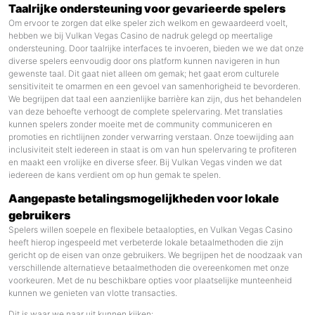
Taalrijke ondersteuning voor gevarieerde spelers
Om ervoor te zorgen dat elke speler zich welkom en gewaardeerd voelt,
hebben we bij Vulkan Vegas Casino de nadruk gelegd op meertalige
ondersteuning. Door taalrijke interfaces te invoeren, bieden we we dat onze
diverse spelers eenvoudig door ons platform kunnen navigeren in hun
gewenste taal. Dit gaat niet alleen om gemak; het gaat erom culturele
sensitiviteit te omarmen en een gevoel van samenhorigheid te bevorderen.
We begrijpen dat taal een aanzienlijke barrière kan zijn, dus het behandelen
van deze behoefte verhoogt de complete spelervaring. Met translaties
kunnen spelers zonder moeite met de community communiceren en
promoties en richtlijnen zonder verwarring verstaan. Onze toewijding aan
inclusiviteit stelt iedereen in staat is om van hun spelervaring te profiteren
en maakt een vrolijke en diverse sfeer. Bij Vulkan Vegas vinden we dat
iedereen de kans verdient om op hun gemak te spelen.
Aangepaste betalingsmogelijkheden voor lokale
gebruikers
Spelers willen soepele en flexibele betaalopties, en Vulkan Vegas Casino
heeft hierop ingespeeld met verbeterde lokale betaalmethoden die zijn
gericht op de eisen van onze gebruikers. We begrijpen het de noodzaak van
verschillende alternatieve betaalmethoden die overeenkomen met onze
voorkeuren. Met de nu beschikbare opties voor plaatselijke munteenheid
kunnen we genieten van vlotte transacties.
Dit is waar we naar uit kunnen kijken: