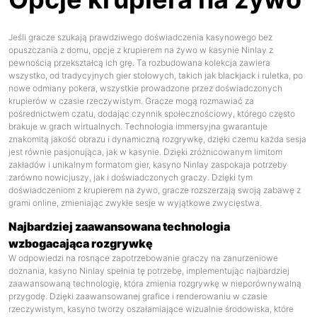
Jeśli gracze szukają prawdziwego doświadczenia kasynowego bez
opuszczania z domu, opcje z krupierem na żywo w kasynie Ninlay z
pewnością przekształcą ich grę. Ta rozbudowana kolekcja zawiera
wszystko, od tradycyjnych gier stołowych, takich jak blackjack i ruletka, po
nowe odmiany pokera, wszystkie prowadzone przez doświadczonych
krupierów w czasie rzeczywistym. Gracze mogą rozmawiać za
pośrednictwem czatu, dodając czynnik społecznościowy, którego często
brakuje w grach wirtualnych. Technologia immersyjna gwarantuje
znakomitą jakość obrazu i dynamiczną rozgrywkę, dzięki czemu każda sesja
jest równie pasjonująca, jak w kasynie. Dzięki zróżnicowanym limitom
zakładów i unikalnym formatom gier, kasyno Ninlay zaspokaja potrzeby
zarówno nowicjuszy, jak i doświadczonych graczy. Dzięki tym
doświadczeniom z krupierem na żywo, gracze rozszerzają swoją zabawę z
grami online, zmieniając zwykłe sesje w wyjątkowe zwycięstwa.
Najbardziej zaawansowana technologia
wzbogacająca rozgrywkę
W odpowiedzi na rosnące zapotrzebowanie graczy na zanurzeniowe
doznania, kasyno Ninlay spełnia tę potrzebę, implementując najbardziej
zaawansowaną technologię, która zmienia rozgrywkę w nieporównywalną
przygodę. Dzięki zaawansowanej grafice i renderowaniu w czasie
rzeczywistym, kasyno tworzy oszałamiające wizualnie środowiska, które