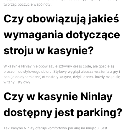
tworząc poczucie wspólnoty.
Czy obowiązują jakieś
wymagania dotyczące
stroju w kasynie?
W kasynie Ninlay nie obowiązuje sztywny dress code, ale goście są
proszoni do stylowego ubioru. Stylowy wygląd ulepsza wrażenia z gry i
pasuje do dynamicznej atmosfery kasyna, dzięki czemu każdy czuje się
witany i stylowy.
Czy w kasynie Ninlay
dostępny jest parking?
Tak, kasyno Ninlay oferuje komfortowy parking na miejscu. Jest