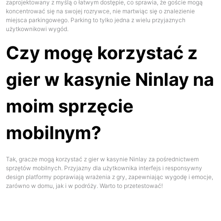
zaprojektowany z myślą o łatwym dostępie, co sprawia, że goście mogą
koncentrować się na swojej rozrywce, nie martwiąc się o znalezienie
miejsca parkingowego. Parking to tylko jedna z wielu przyjaznych
użytkownikowi wygód.
Czy mogę korzystać z
gier w kasynie Ninlay na
moim sprzęcie
mobilnym?
Tak, gracze mogą korzystać z gier w kasynie Ninlay za pośrednictwem
sprzętów mobilnych. Przyjazny dla użytkownika interfejs i responsywny
design platformy poprawiają wrażenia z gry, zapewniając wygodę i emocje,
zarówno w domu, jak i w podróży. Warto to przetestować!