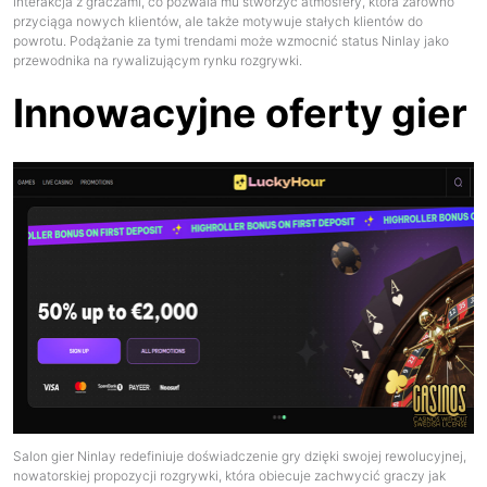
interakcja z graczami, co pozwala mu stworzyć atmosfery, która zarówno
przyciąga nowych klientów, ale także motywuje stałych klientów do
powrotu. Podążanie za tymi trendami może wzmocnić status Ninlay jako
przewodnika na rywalizującym rynku rozgrywki.
Innowacyjne oferty gier
Salon gier Ninlay redefiniuje doświadczenie gry dzięki swojej rewolucyjnej,
nowatorskiej propozycji rozgrywki, która obiecuje zachwycić graczy jak