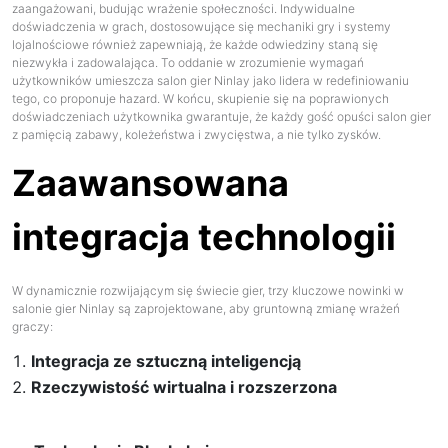
zaangażowani, budując wrażenie społeczności. Indywidualne
doświadczenia w grach, dostosowujące się mechaniki gry i systemy
lojalnościowe również zapewniają, że każde odwiedziny staną się
niezwykła i zadowalająca. To oddanie w zrozumienie wymagań
użytkowników umieszcza salon gier Ninlay jako lidera w redefiniowaniu
tego, co proponuje hazard. W końcu, skupienie się na poprawionych
doświadczeniach użytkownika gwarantuje, że każdy gość opuści salon gier
z pamięcią zabawy, koleżeństwa i zwycięstwa, a nie tylko zysków.
Zaawansowana
integracja technologii
W dynamicznie rozwijającym się świecie gier, trzy kluczowe nowinki w
salonie gier Ninlay są zaprojektowane, aby gruntowną zmianę wrażeń
graczy:
Integracja ze sztuczną inteligencją
Rzeczywistość wirtualna i rozszerzona