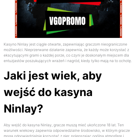
Kasyno Ninlay jest ciągle otwarte, zapewniając graczom nieograniczone
możliwości. Nieprzerwane działanie zapewnia, że każdy może korzystać z
ekscytującymi grami o każdej porze, co czyni je doskonałym miejscem dla
entuzjastów poszukujących wrażeń i nagród, kiedy tylko mają na to ochotę.
Jaki jest wiek, aby
wejść do kasyna
Ninlay?
Aby wejść do kasyna Ninlay, gracze muszą mieć ukończone 18 lat. Ten
warunek wiekowy zapewnia odpowiedzialne środowisko, w którym gracze
mogą odpowiedzialnie korzystać z gier, polepszając ogólną atmosferę i