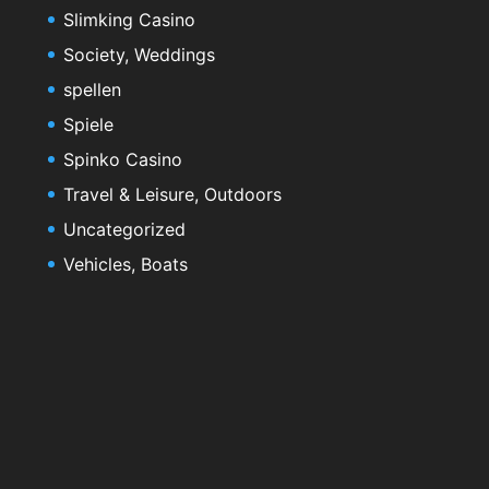
Slimking Casino
Society, Weddings
spellen
Spiele
Spinko Casino
Travel & Leisure, Outdoors
Uncategorized
Vehicles, Boats