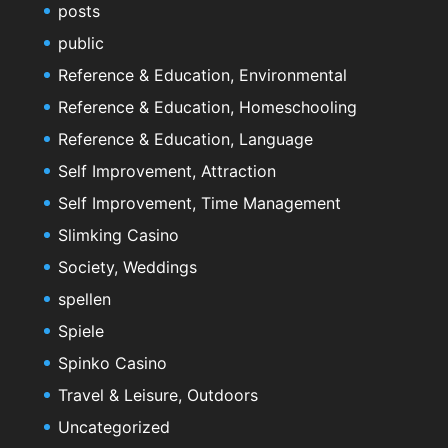
posts
public
Reference & Education, Environmental
Reference & Education, Homeschooling
Reference & Education, Language
Self Improvement, Attraction
Self Improvement, Time Management
Slimking Casino
Society, Weddings
spellen
Spiele
Spinko Casino
Travel & Leisure, Outdoors
Uncategorized