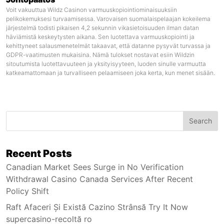
Voit vakuuttua Wildz Casinon varmuuskopiointiominaisuuksiin
pelikokemuksesi turvaamisessa. Varovaisen suomalaispelaajan kokeilema
järjestelmä todisti pikaisen 4,2 sekunnin vikasietoisuuden ilman datan
häviämistä keskeytysten aikana. Sen luotettava varmuuskopiointi ja
kehittyneet salausmenetelmät takaavat, että datanne pysyvät turvassa ja
GDPR-vaatimusten mukaisina. Nämä tulokset nostavat esiin Wildzin
sitoutumista luotettavuuteen ja yksityisyyteen, luoden sinulle varmuutta
katkeamattomaan ja turvalliseen pelaamiseen joka kerta, kun menet sisään.
Search
Recent Posts
Canadian Market Sees Surge in No Verification
Withdrawal Casino Canada Services After Recent
Policy Shift
Raft Afaceri Și Există Cazino Strânsă Try It Now
supercasino-recoltă ro