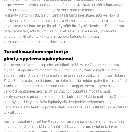
https://www.ibisworld.com/australia/market-size/casinos/662/
joustavaa
varmuuskopiointijärjestelmää, joka varmistaa toiminnan
keskeytymättömyyttä. Sinun kannaltasi tämä merkitsee, että verkko- tai
hardware-vikojen aiheuttamien keskeytyksillä on vain vähän tai ei lainkaan
havaittavaa vaikutusta peliin tai käyttäjätilin käyttöoikeuksiin. Puolueeton
data vahvistaa, että Wildz Casino asettaa etusijalle keskeytymätöntä
palvelun ja kitkatonta käyttäjän vuorovaikutusta tehokkaan
varmuuskopiointiarkkitehtuurinsa avulla.
Turvallisuustoimenpiteet ja
yksityisyydensuojakäytännöt
Vaikka varma varmuuskopiointi on elintärkeää, Wildz Casino noudattaa
myös tiukkoja turvatoimenpiteitä ja tietosuojakäytäntöjä käyttäjätietojen
suojaamiseksi. Alusta käyttää edistyneitä salausprotokollia, mukaan lukien
TLS 1.3, turvatakseen tiedonsiirron laitteittesi ja heidän palvelimiensa välillä.
Tämä salausstandardi pienentää tietojen sieppaukseen liittyviä riskejä
verkkotapahtumien aikana. Wildz Casino noudattaa myös tiukasti
yksityisyyden suojaa koskevia ohjeita, kuten GDPR:ää ja paikallisia Suomen
määräyksiä. He ylläpitävät läpinäkyviä tietojenkäsittelymenettelyjä
varmistaen, että henkilö- ja taloustietojasi käsitellään laillisesti ja säilytetään
turvallisesti.
Kasinon datakeskukset käyttävät monitasoisia palomuureja, tunkeutumisen
havaitsemisjärjestelmiä ja säännöllisiä haavoittuvuusarviointeja luvattoman
pääsyn estämiseksi. Lisäksi Wildz suorittaa säännöllisiä tarkastuksia