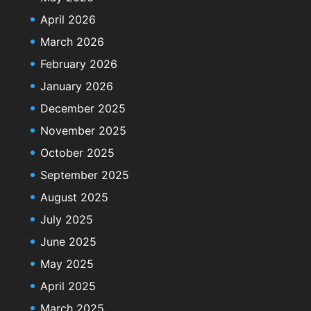
April 2026
March 2026
February 2026
January 2026
December 2025
November 2025
October 2025
September 2025
August 2025
July 2025
June 2025
May 2025
April 2025
March 2025