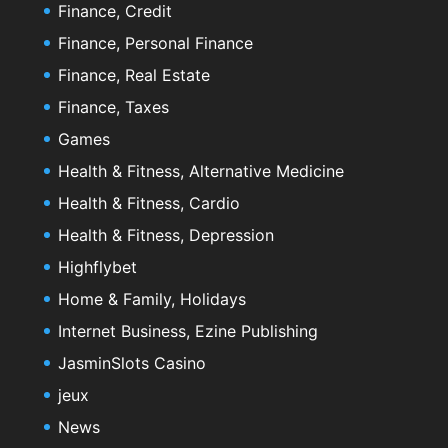
Finance, Credit
Finance, Personal Finance
Finance, Real Estate
Finance, Taxes
Games
Health & Fitness, Alternative Medicine
Health & Fitness, Cardio
Health & Fitness, Depression
Highflybet
Home & Family, Holidays
Internet Business, Ezine Publishing
JasminSlots Casino
jeux
News