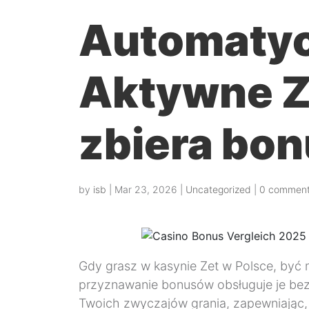
Automatyc
Aktywne Z
zbiera bon
by
isb
|
Mar 23, 2026
|
Uncategorized
|
0 commen
Gdy grasz w kasynie
Zet
w Polsce, być 
przyznawanie bonusów obsługuje je be
Twoich zwyczajów grania, zapewniając, 