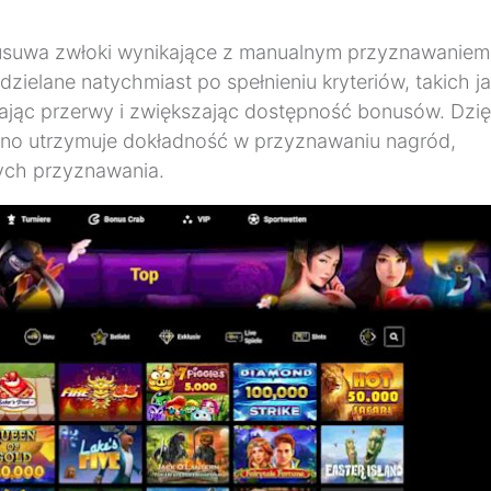
usuwa zwłoki wynikające z manualnym przyznawaniem
zielane natychmiast po spełnieniu kryteriów, takich j
ając przerwy i zwiększając dostępność bonusów. Dzię
o utrzymuje dokładność w przyznawaniu nagród,
ych przyznawania.