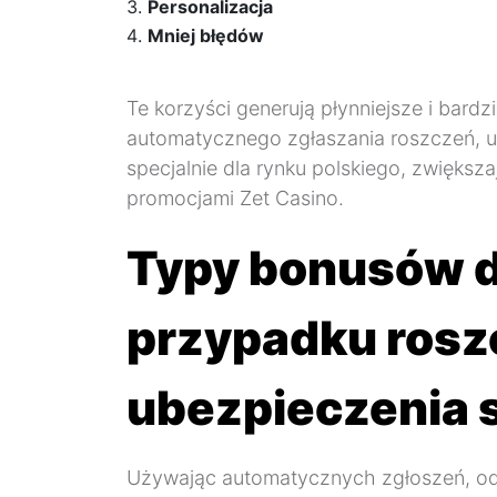
Personalizacja
Mniej błędów
Te korzyści generują płynniejsze i bardz
automatycznego zgłaszania roszczeń, 
specjalnie dla rynku polskiego, zwiększa
promocjami Zet Casino.
Typy bonusów 
przypadku roszc
ubezpieczenia
Używając automatycznych zgłoszeń, odk