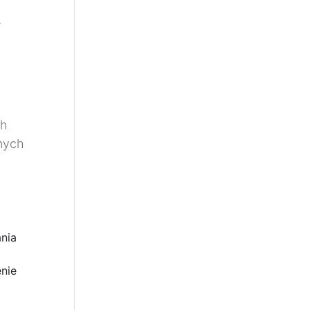
w
ch
rnych
nia
nie