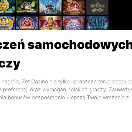
zczeń samochodowyc
aczy
agród, Zet Casino nie tylko upraszcza ten procedurę
 preferencji oraz wymagań polskich graczy. Zauważy
nia bonusów bezpośrednio ulepszą Twoje wrażenia z