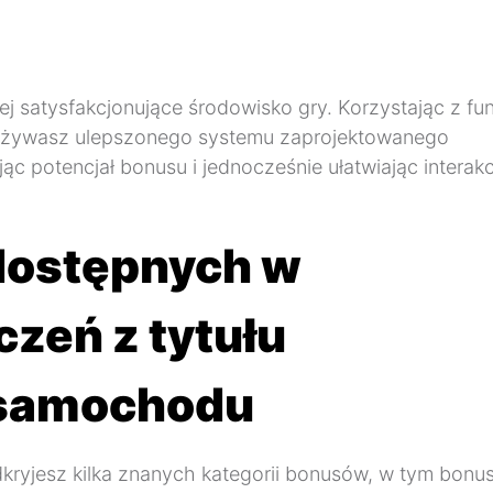
iej satysfakcjonujące środowisko gry. Korzystając z fun
używasz ulepszonego systemu zaprojektowanego
jąc potencjał bonusu i jednocześnie ułatwiając interakc
dostępnych w
zeń z tytułu
 samochodu
ryjesz kilka znanych kategorii bonusów, w tym bonu