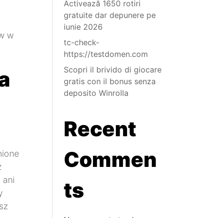
Activează 1650 rotiri
gratuite dar depunere pe
iunie 2026
ów w
tc-check-
https://testdomen.com
Scopri il brivido di giocare
a
gratis con il bonus senza
deposito Winrolla
Recent
Commen
nione
z
 ani
ts
y
isz