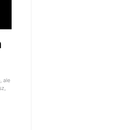
h
, ale
sz,