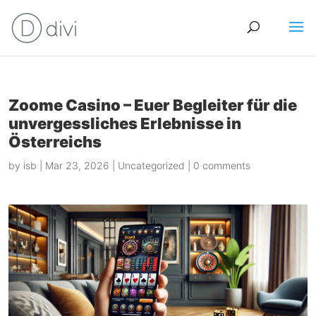
Zoome Casino – Euer Begleiter für die
unvergessliches Erlebnisse in
Österreichs
by
isb
|
Mar 23, 2026
|
Uncategorized
|
0 comments