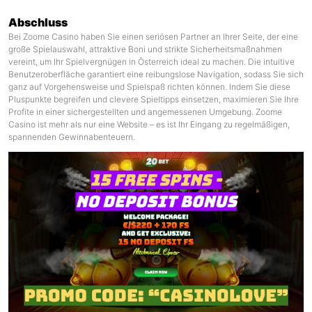
Abschluss
Bei Zoome Casino haben Sie einen seriösen Partner an Ihrer Seite, der eine
große Spielauswahl, attraktive Boni und strikte Sicherheitsmaßnahmen
vereint, um Ihr Spielvergnügen in Österreich ideal zu machen. Die intuitive
Benutzeroberfläche garantiert eine reibungslose Navigation, sodass Sie sich
ganz auf Vorgehensweise und Spielspaß richten können. Indem Sie diese
Pluspunkte begreifen und clevere Spieltipps einsetzen, maximieren Sie Ihre
Profite in einer sichergestellten und angemessenen Umgebung. Zoome
Casino ist mehr als nur eine Website – es ist Ihr Eingang zu regelmäßigen,
spannenden Gewinnabenteuern.