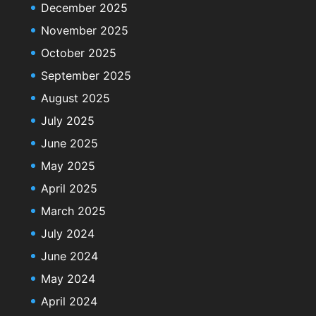
December 2025
November 2025
October 2025
September 2025
August 2025
July 2025
June 2025
May 2025
April 2025
March 2025
July 2024
June 2024
May 2024
April 2024