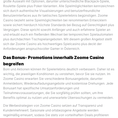
große Auswahl mit Optionen, darunter unterschiedliche Blackjack-Spiele,
Roulette-Spiele plus Poker-Varianten. Alle Spielmöglichkeiten kennzeichnen
sich durch authentische Visualisierungen und benutzerfreundliche
Benutzerinterfaces aus Ihr taktisches Spielerlebnis begünstigen. Zoome
Casino bezieht seine Spielmöglichkeiten bei renommierten Entwicklern
sowie sichert hierdurch höchste Standards bei Bezug auf Gerechtigkeit plus
Vergnügen. Diese spricht sowohl Anfänger und auch erfahrene Spieler an
und erlaubt euch ein fließenden Wechsel bei temporeichen Spielautomaten
plus durchdachten Tischspielangeboten. Mit diesem großen Angebot stellt
sich dar Zoome Casino als hochwertiges Spielcasino plus deckt der
Anforderungen anspruchsvoller Gamer in Österreich.
Das Bonus- Promotions innerhalb Zoome Casino
begreifen
Boni und Aktionen können Ihr Spielerlebnis deutlich verbessern. Daher ist es
wichtig, die jeweiligen Konditionen zu verstehen, bevor Sie sie nutzen. Im
Zoome Casino erwarten Sie verschiedene Bonusangebote, darunter
Anmeldeboni, Wiederaufladungsangebote und kostenlose Drehungen. Jede
Bonusart hat spezifische Umsatzanforderungen und
Teilnahmevoraussetzungen, die Sie sorgfältig prüfen sollten, um Ihre
Benefits optimal zu nutzen und unerwartete Überraschungen zu vermeiden.
Die Werbestrategien von Zoome Casino setzen auf Transparenz und
Kundenmehrwert. Saisonale und ortsbezogene Angebote werden
regelmäßig erneuert, sodass Sie stets von vorteilhaften Deals profitieren