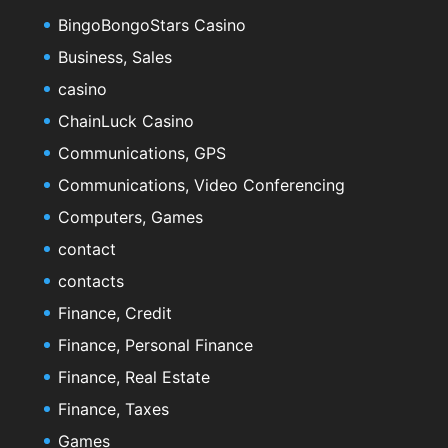
BingoBongoStars Casino
Business, Sales
casino
ChainLuck Casino
Communications, GPS
Communications, Video Conferencing
Computers, Games
contact
contacts
Finance, Credit
Finance, Personal Finance
Finance, Real Estate
Finance, Taxes
Games